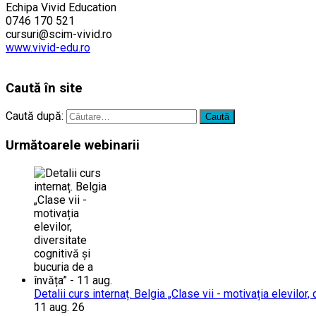
Echipa Vivid Education
0746 170 521
cursuri@scim-vivid.ro
www.vivid-edu.ro
……….
Caută în site
Caută după:
Următoarele webinarii
Detalii curs internaț. Belgia „Clase vii - motivația elevilor,
11 aug. 26