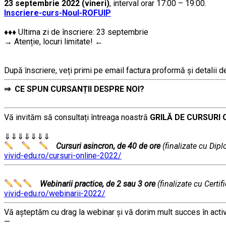
23 septembrie 2022 (vineri)
, interval orar 17:00 – 19:00.
,,,,,
Inscriere-curs-Noul-ROFUIP
……
♦♦♦ Ultima zi de înscriere: 23 septembrie
→ Atenție, lo
curi limitate! ←
……
………..
După ȋnscriere, veți primi pe email factura proformă și detalii des
⇒
CE SPUN CURSANȚII DESPRE NOI?
Vă invităm să consultați întreaga noastră
GRILĂ DE CURSURI 
……….
⇓⇓⇓⇓⇓⇓⇓
Cursuri asincron, de 40 de ore
(finalizate cu Dip
vivid-edu.ro/cursuri-online-2022/
…….
Webinarii practice, de 2 sau 3 ore
(finalizate cu Certif
vivid-edu.ro/webinarii-2022/
Vă aşteptăm cu drag la webinar şi vă dorim mult succes în act
—