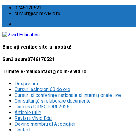
0746170521
cursuri@scim-vivid.ro
Bine ați venit
pe site-ul nostru!
Sună acum
0746170521
Trimite e-mail
contact@scim-vivid.ro
Despre noi
Cursuri asincron 60 de ore
Cursuri și conferințe naționale și internaționale live
Consultanţă și elaborare documente
Concurs DIRECTORI 2026
Articole utile
Revista Vivid Edu
Devino membru al Asociației
Contact