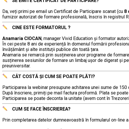
SE EMITE CERTIFICAT DE PARTICIPARE?
………..
Da, veți primi pe email un Certificat de Participare scanat (cu
8 
furnizor autorizat de formare profesională, înscris în registrul R.
CINE ESTE FORMATORUL ?
………..
Anamaria CIOCAN
, manager Vivid Education și formator autori
În cei peste 8 ani de experiență în domeniul formării profesio
învățământ şi alte instituții publice din toată țara.
Anamaria se remarcă prin susținerea unor programe de formare pra
susținerea sesiunilor de formare un limbaj ușor de digerat și pe 
preuniversitar.
CÂT COSTĂ ȘI CUM SE POATE PLĂTI?
………..
Participarea la webinar presupune achitarea unei sume de 150 de 
După înscriere, primiți pe mail factura proformă. Plata se poat
Participarea se poate deconta la unitate (avem cont în Trezorer
CUM SE FACE ÎNSCRIEREA?
………..
Prin completarea datelor dumneavoastră în formularul on-line asoc
………