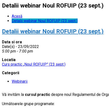
Detalii webinar Noul ROFUIP (23 sept.)
Acasă
Detalii webinar Noul ROFUIP (23 sept.)
Detalii webinar Noul ROFUIP (23 sept.)
Data si ora
Date(s) - 23/09/2022
5:00 pm - 7:00 pm
Locatia
Curs practic „Noul ROFUIP” (23 sept.)
Categorii
Webinarii
Vă invităm la
cursul practic
despre noul Regulamentul de Organi
……..
Următoarele grupe programate:
………