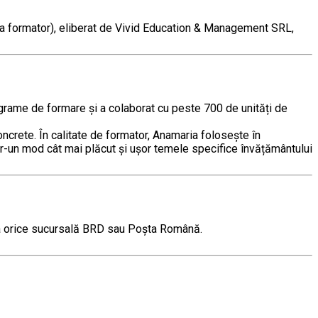
e la formator), eliberat de Vivid Education & Management SRL,
grame de formare și a colaborat cu peste 700 de unități de
oncrete. În calitate de formator, Anamaria folosește în
într-un mod cât mai plăcut și ușor temele specifice învățământului
, la orice sucursală BRD sau Poșta Română.