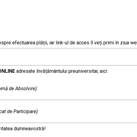
pre efectuarea plății, iar link-ul de acces îl veți primi în ziua web
ONLINE
adresate învățământului preuniversitar, aici:
lomă de Absolvire):
icat de Participare):
ivitatea dumneavostră!