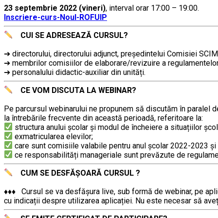
23 septembrie 2022 (vineri)
, interval orar 17:00 – 19:00.
,,,,,
Inscriere-curs-Noul-ROFUIP
CUI SE ADRESEAZĂ CURSUL?
………..
➔ directorului, directorului adjunct, președintelui Comisiei SCIM
➔ membrilor comisiilor de elaborare/revizuire a regulamentelor
➔ personalului didactic-auxiliar din unități.
CE VOM DISCUTA LA WEBINAR?
………..
Pe parcursul webinarului ne propunem să discutăm în paralel de
la întrebările frecvente din această perioadă, referitoare la:
structura anului școlar și modul de încheiere a situațiilor școl
exmatricularea elevilor;
care sunt comisiile valabile pentru anul şcolar 2022-2023 şi 
ce responsabilități manageriale sunt prevăzute de regulame
CUM SE DESFĂȘOARĂ CURSUL ?
………..
♦♦♦ Cursul se va desfășura live, sub formă de webinar, pe aplic
cu indicații despre utilizarea aplicației. Nu este necesar să aveț