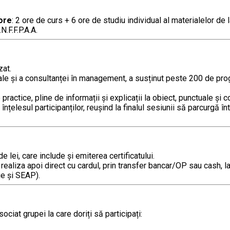
ore
: 2 ore de curs + 6 ore de studiu individual al materialelor d
N.F.F.P.A.A.
zat.
nale și a consultanței în management, a susținut peste 200 de pro
ctice, pline de informații și explicații la obiect, punctuale și c
înțelesul participanților, reușind la finalul sesiunii să parcurgă 
lei, care include şi emiterea certificatului.
e realiza apoi direct cu cardul, prin transfer bancar/OP sau cash
ie și SEAP).
iat grupei la care doriți să participați: