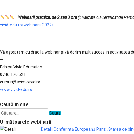
…….
Webinarii practice, de 2 sau 3 ore
(finalizate cu Certificat de Parti
vivid-edu.ro/webinarii-2022/
Vă aşteptăm cu drag la webinar şi vă dorim mult succes în activitatea
—
Echipa Vivid Education
0746 170 521
cursuri@scim-vivid.ro
www.vivid-edu.ro
……….
Caută în site
Caută
după:
Următoarele webinarii
Detalii Conferință Europeană Paris „Starea de bin