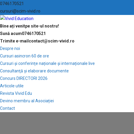
0746170521
cursuri@scim-vivid.ro
Bine ați venit
pe site-ul nostru!
Sună acum
0746170521
Trimite e-mail
contact@scim-vivid.ro
Despre noi
Cursuri asincron 60 de ore
Cursuri și conferințe naționale și internaționale live
Consultanţă și elaborare documente
Concurs DIRECTORI 2026
Articole utile
Revista Vivid Edu
Devino membru al Asociației
Contact