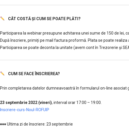
CÂT COSTĂ ȘI CUM SE POATE PLĂTI?
………..
Participarea la webinar presupune achitarea unei sume de 150 de lei, car
După înscriere, primiți pe mail factura proformă. Plata se poate realiz
Participarea se poate deconta la unitate (avem cont în Trezorerie și SE
CUM SE FACE ÎNSCRIEREA?
………..
Prin completarea datelor dumneavoastră în formularul on-line asociat grup
………
23 septembrie 2022 (vineri)
, interval orar 17:00 – 19:00.
,,,,,
Inscriere-curs-Noul-ROFUIP
……
♦♦♦ Ultima zi de înscriere: 23 septembrie