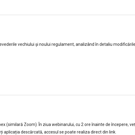
ederile vechiului şi noului regulament, analizând în detaliu modificări
 (similară Zoom). În ziua webinarului, cu 2 ore înainte de începere, veţi
i aplicația descărcată, accesul se poate realiza direct din link.