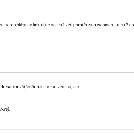
uarea plății, iar link-ul de acces îl veți primi în ziua webinarului, cu 2 or
dresate învățământului preuniversitar, aici:
vire):