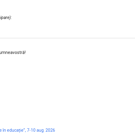
cipare):
 dumneavostră!
e în educație”, 7-10 aug. 2026