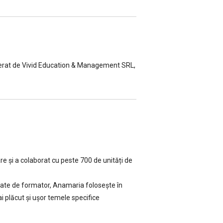
eliberat de Vivid Education & Management SRL,
e și a colaborat cu peste 700 de unități de
itate de formator, Anamaria folosește în
ai plăcut și ușor temele specifice