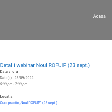
Detalii Webi
Acasă
Detalii webinar Noul ROFUIP (23 sept.)
Data si ora
Date(s) - 23/09/2022
5:00 pm - 7:00 pm
Locatia
Curs practic „Noul ROFUIP” (23 sept.)