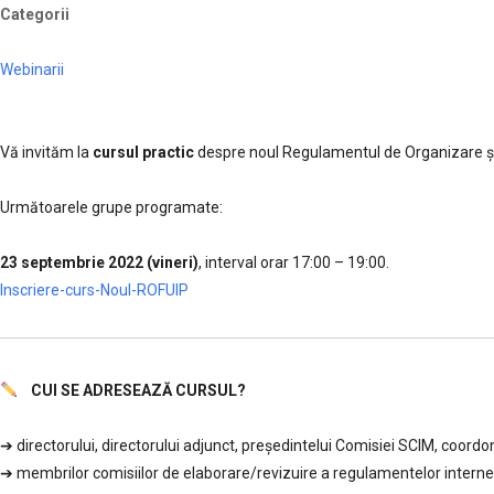
Categorii
Webinarii
Vă invităm la
cursul practic
despre noul Regulamentul de Organizare și 
……..
Următoarele grupe programate:
………
23 septembrie 2022 (vineri)
, interval orar 17:00 – 19:00.
,,,,,
Inscriere-curs-Noul-ROFUIP
CUI SE ADRESEAZĂ CURSUL?
………..
➔ directorului, directorului adjunct, președintelui Comisiei SCIM, coordon
➔ membrilor comisiilor de elaborare/revizuire a regulamentelor interne