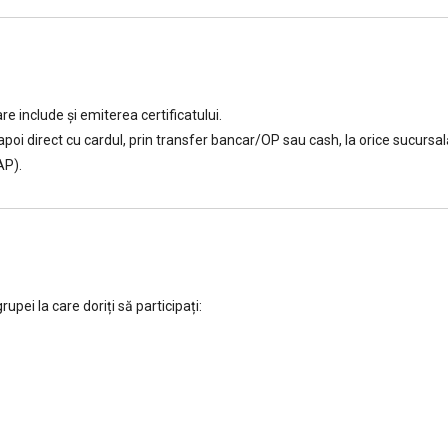
e include şi emiterea certificatului.
a apoi direct cu cardul, prin transfer bancar/OP sau cash, la orice sucu
AP).
ei la care doriți să participați: