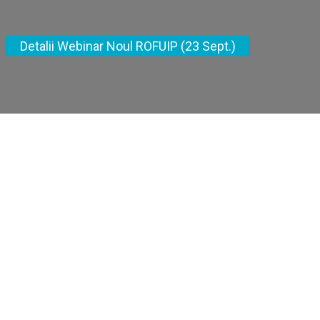
nar Noul ROFUIP (23 Se
Detalii Webinar Noul ROFUIP (23 Sept.)