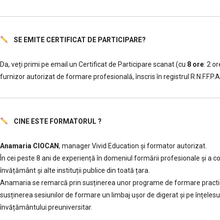
SE EMITE CERTIFICAT DE PARTICIPARE?
………..
Da, veți primi pe email un Certificat de Participare scanat (cu
8 ore
: 2 o
furnizor autorizat de formare profesională, înscris în registrul R.N.F.F.P.A
CINE ESTE FORMATORUL ?
………..
Anamaria CIOCAN
, manager Vivid Education și formator autorizat.
În cei peste 8 ani de experiență în domeniul formării profesionale și a
învățământ şi alte instituții publice din toată țara.
Anamaria se remarcă prin susținerea unor programe de formare practice, p
susținerea sesiunilor de formare un limbaj ușor de digerat și pe înțelesul
învățământului preuniversitar.