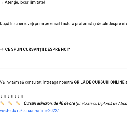
→ Atenție, lo
curi limitate! ←
……
………..
După ȋnscriere, veți primi pe email factura proformă și detalii despre efect
⇒
CE SPUN CURSANȚII DESPRE NOI?
Vă invităm să consultați întreaga noastră
GRILĂ DE CURSURI ONLINE
a
……….
⇓⇓⇓⇓⇓⇓⇓
Cursuri asincron, de 40 de ore
(finalizate cu Diplomă de Absol
vivid-edu.ro/cursuri-online-2022/