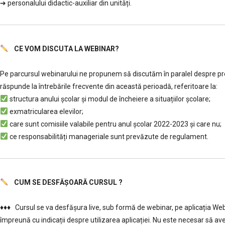
➔ personalului didactic-auxiliar din unități.
CE VOM DISCUTA LA WEBINAR?
………..
Pe parcursul webinarului ne propunem să discutăm în paralel despre prev
răspunde la întrebările frecvente din această perioadă, referitoare la:
structura anului școlar și modul de încheiere a situațiilor școlare;
exmatricularea elevilor;
care sunt comisiile valabile pentru anul şcolar 2022-2023 şi care nu;
ce responsabilități manageriale sunt prevăzute de regulament.
CUM SE DESFĂȘOARĂ CURSUL ?
………..
♦♦♦ Cursul se va desfășura live, sub formă de webinar, pe aplicația Webex
împreună cu indicații despre utilizarea aplicației. Nu este necesar să aveț