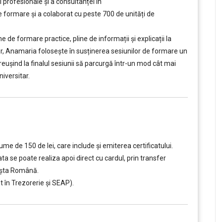
 profesionale și a consultanței în
ormare și a colaborat cu peste 700 de unități de
e formare practice, pline de informații și explicații la
tor, Anamaria folosește în susținerea sesiunilor de formare un
, reușind la finalul sesiunii să parcurgă într-un mod cât mai
iversitar.
e de 150 de lei, care include şi emiterea certificatului.
ta se poate realiza apoi direct cu cardul, prin transfer
oșta Română.
 în Trezorerie și SEAP).