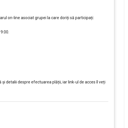
 on-line asociat grupei la care doriți să participați:
19:00.
,,,,,
i detalii despre efectuarea plății, iar link-ul de acces îl veți