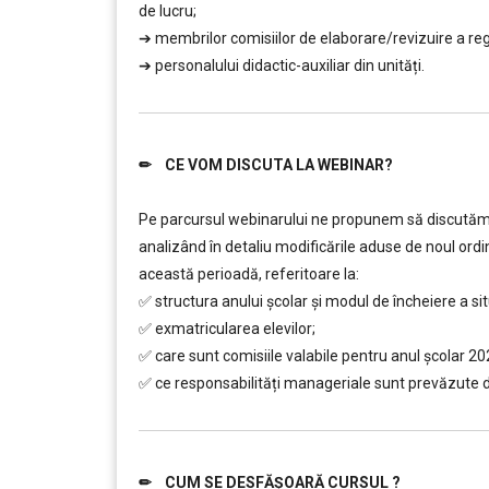
de lucru;
➔ membrilor comisiilor de elaborare/revizuire a re
➔ personalului didactic-auxiliar din unități.
✏ CE VOM DISCUTA LA WEBINAR?
………..
Pe parcursul webinarului ne propunem să discutăm î
analizând în detaliu modificările aduse de noul ordi
această perioadă, referitoare la:
✅ structura anului școlar și modul de încheiere a situ
✅ exmatricularea elevilor;
✅ care sunt comisiile valabile pentru anul şcolar 20
✅ ce responsabilități manageriale sunt prevăzute 
✏ CUM SE DESFĂȘOARĂ CURSUL ?