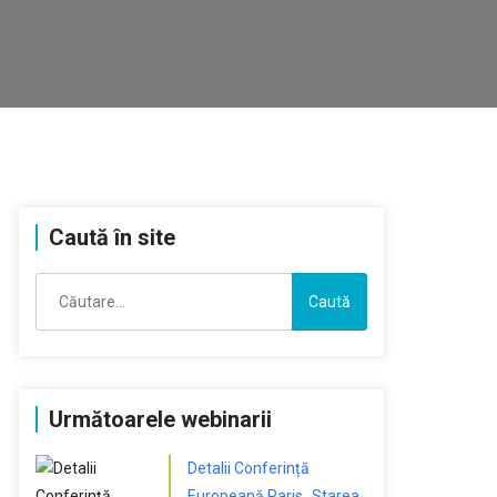
Caută în site
Caută
după:
Următoarele webinarii
Detalii Conferință
Europeană Paris „Starea