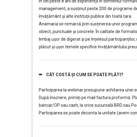
În cei peste 8 ani de experiență în domeniul formării
management, a susținut peste 200 de programe de f
învățământ şi alte instituții publice din toată țara.
Anamaria se remarcă prin susținerea unor programe d
obiect, punctuale și concrete. În calitate de forma
limbaj ușor de digerat și pe înțelesul participanților
plăcut și ușor temele specifice învățământului preun
✏ CÂT COSTĂ ȘI CUM SE POATE PLĂTI?
………..
Participarea la webinar presupune achitarea unei sum
După înscriere, primiți pe mail factura proformă. Pla
bancar/OP sau cash, la orice sucursală BRD sau P
Participarea se poate deconta la unitate (avem cont