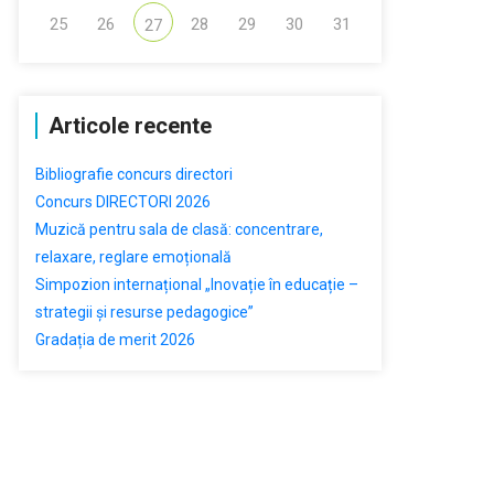
25
26
28
29
30
31
27
Articole recente
Bibliografie concurs directori
Concurs DIRECTORI 2026
Muzică pentru sala de clasă: concentrare,
relaxare, reglare emoțională
Simpozion internațional „Inovație în educație –
strategii și resurse pedagogice”
Gradația de merit 2026