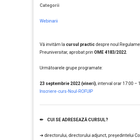
Categorii
Webinarii
Vă invităm la
cursul practic
despre noul Regulament
Preuniversitar, aprobat prin
OME 4183/2022
.
……..
Următoarele grupe programate:
………
23 septembrie 2022 (vineri)
, interval orar 17:00 – 
Inscriere-curs-Noul-ROFUIP
✏ CUI SE ADRESEAZĂ CURSUL?
………..
➔ directorului, directorului adjunct, președintelui 