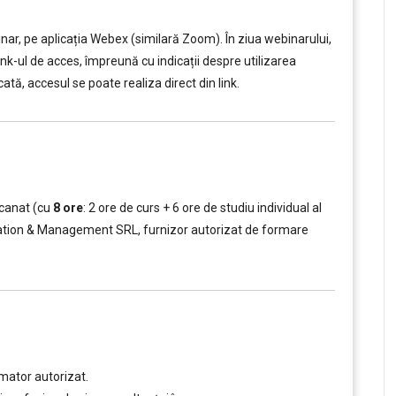
ar, pe aplicația Webex (similară Zoom). În ziua webinarului,
link-ul de acces, împreună cu indicații despre utilizarea
ată, accesul se poate realiza direct din link.
scanat (cu
8 ore
: 2 ore de curs + 6 ore de studiu individual al
ucation & Management SRL, furnizor autorizat de formare
mator autorizat.