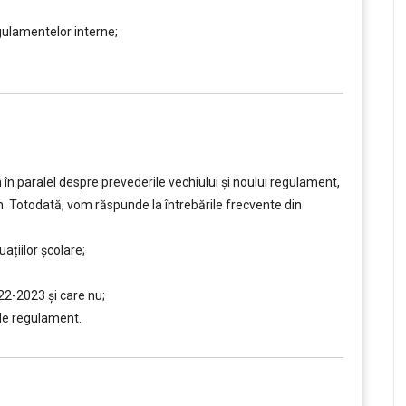
gulamentelor interne;
n paralel despre prevederile vechiului şi noului regulament,
n. Totodată, vom răspunde la întrebările frecvente din
ațiilor școlare;
22-2023 şi care nu;
de regulament.