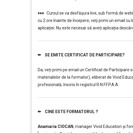
………..
♦♦♦ Cursul se va desfășura live, sub formă de webin
cu 2 ore înainte de începere, veţi primi un email cu 
aplicației. Nu este necesar să aveți aplicația descărc
✏ SE EMITE CERTIFICAT DE PARTICIPARE?
………..
Da, veți primi pe email un Certificat de Participare 
materialelor de la formator), eliberat de Vivid Ed
profesională, înscris în registrul R.N.F.F.P.A.A.
✏ CINE ESTE FORMATORUL ?
………..
Anamaria CIOCAN
, manager Vivid Education și for