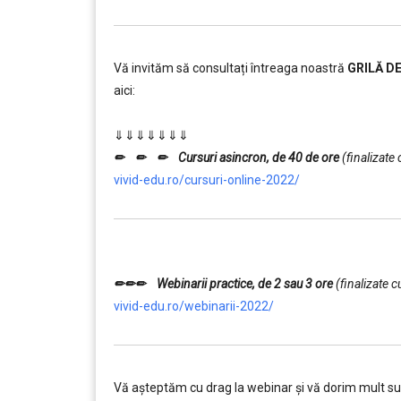
Vă invităm să consultați întreaga noastră
GRILĂ D
aici:
……….
⇓⇓⇓⇓⇓⇓⇓
✏ ✏ ✏ Cursuri asincron, de 40 de ore
(finalizate
vivid-edu.ro/cursuri-online-2022/
…….
✏✏✏ Webinarii practice, de 2 sau 3 ore
(finalizate c
vivid-edu.ro/webinarii-2022/
Vă aşteptăm cu drag la webinar şi vă dorim mult s