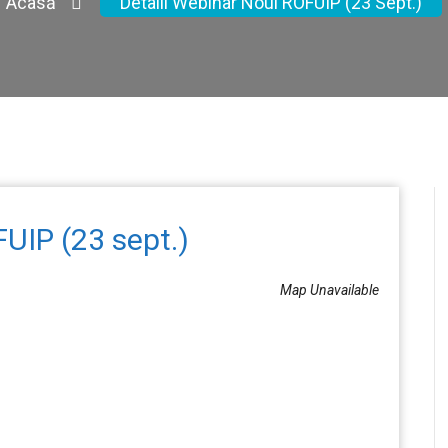
Acasă
Detalii Webinar Noul ROFUIP (23 Sept.)
FUIP (23 sept.)
Map Unavailable