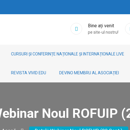
Bine ați venit
pe site-ul nostru!
CURSURI ȘI CONFERINȚE NAȚIONALE ȘI INTERNAȚIONALE LIVE
REVISTA VIVID EDU
DEVINO MEMBRU AL ASOCIAȚIEI
Webinar Noul ROFUIP (