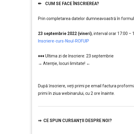
✏ CUM SE FACE ÎNSCRIEREA?
………..
Prin completarea datelor dumneavoastră în formularul
………
23 septembrie 2022 (vineri)
, interval orar 17:00 – 
Inscriere-curs-Noul-ROFUIP
……
♦♦♦ Ultima zi de înscriere: 23 septembrie
→ Atenție, lo
curi limitate! ←
……
………..
După ȋnscriere, veți primi pe email factura proformă ș
primi în ziua webinarului, cu 2 ore înainte.
⇒
CE SPUN CURSANȚII DESPRE NOI?