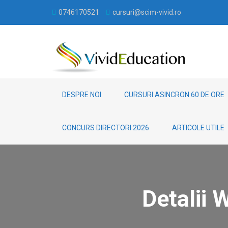
0746170521
cursuri@scim-vivid.ro
DESPRE NOI
CURSURI ASINCRON 60 DE ORE
CONCURS DIRECTORI 2026
ARTICOLE UTILE
Detalii 