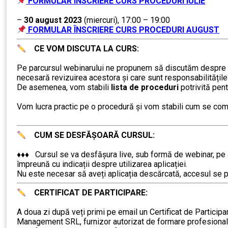
FORMULAR ÎNSCRIERE CURS PROCEDURI IULIE
….
–
30 august 2023
(miercuri), 17:00 – 19:00
FORMULAR ÎNSCRIERE CURS PROCEDURI AUGUST
CE VOM DISCUTA LA CURS:
……….
Pe parcursul webinarului ne propunem să discutăm despre ci
necesară revizuirea acestora și care sunt responsabilitățile
De asemenea, vom stabili
lista de proceduri
potrivită pent
………
Vom lucra practic pe o procedură și vom stabili cum se com
……….
CUM SE DESFĂȘOARĂ CURSUL:
……….
♦♦♦ Cursul se va desfășura live, sub formă de webinar, pe ap
împreună cu indicații despre utilizarea aplicației.
Nu este necesar să aveți aplicația descărcată, accesul se po
CERTIFICAT DE PARTICIPARE:
……….
A doua zi după veți primi pe email un Certificat de Particip
Management SRL, furnizor autorizat de formare profesională, î