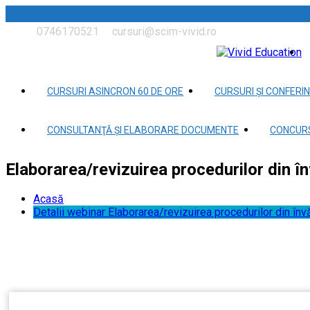
0746170521
cursuri@scim-vivid.ro
CURSURI ASINCRON 60 DE ORE
CURSURI ȘI CONFERIN
CONSULTANŢĂ ȘI ELABORARE DOCUMENTE
CONCURS
Elaborarea/revizuirea procedurilor din î
Acasă
Detalii webinar Elaborarea/revizuirea procedurilor din înv