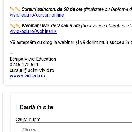
…………….
Cursuri asincron, de 60 de ore
(finalizate cu Diplomă d
vivid-edu.ro/cursuri-online
Webinarii live, de 2 sau 3 ore
(finalizate cu Certificat d
vivid-edu.ro/webinarii/
Vă aşteptăm cu drag la webinar şi vă dorim mult succes în 
……….
—
Echipa Vivid Education
0746 170 521
cursuri@scim-vivid.ro
www.vivid-edu.ro
Caută în site
Caută după: