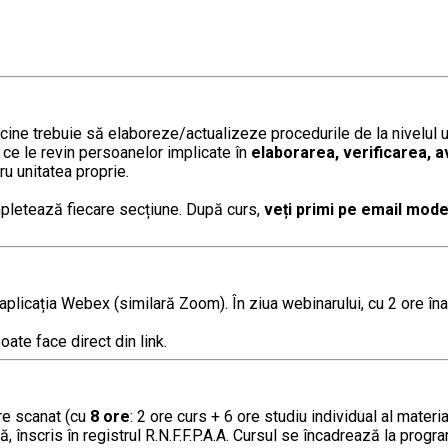
ne trebuie să elaboreze/actualizeze procedurile de la nivelul un
 ce le revin persoanelor implicate în
elaborarea, verificarea, a
ru unitatea proprie.
pletează fiecare secțiune. După curs,
veți primi pe email mode
licația Webex (similară Zoom). În ziua webinarului, cu 2 ore înai
ate face direct din link.
are scanat (cu
8
ore
: 2 ore curs + 6 ore studiu individual al materi
nscris în registrul R.N.F.F.P.A.A. Cursul se încadrează la programe