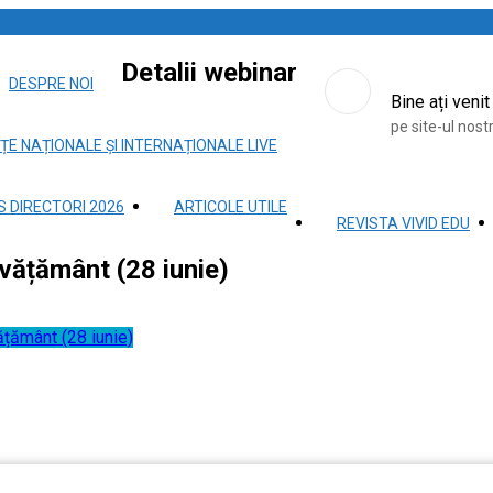
Detalii webinar
DESPRE NOI
Bine ați venit
pe site-ul nost
ȚE NAȚIONALE ȘI INTERNAȚIONALE LIVE
 DIRECTORI 2026
ARTICOLE UTILE
REVISTA VIVID EDU
nvățământ (28 iunie)
ățământ (28 iunie)