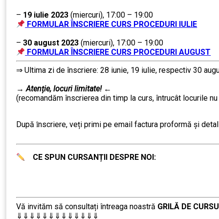
…..
–
19 iulie 2023
(miercuri), 17:00 – 19:00
FORMULAR ÎNSCRIERE CURS PROCEDURI IULIE
….
–
30 august 2023
(miercuri), 17:00 – 19:00
FORMULAR ÎNSCRIERE CURS PROCEDURI AUGUST
⇒ Ultima zi de înscriere: 28 iunie, 19 iulie, respectiv 30 aug
……….
→
Atenție, lo
curi limitate!
←
(recomandăm înscrierea din timp la curs, întrucât locurile nu
………
După ȋnscriere, veți primi pe email factura proformă și detalii
CE SPUN CURSANȚII DESPRE NOI:
Vă invităm să consultați întreaga noastră
GRILĂ DE CURSU
⇓⇓⇓⇓⇓⇓⇓⇓⇓⇓⇓⇓⇓