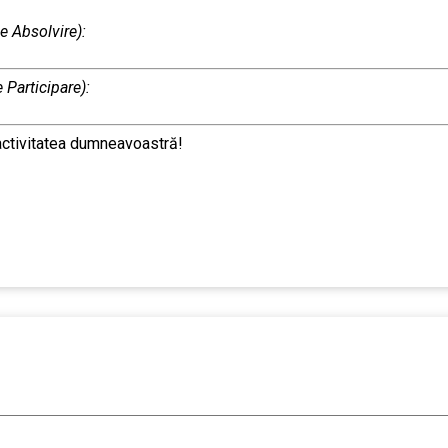
e Absolvire):
e Participare):
activitatea dumneavoastră!