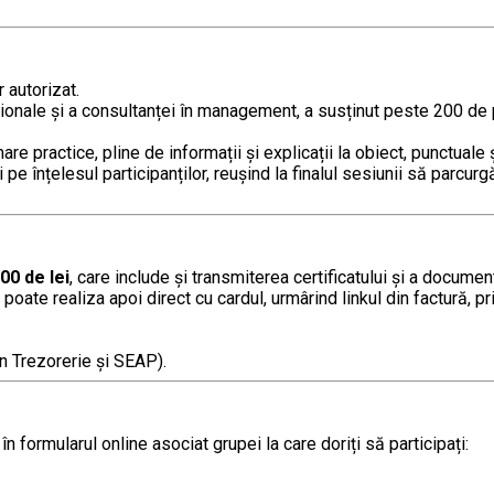
 autorizat.
sionale și a consultanței în management, a susținut peste 200 de
practice, pline de informații și explicații la obiect, punctuale ș
pe înțelesul participanților, reușind la finalul sesiunii să parcur
00 de lei
, care include şi transmiterea certificatului și a documen
 poate realiza apoi direct cu cardul, urmârind linkul din factură, 
n Trezorerie și SEAP).
formularul online asociat grupei la care doriți să participați: