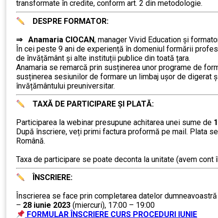
transformate în credite, conform art. 2 din metodologie.
DESPRE FORMATOR:
……….
⇒
Anamaria CIOCAN
, manager Vivid Education și formator
În cei peste 9 ani de experiență în domeniul formării profe
de învățământ şi alte instituții publice din toată țara.
Anamaria se remarcă prin susținerea unor programe de formare 
susținerea sesiunilor de formare un limbaj ușor de digerat și 
învățământului preuniversitar.
TAXĂ DE PARTICIPARE ȘI PLATĂ:
……….
Participarea la webinar presupune achitarea unei sume de
1
După înscriere, veți primi factura proformă pe mail. Plata se
Română.
……….
Taxa de participare se poate deconta la unitate (avem cont î
ÎNSCRIERE:
……….
Înscrierea se face prin completarea datelor dumneavoastră în 
–
28 iunie 2023
(miercuri), 17:00 – 19:00
FORMULAR ÎNSCRIERE CURS PROCEDURI IUNIE