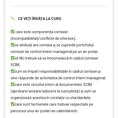
CE VEȚI ÎNVĂȚA LA CURS:
………..
care este componența comisiei
(incompatibilități/conflicte de interese);
ce atribuții are comisia și ce cuprinde portofoliul
comisiei de control intern managerial pe un an școlar;
ce NU trebuie să se întocmească în cadrul comisiei
SCIM;
cum se împart responsabilitățile în cadrul comisiei şi
cine răspunde de activitatea de control intern managerial;
care este circuitul intern al documentelor SCIM
(aprobare/avizare/aducere la cunoştință) și cum se
organizează acestea în corelație cu standardele;
care sunt termenele care trebuie respectate pe
parcursul unui an şcolar/an calendaristic.
………..