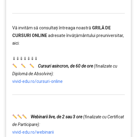
Vă invităm să consultați întreaga noastră
GRILĂ DE
CURSURI ONLINE
adresate învățământului preuniversitar,
aici:
……….
⇓⇓⇓⇓⇓⇓⇓
Cursuri asincron, de 60 de ore
(finalizate cu
Diplomă de Absolvire):
vivid-edu.ro/cursuri-online
…….
Webinarii live, de 2 sau 3 ore
(finalizate cu Certificat
de Participare):
vivid-edu.ro/webinarii