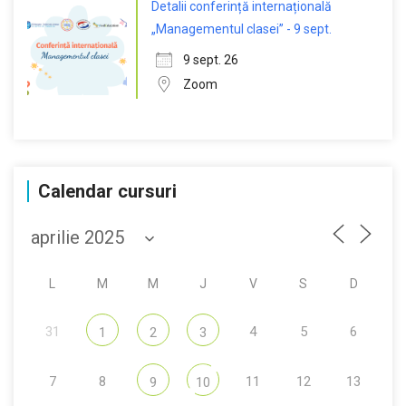
Detalii conferință internațională
„Managementul clasei” - 9 sept.
9 sept. 26
Zoom
Calendar cursuri
L
M
M
J
V
S
D
31
4
5
6
1
2
3
7
8
11
12
13
9
10