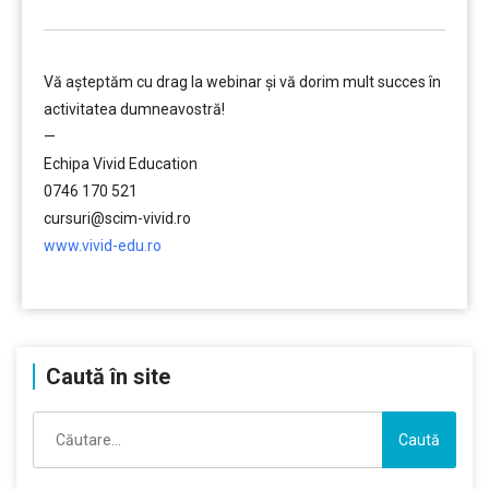
Vă aşteptăm cu drag la webinar şi vă dorim mult succes în
activitatea dumneavostră!
—
Echipa Vivid Education
0746 170 521
cursuri@scim-vivid.ro
www.vivid-edu.ro
……….
Caută în site
Caută
după: