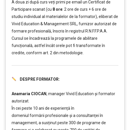
A doua zi după curs veți primi pe email un Certificat de
Participare scanat (cu
8 ore
: 2 ore de curs + 6 ore de
studiu individual al materialelor de la formator), eliberat de
Vivid Education & Management SRL, furnizor autorizat de
formare profesională, înscris în registrul R.N.F.F.P.A.A.
Cursul se încadrează la programele de abilitare
funcțională, astfel încât orele pot fi transformate în
credite, conform art. 2 din metodologie.
DESPRE FORMATOR:
………..
Anamaria CIOCAN
, manager Vivid Education și formator
autorizat.
În cei peste 10 ani de experiență în
domeniul formării profesionale și a consultanței în
management, a susținut peste 300 de programe de