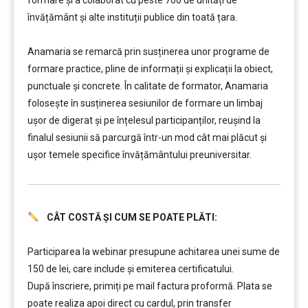
formare și a colaborat cu peste 700 de unități de
învățământ şi alte instituții publice din toată țara.
………
Anamaria se remarcă prin susținerea unor programe de
formare practice, pline de informații și explicații la obiect,
punctuale și concrete. În calitate de formator, Anamaria
folosește în susținerea sesiunilor de formare un limbaj
ușor de digerat și pe înțelesul participanților, reușind la
finalul sesiunii să parcurgă într-un mod cât mai plăcut și
ușor temele specifice învățământului preuniversitar.
CÂT COSTĂ ȘI CUM SE POATE PLĂTI:
………..
Participarea la webinar presupune achitarea unei sume de
150 de lei, care include şi emiterea certificatului.
După înscriere, primiți pe mail factura proformă. Plata se
poate realiza apoi direct cu cardul, prin transfer