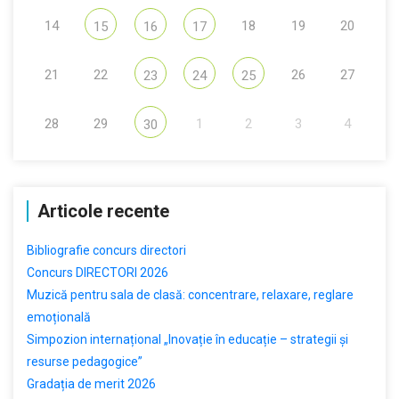
14
18
19
20
15
16
17
21
22
26
27
23
24
25
28
29
1
2
3
4
30
Articole recente
Bibliografie concurs directori
Concurs DIRECTORI 2026
Muzică pentru sala de clasă: concentrare, relaxare, reglare
emoțională
Simpozion internațional „Inovație în educație – strategii și
resurse pedagogice”
Gradația de merit 2026