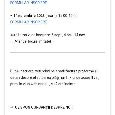
FORMULAR ÎNSCRIERE
…..
–
14 noiembrie 2023
(marți), 17:00-19:00
FORMULAR ÎNSCRIERE
….
♦♦♦ Ultima zi de înscriere: 6 sept., 4 oct., 14 nov.
→ Atenție, lo
curi limitate! ←
………..
După ȋnscriere, veți primi pe email factura proformă și
detalii despre efectuarea plății, iar link-ul de acces îl veți
primi în ziua webinarului, cu 2 ore înainte.
⇒
CE SPUN CURSANȚII DESPRE NOI: