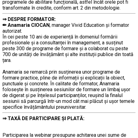
programele de abilitare funcțională, astfel încât orele pot fi
transformate în credite, conform art. 2 din metodologie.
⇒ DESPR
E FORMATOR:
………
✏ Anamaria CIOCAN
, manager Vivid Education și formator
autorizat.
În cei peste 10 ani de experiență în domeniul formării
profesionale și a consultanței în management, a susținut
peste 300 de programe de formare și a colaborat cu peste
700 de unități de învățământ şi alte instituții publice din toată
țara.
………
Anamaria se remarcă prin susținerea unor programe de
formare practice, pline de informații și explicații la obiect,
punctuale și concrete. În calitate de formator, Anamaria
folosește în susținerea sesiunilor de formare un limbaj ușor
de digerat și pe înțelesul participanților, reușind la finalul
sesiunii să parcurgă într-un mod cât mai plăcut și ușor temele
specifice învățământului preuniversitar.
⇒
TAXĂ DE PARTICIPARE ȘI PLATĂ:
………
Participarea la webinar presupune achitarea unei sume de