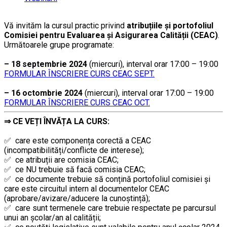
Vă invităm la cursul practic privind
atribuțiile și portofoliul
Comisiei pentru Evaluarea și Asigurarea Calității (CEAC)
.
Următoarele grupe programate:
…
– 18 septembrie 2024
(miercuri), interval orar 17:00 – 19:00
FORMULAR ÎNSCRIERE CURS CEAC SEPT.
…
– 16 octombrie 2024
(miercuri), interval orar 17:00 – 19:00
FORMULAR ÎNSCRIERE CURS CEAC OCT.
⇒
CE VEȚI ÎNVĂȚA LA CURS:
………
✅ care este componența corectă a CEAC
(incompatibilități/conflicte de interese);
✅ ce atribuții are comisia CEAC;
✅ ce NU trebuie să facă comisia CEAC;
✅ ce documente trebuie să conțină portofoliul comisiei și
care este circuitul intern al documentelor CEAC
(aprobare/avizare/aducere la cunoştință);
✅
care sunt termenele care trebuie respectate pe parcursul
unui an şcolar/an al calității;