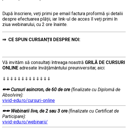
………
După înscriere, veți primi pe email factura proformă și detalii
despre efectuarea plății, iar link-ul de acces îl veți primi în
ziua webinarului, cu 2 ore înainte.
⇒
CE SPUN CURSANȚII DESPRE NOI:
Vă invităm să consultați întreaga noastră
GRILĂ DE CURSURI
ONLINE
adresate învățământului preuniversitar, aici:
………
⇓⇓⇓⇓⇓⇓⇓⇓⇓⇓⇓⇓⇓
…………..
………
✏✏ Cursuri asincron, de 60 de ore
(finalizate cu Diplomă de
Absolvire):
vivid-edu.ro/cursuri-online
✏✏ Webinarii live, de 2 sau 3 ore
(finalizate cu Certificat de
Participare):
vivid-edu.ro/webinarii/