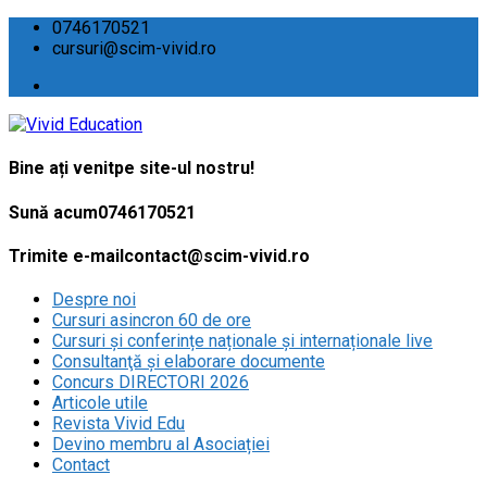
0746170521
cursuri@scim-vivid.ro
Bine ați venit
pe site-ul nostru!
Sună acum
0746170521
Trimite e-mail
contact@scim-vivid.ro
Despre noi
Cursuri asincron 60 de ore
Cursuri și conferințe naționale și internaționale live
Consultanţă și elaborare documente
Concurs DIRECTORI 2026
Articole utile
Revista Vivid Edu
Devino membru al Asociației
Contact