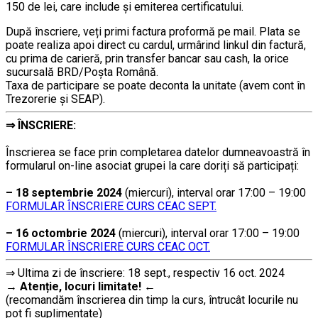
150 de lei, care include şi emiterea certificatului.
După înscriere, veți primi factura proformă pe mail. Plata se
poate realiza apoi direct cu cardul, urmârind linkul din factură,
cu prima de carieră, prin transfer bancar sau cash, la orice
sucursală BRD/Poșta Română.
Taxa de participare se poate deconta la unitate (avem cont în
Trezorerie și SEAP).
⇒
ÎNSCRIERE:
………
Înscrierea se face prin completarea datelor dumneavoastră în
formularul on-line asociat grupei la care doriți să participați:
…
– 18 septembrie 2024
(miercuri), interval orar 17:00 – 19:00
FORMULAR ÎNSCRIERE CURS CEAC SEPT.
…
– 16 octombrie 2024
(miercuri), interval orar 17:00 – 19:00
FORMULAR ÎNSCRIERE CURS CEAC OCT.
⇒ Ultima zi de înscriere: 18 sept., respectiv 16 oct. 2024
→
Atenție, lo
curi limitate!
←
(recomandăm înscrierea din timp la curs, întrucât locurile nu
pot fi suplimentate)