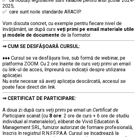
✅ ce noutăți legislative sunt valabile pentru anul școlar 2024-
2025;
✅ care sunt noile standarde ARACIP.
……..
Vom discuta concret, cu exemple pentru fiecare nivel de
învățământ, iar după curs
veți primi pe email materiale utile
și modele de documente
de la formator.
⇒
CUM SE DESFĂȘOARĂ CURSUL:
………
♦♦♦ Cursul se va desfășura live, sub formă de webinar, pe
platforma ZOOM. Cu 2 ore înainte de curs veţi primi un email
cu link-ul de acces, împreună cu indicații despre utilizarea
aplicației.
Nu este necesar să aveți aplicația descărcată, accesul se
poate face direct din link.
⇒
CERTIFICAT DE PARTICIPARE:
………
………
A doua zi după curs veți primi pe email un
Certificat de
Participare
scanat (cu
8 ore
: 2 ore de curs + 6 ore de studiu
individual al materialelor), eliberat de Vivid Education &
Management SRL, furnizor autorizat de formare profesională,
înscris în registrul R.N.F.F.P.A.A. Cursul se încadrează la