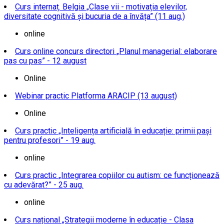
Curs internaț. Belgia „Clase vii - motivația elevilor,
diversitate cognitivă și bucuria de a învăța” (11 aug.)
online
Curs online concurs directori „Planul managerial: elaborare
pas cu pas” - 12 august
Online
Webinar practic Platforma ARACIP (13 august)
Online
Curs practic „Inteligența artificială în educație: primii pași
pentru profesori” - 19 aug.
online
Curs practic „Integrarea copiilor cu autism: ce funcționează
cu adevărat?” - 25 aug.
online
Curs național „Strategii moderne în educație - Clasa