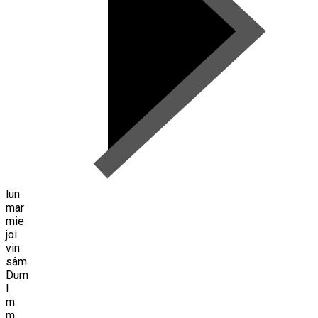
lun
mar
mie
joi
vin
sâm
Dum
l
m
m