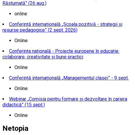
Răsturnată” (26 aug.)
online
Conferință internațională „Școala pozitivă - strategii și
resurse pedagogice” (2 sept. 2026)
Online
Conferința națională - Proiecte europene în educație:
colaborare, creativitate și bune practici
Online
Conferință internațională „Managementul clasei” - 9 sept.
Online
Webinar „Comisia pentru formare și dezvoltare în cariera
didactică” (15 sept.)
Online
Netopia