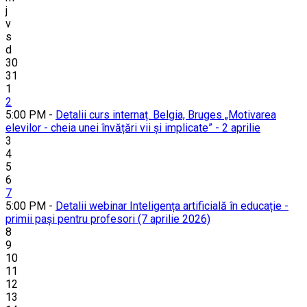
j
v
s
d
30
31
1
2
5:00 PM -
Detalii curs internaț. Belgia, Bruges „Motivarea
elevilor - cheia unei învățări vii și implicate” - 2 aprilie
3
4
5
6
7
5:00 PM -
Detalii webinar Inteligența artificială în educație -
primii pași pentru profesori (7 aprilie 2026)
8
9
10
11
12
13