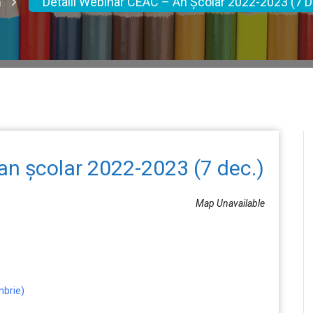
ă
Detalii Webinar CEAC – An Școlar 2022-2023 (7 D
an școlar 2022-2023 (7 dec.)
Map Unavailable
mbrie)