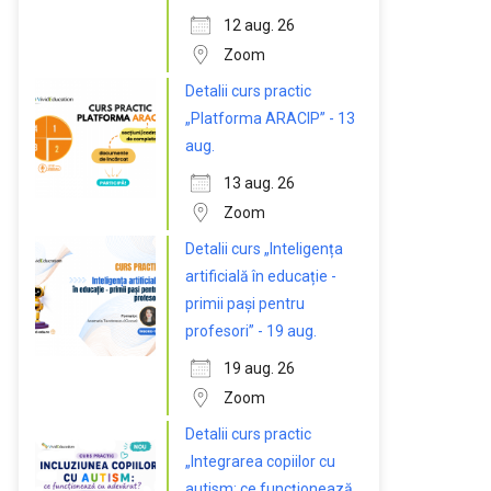
12 aug. 26
Zoom
Detalii curs practic
„Platforma ARACIP” - 13
aug.
13 aug. 26
Zoom
Detalii curs „Inteligența
artificială în educație -
primii pași pentru
profesori” - 19 aug.
19 aug. 26
Zoom
Detalii curs practic
„Integrarea copiilor cu
autism: ce funcționează