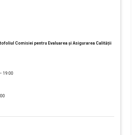
ortofoliul Comisiei pentru Evaluarea și Asigurarea Calității
 – 19:00
….
:00
….