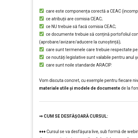
………
care este componența corectă a CEAC (incompatib
ce atribuții are comisia CEAC;
ce NU trebuie să facă comisia CEAC;
ce documente trebuie să conțină portofoliul comi
(aprobare/avizare/aducere la cunoştință);
care sunt termenele care trebuie respectate pe pa
ce noutăți legislative sunt valabile pentru anul 
care sunt noile standarde ARACIP.
……..
Vom discuta concret, cu exemple pentru fiecare niv
materiale utile și modele de documente
de la for
⇒
CUM SE DESFĂȘOARĂ CURSUL:
………
♦♦♦ Cursul se va desfășura live, sub formă de webi