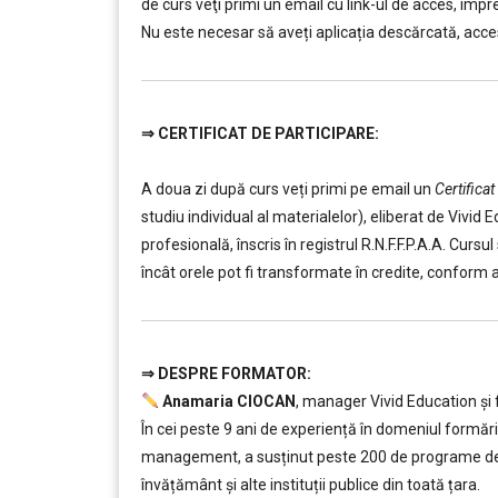
de curs veţi primi un email cu link-ul de acces, împre
Nu este necesar să aveți aplicația descărcată, acces
⇒
CERTIFICAT DE PARTICIPARE:
………
………
A doua zi după curs veți primi pe email un
Certificat
studiu individual al materialelor), eliberat de Viv
profesională, înscris în registrul R.N.F.F.P.A.A. Curs
încât orele pot fi transformate în credite, conform 
⇒ DESPR
E FORMATOR:
………
Anamaria CIOCAN
, manager Vivid Education și 
În cei peste 9 ani de experiență în domeniul formării
management, a susținut peste 200 de programe de f
învățământ şi alte instituții publice din toată țara.