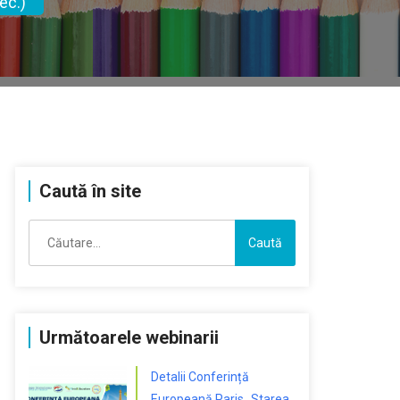
ec.)
Caută în site
Caută
după:
Următoarele webinarii
Detalii Conferință
Europeană Paris „Starea