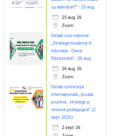
cu adevărat?” - 25 aug.
25 aug. 26
Zoom
Detalii curs național
„Strategii moderne în
educație - Clasa
Răsturnată” - 26 aug.
26 aug. 26
Zoom
Detalii conferință
internațională „Școala
pozitivă - strategii și
resurse pedagogice” (2
sept. 2026)
2 sept. 26
Zoom