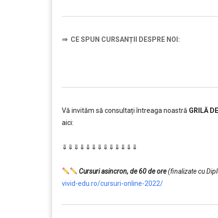
⇒
CE SPUN CURSANȚII DESPRE NOI:
Vă invităm să consultați întreaga noastră
GRILĂ D
aici:
………
⇓⇓⇓⇓⇓⇓⇓⇓⇓⇓⇓⇓⇓
…………..
………
Cursuri asincron, de 60 de ore
(finalizate cu Di
vivid-edu.ro/cursuri-online-2022/