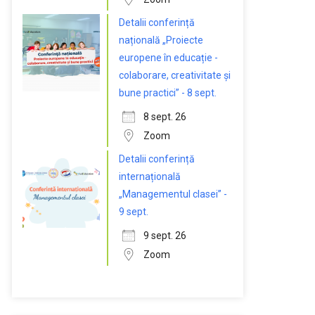
Detalii conferință
națională „Proiecte
europene în educație -
colaborare, creativitate și
bune practici” - 8 sept.
8 sept. 26
Zoom
Detalii conferință
internațională
„Managementul clasei” -
9 sept.
9 sept. 26
Zoom