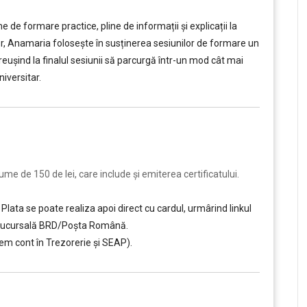
e formare practice, pline de informații și explicații la
tor, Anamaria folosește în susținerea sesiunilor de formare un
, reușind la finalul sesiunii să parcurgă într-un mod cât mai
iversitar.
e de 150 de lei, care include şi emiterea certificatului.
Plata se poate realiza apoi direct cu cardul, urmârind linkul
ce sucursală BRD/Poșta Română.
em cont în Trezorerie și SEAP).