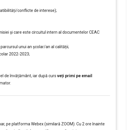
ilități/conflicte de interese);
siei și care este circuitul intern al documentelor CEAC
rcursul unui an şcolar/an al calității;
școlar 2022-2023;
el de învățământ, iar după curs
veți primi pe email
mator.
nar, pe platforma Webex (similară ZOOM). Cu 2 ore înainte