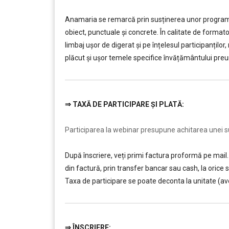
………
Anamaria se remarcă prin susținerea unor programe d
obiect, punctuale și concrete. În calitate de forma
limbaj ușor de digerat și pe înțelesul participanților
plăcut și ușor temele specifice învățământului preun
⇒
TAXĂ DE PARTICIPARE ȘI PLATĂ:
………
Participarea la webinar presupune achitarea unei sum
După înscriere, veți primi factura proformă pe mail. 
din factură, prin transfer bancar sau cash, la ori
Taxa de participare se poate deconta la unitate (av
⇒
ÎNSCRIERE: