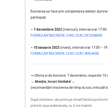
………
Înscrierea se face prin completarea datelor dumneav
participați:
…
– 7 decembrie 2022
(miercuri), interval orar 17:00
FORMULAR ÎNSCRIERE CURS CEAC DECEMBRIE
…
– 10 ianuarie 2023
(marți), interval orar 17:00 – 19
FORMULAR ÎNSCRIERE CURS CEAC IANUARIE
⇒ Ultima zi de înscriere: 7 decembrie, respectiv 10 
→
Atenție, lo
curi limitate!
←
(recomandăm înscrierea din timp la curs, întrucât lo
………
După ȋnscriere, veți primi pe email factura proformă ș
primi în ziua webinarului, cu 2 ore înainte.