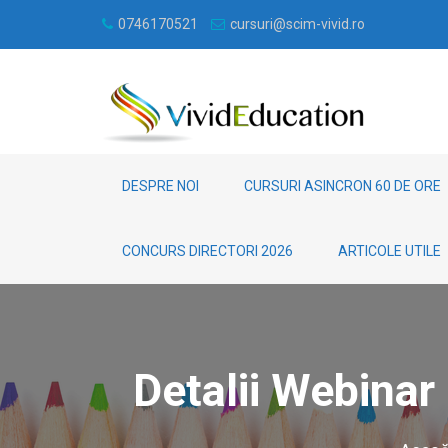
0746170521
cursuri@scim-vivid.ro
DESPRE NOI
CURSURI ASINCRON 60 DE ORE
CONCURS DIRECTORI 2026
ARTICOLE UTILE
Detalii Webina