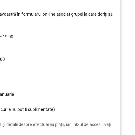
oastră în formularul on-line asociat grupei la care doriți să
 – 19:00
….
:00
….
ianuarie
curile nu pot fi suplimentate)
i detalii despre efectuarea plății, iar link-ul de acces îl veți