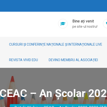
Bine ați venit
pe site-ul nostru!
CURSURI ȘI CONFERINȚE NAȚIONALE ȘI INTERNAȚIONALE LIVE
REVISTA VIVID EDU
DEVINO MEMBRU AL ASOCIAȚIEI
r CEAC – An Școlar 202