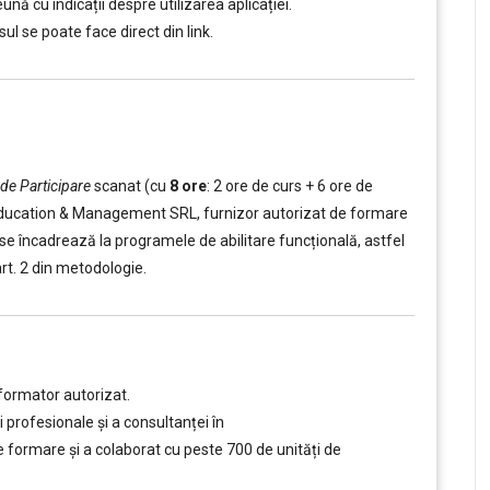
ună cu indicații despre utilizarea aplicației.
ul se poate face direct din link.
 de Participare
scanat (cu
8 ore
: 2 ore de curs + 6 ore de
id Education & Management SRL, furnizor autorizat de formare
ul se încadrează la programele de abilitare funcțională, astfel
art. 2 din metodologie.
formator autorizat.
 profesionale și a consultanței în
ormare și a colaborat cu peste 700 de unități de