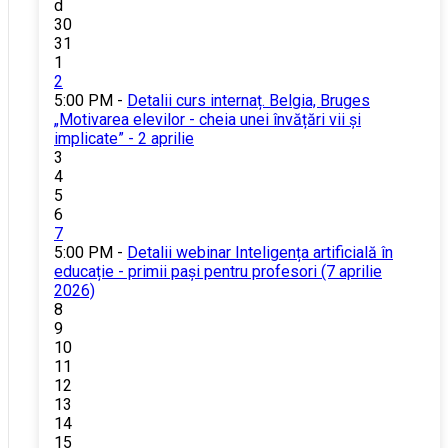
d
30
31
1
2
5:00 PM -
Detalii curs internaț. Belgia, Bruges
„Motivarea elevilor - cheia unei învățări vii și
implicate” - 2 aprilie
3
4
5
6
7
5:00 PM -
Detalii webinar Inteligența artificială în
educație - primii pași pentru profesori (7 aprilie
2026)
8
9
10
11
12
13
14
15