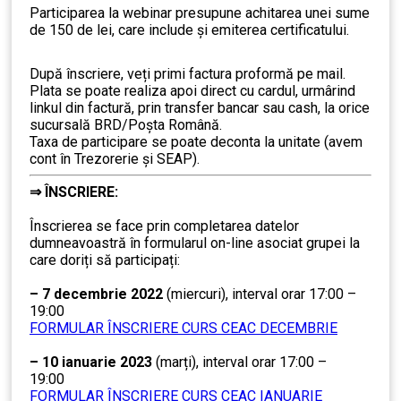
Participarea la webinar presupune achitarea unei sume
de 150 de lei, care include şi emiterea certificatului.
După înscriere, veți primi factura proformă pe mail.
Plata se poate realiza apoi direct cu cardul, urmârind
linkul din factură, prin transfer bancar sau cash, la orice
sucursală BRD/Poșta Română.
Taxa de participare se poate deconta la unitate (avem
cont în Trezorerie și SEAP).
⇒
ÎNSCRIERE:
………
Înscrierea se face prin completarea datelor
dumneavoastră în formularul on-line asociat grupei la
care doriți să participați:
…
– 7 decembrie 2022
(miercuri), interval orar 17:00 –
19:00
….
FORMULAR ÎNSCRIERE CURS CEAC DECEMBRIE
…
– 10 ianuarie 2023
(marți), interval orar 17:00 –
19:00
….
FORMULAR ÎNSCRIERE CURS CEAC IANUARIE