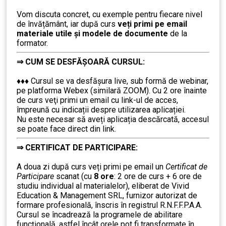
……..
Vom discuta concret, cu exemple pentru fiecare nivel
de învățământ, iar după curs
veți primi pe email
materiale utile și modele de documente
de la
formator.
⇒
CUM SE DESFĂȘOARĂ CURSUL:
………
♦♦♦ Cursul se va desfășura live, sub formă de webinar,
pe platforma Webex (similară ZOOM). Cu 2 ore înainte
de curs veţi primi un email cu link-ul de acces,
împreună cu indicații despre utilizarea aplicației.
Nu este necesar să aveți aplicația descărcată, accesul
se poate face direct din link.
⇒
CERTIFICAT DE PARTICIPARE:
………
………
A doua zi după curs veți primi pe email un
Certificat de
Participare
scanat (cu
8 ore
: 2 ore de curs + 6 ore de
studiu individual al materialelor), eliberat de Vivid
Education & Management SRL, furnizor autorizat de
formare profesională, înscris în registrul R.N.F.F.P.A.A.
Cursul se încadrează la programele de abilitare
funcțională, astfel încât orele pot fi transformate în