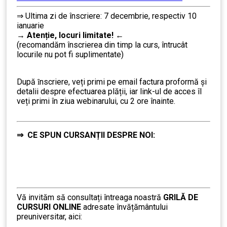
⇒ Ultima zi de înscriere: 7 decembrie, respectiv 10
ianuarie
→
Atenție, lo
curi limitate!
←
(recomandăm înscrierea din timp la curs, întrucât
locurile nu pot fi suplimentate)
………
După ȋnscriere, veți primi pe email factura proformă și
detalii despre efectuarea plății, iar link-ul de acces îl
veți primi în ziua webinarului, cu 2 ore înainte.
⇒
CE SPUN CURSANȚII DESPRE NOI:
Vă invităm să consultați întreaga noastră
GRILĂ DE
CURSURI ONLINE
adresate învățământului
preuniversitar, aici:
………