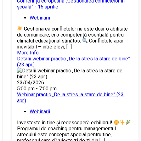
Conferință europeană „Gestionarea conflictelor în
școală” - 16 aprilie
Webinarii
Gestionarea conflictelor nu este doar o abilitate
de comunicare, ci o competență esențială pentru
climatul educațional sănătos.
Conflictele apar
inevitabil – între elevi, [...]
More Info
Detalii webinar practic „De la stres la stare de bine”
(23 apr.)
23/04/2026
5:00 pm - 7:00 pm
Webinar practic „De la stres la stare de bine” (23
apr.)
Webinarii
Investește în tine și redescoperă echilibrul!
Programul de coaching pentru managementul
stresului este conceput special pentru tine,
profesorul care dăruiește zi de zi din [...]