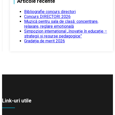
Articole recente
Bibliografie concurs directori
Concurs DIRECTORI 2026
Muzică pentru sala de clasă: concentrare,
relaxare, reglare emoțională
Simpozion internațional „Inovație în educație –
strategii și resurse pedagogice”
Gradația de merit 2026
Link-uri utile