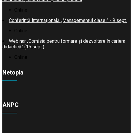
Online
Conferință internațională „Managementul clasei” - 9 sept.
Online
Webinar „Comisia pentru formare și dezvoltare în cariera
didactică” (15 sept.)
Online
Netopia
ANPC