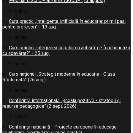
Webinar practic Platforma ARACIP (13 august)
Online
Curs practic „Inteligența artificială în educație: primii pași
pentru profesori” - 19 aug.
online
Curs practic „Integrarea copiilor cu autism: ce funcționează
cu adevărat?” - 25 aug.
online
Curs național „Strategii moderne în educație - Clasa
Răsturnată” (26 aug.)
online
Conferință internațională „Școala pozitivă - strategii și
resurse pedagogice” (2 sept. 2026)
Online
Conferința națională - Proiecte europene în educație:
colaborare, creativitate și bune practici