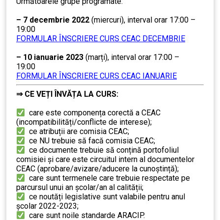
Următoarele grupe programate:
…
– 7 decembrie 2022
(miercuri), interval orar 17:00 –
19:00
….
FORMULAR ÎNSCRIERE CURS CEAC DECEMBRIE
…
– 10 ianuarie 2023
(marți), interval orar 17:00 –
19:00
….
FORMULAR ÎNSCRIERE CURS CEAC IANUARIE
⇒
CE VEȚI ÎNVĂȚA LA CURS:
………
care este componența corectă a CEAC
(incompatibilități/conflicte de interese);
ce atribuții are comisia CEAC;
ce NU trebuie să facă comisia CEAC;
ce documente trebuie să conțină portofoliul
comisiei și care este circuitul intern al documentelor
CEAC (aprobare/avizare/aducere la cunoştință);
care sunt termenele care trebuie respectate pe
parcursul unui an şcolar/an al calității;
ce noutăți legislative sunt valabile pentru anul
școlar 2022-2023;
care sunt noile standarde ARACIP.