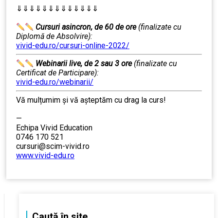
⇓⇓⇓⇓⇓⇓⇓⇓⇓⇓⇓⇓⇓
…………..
………
Cursuri asincron, de 60 de ore
(finalizate cu
Diplomă de Absolvire):
vivid-edu.ro/cursuri-online-2022/
Webinarii live, de 2 sau 3 ore
(finalizate cu
Certificat de Participare):
vivid-edu.ro/webinarii/
Vă mulțumim și vă aşteptăm cu drag la curs!
………
—
Echipa Vivid Education
0746 170 521
cursuri@scim-vivid.ro
www.vivid-edu.ro
………
Caută în site