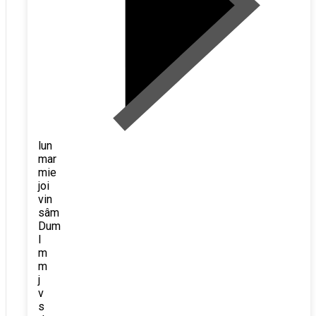
lun
mar
mie
joi
vin
sâm
Dum
l
m
m
j
v
s