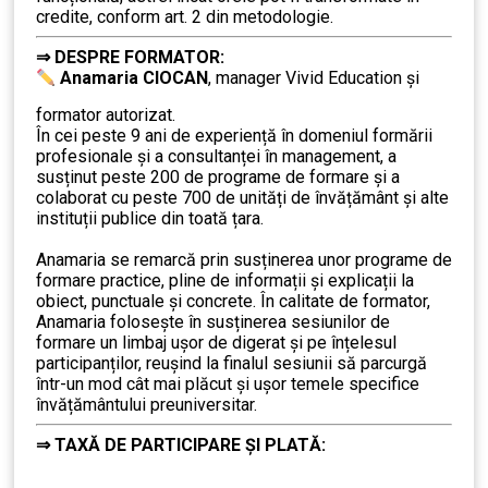
credite, conform art. 2 din metodologie.
⇒ DESPR
E FORMATOR:
………
Anamaria CIOCAN
, manager Vivid Education și
formator autorizat.
În cei peste 9 ani de experiență în domeniul formării
profesionale și a consultanței în management, a
susținut peste 200 de programe de formare și a
colaborat cu peste 700 de unități de învățământ şi alte
instituții publice din toată țara.
………
Anamaria se remarcă prin susținerea unor programe de
formare practice, pline de informații și explicații la
obiect, punctuale și concrete. În calitate de formator,
Anamaria folosește în susținerea sesiunilor de
formare un limbaj ușor de digerat și pe înțelesul
participanților, reușind la finalul sesiunii să parcurgă
într-un mod cât mai plăcut și ușor temele specifice
învățământului preuniversitar.
⇒
TAXĂ DE PARTICIPARE ȘI PLATĂ:
………