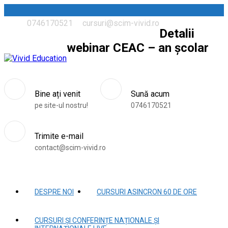
0746170521
cursuri@scim-vivid.ro
Detalii
webinar CEAC – an școlar
Bine ați venit
Sună acum
pe site-ul nostru!
0746170521
Trimite e-mail
contact@scim-vivid.ro
DESPRE NOI
CURSURI ASINCRON 60 DE ORE
CURSURI ȘI CONFERINȚE NAȚIONALE ȘI