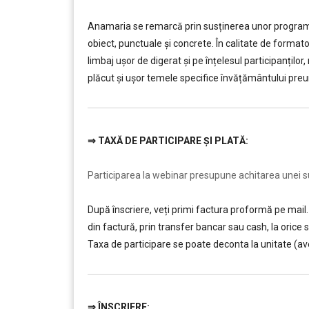
………
Anamaria se remarcă prin susținerea unor programe d
obiect, punctuale și concrete. În calitate de forma
limbaj ușor de digerat și pe înțelesul participanților
plăcut și ușor temele specifice învățământului preun
⇒
TAXĂ DE PARTICIPARE ȘI PLATĂ:
………
Participarea la webinar presupune achitarea unei sum
După înscriere, veți primi factura proformă pe mail. 
din factură, prin transfer bancar sau cash, la ori
Taxa de participare se poate deconta la unitate (av
⇒
ÎNSCRIERE: