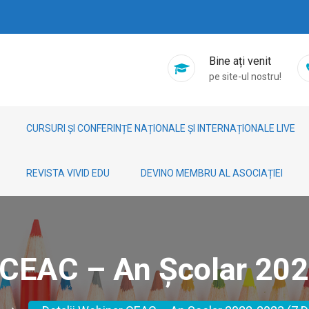
Bine ați venit
pe site-ul nostru!
CURSURI ȘI CONFERINȚE NAȚIONALE ȘI INTERNAȚIONALE LIVE
REVISTA VIVID EDU
DEVINO MEMBRU AL ASOCIAȚIEI
r CEAC – An Școlar 202