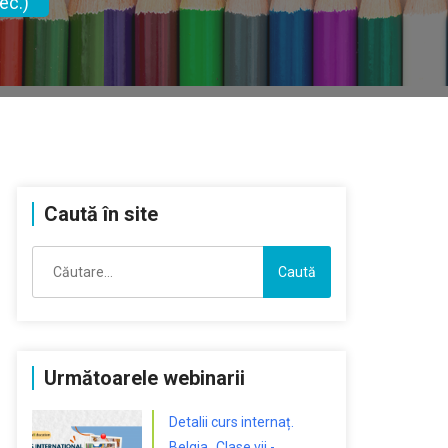
ec.)
Caută în site
Caută
după:
Următoarele webinarii
Detalii curs internaț.
Belgia „Clase vii -