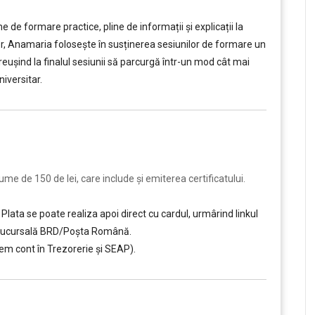
e formare practice, pline de informații și explicații la
tor, Anamaria folosește în susținerea sesiunilor de formare un
, reușind la finalul sesiunii să parcurgă într-un mod cât mai
iversitar.
e de 150 de lei, care include şi emiterea certificatului.
Plata se poate realiza apoi direct cu cardul, urmârind linkul
ce sucursală BRD/Poșta Română.
em cont în Trezorerie și SEAP).