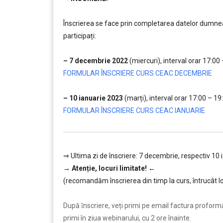
………
Înscrierea se face prin completarea datelor dumneav
participați:
…
– 7 decembrie 2022
(miercuri), interval orar 17:00
FORMULAR ÎNSCRIERE CURS CEAC DECEMBRIE
…
– 10 ianuarie 2023
(marți), interval orar 17:00 – 19
FORMULAR ÎNSCRIERE CURS CEAC IANUARIE
⇒ Ultima zi de înscriere: 7 decembrie, respectiv 10 
→
Atenție, lo
curi limitate!
←
(recomandăm înscrierea din timp la curs, întrucât lo
………
După ȋnscriere, veți primi pe email factura proformă ș
primi în ziua webinarului, cu 2 ore înainte.