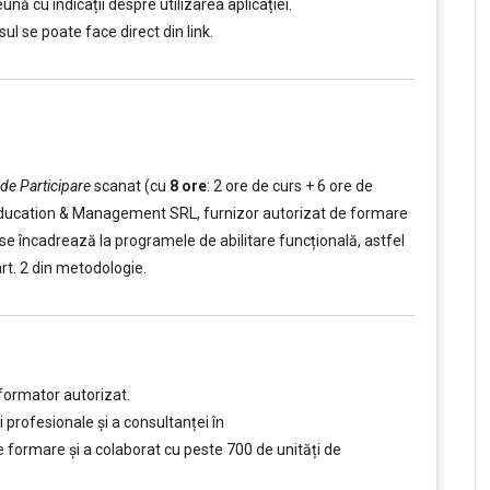
ună cu indicații despre utilizarea aplicației.
ul se poate face direct din link.
 de Participare
scanat (cu
8 ore
: 2 ore de curs + 6 ore de
id Education & Management SRL, furnizor autorizat de formare
ul se încadrează la programele de abilitare funcțională, astfel
art. 2 din metodologie.
formator autorizat.
 profesionale și a consultanței în
ormare și a colaborat cu peste 700 de unități de