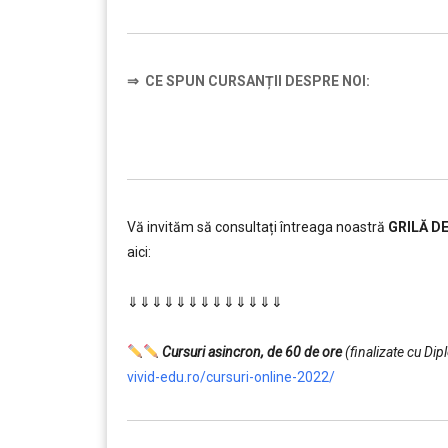
⇒
CE SPUN CURSANȚII DESPRE NOI:
Vă invităm să consultați întreaga noastră
GRILĂ D
aici:
………
⇓⇓⇓⇓⇓⇓⇓⇓⇓⇓⇓⇓⇓
…………..
………
Cursuri asincron, de 60 de ore
(finalizate cu Di
vivid-edu.ro/cursuri-online-2022/