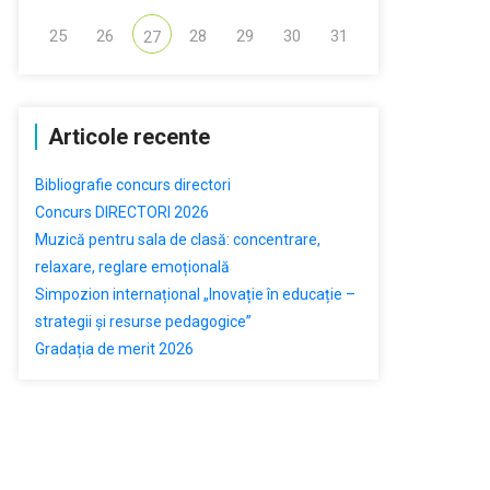
25
26
28
29
30
31
27
Articole recente
Bibliografie concurs directori
Concurs DIRECTORI 2026
Muzică pentru sala de clasă: concentrare,
relaxare, reglare emoțională
Simpozion internațional „Inovație în educație –
strategii și resurse pedagogice”
Gradația de merit 2026