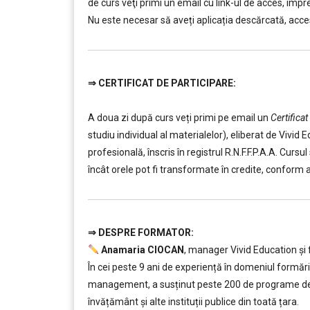
de curs veţi primi un email cu link-ul de acces, împre
Nu este necesar să aveți aplicația descărcată, acces
⇒
CERTIFICAT DE PARTICIPARE:
………
………
A doua zi după curs veți primi pe email un
Certificat
studiu individual al materialelor), eliberat de Viv
profesională, înscris în registrul R.N.F.F.P.A.A. Curs
încât orele pot fi transformate în credite, conform 
⇒ DESPR
E FORMATOR:
………
Anamaria CIOCAN
, manager Vivid Education și 
În cei peste 9 ani de experiență în domeniul formării
management, a susținut peste 200 de programe de f
învățământ şi alte instituții publice din toată țara.