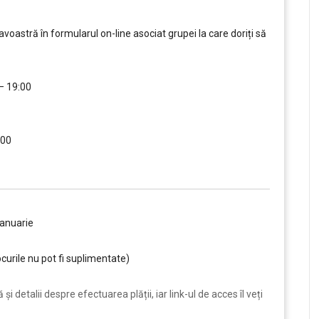
oastră în formularul on-line asociat grupei la care doriți să
 – 19:00
….
:00
….
ianuarie
curile nu pot fi suplimentate)
i detalii despre efectuarea plății, iar link-ul de acces îl veți