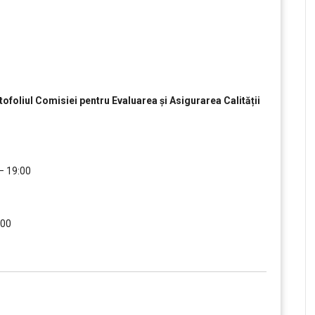
ortofoliul Comisiei pentru Evaluarea și Asigurarea Calității
 – 19:00
….
:00
….