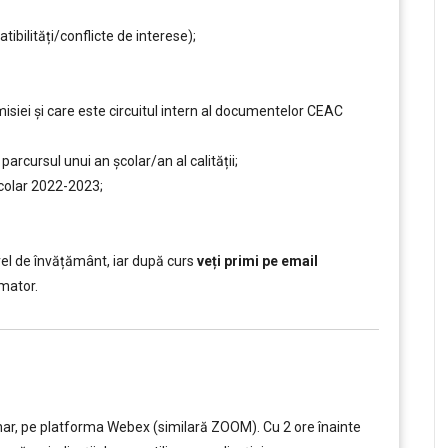
ilități/conflicte de interese);
siei și care este circuitul intern al documentelor CEAC
rcursul unui an şcolar/an al calității;
școlar 2022-2023;
el de învățământ, iar după curs
veți primi pe email
mator.
nar, pe platforma Webex (similară ZOOM). Cu 2 ore înainte