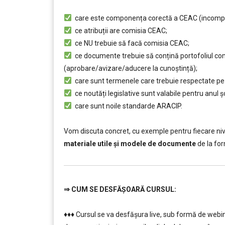
………
care este componența corectă a CEAC (incompatib
ce atribuții are comisia CEAC;
ce NU trebuie să facă comisia CEAC;
ce documente trebuie să conțină portofoliul comi
(aprobare/avizare/aducere la cunoştință);
care sunt termenele care trebuie respectate pe pa
ce noutăți legislative sunt valabile pentru anul 
care sunt noile standarde ARACIP.
……..
Vom discuta concret, cu exemple pentru fiecare niv
materiale utile și modele de documente
de la for
⇒
CUM SE DESFĂȘOARĂ CURSUL:
………
♦♦♦ Cursul se va desfășura live, sub formă de webi