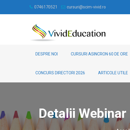
0746170521
cursuri@scim-vivid.ro
DESPRE NOI
CURSURI ASINCRON 60 DE ORE
CONCURS DIRECTORI 2026
ARTICOLE UTILE
Detalii Webina