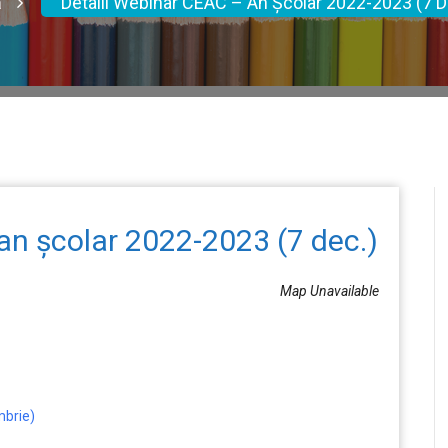
ă
Detalii Webinar CEAC – An Școlar 2022-2023 (7 D
an școlar 2022-2023 (7 dec.)
Map Unavailable
mbrie)