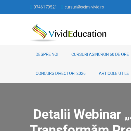
0746170521
cursuri@scim-vivid.ro
DESPRE NOI
CURSURI ASINCRON 60 DE ORE
CONCURS DIRECTORI 2026
ARTICOLE UTILE
Detalii Webinar
Transformăm Pred