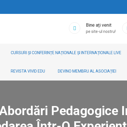
Bine ați venit
pe site-ul nostru!
CURSURI ȘI CONFERINȚE NAȚIONALE ȘI INTERNAȚIONALE LIVE
REVISTA VIVID EDU
DEVINO MEMBRU AL ASOCIAȚIEI
 „Abordări Pedagogice 
area Într-O Experienț