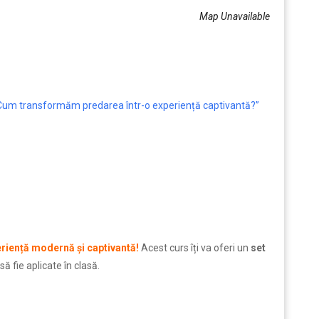
Map Unavailable
 Cum transformăm predarea într-o experiență captivantă?”
eriență modernă și captivantă!
Acest curs îți va oferi un
set
 să fie aplicate în clasă.