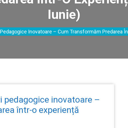
Iunie)
i Pedagogice Inovatoare – Cum Transformăm Predarea Într
ri pedagogice inovatoare –
ea într-o experiență