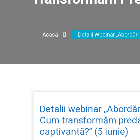
Acasă
Detalii Webinar „Abordăr
Detalii webinar „Abordă
Cum transformăm predar
captivantă?” (5 iunie)