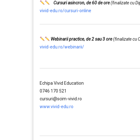
Cursuri asincron, de 60 de ore
(finalizate cu D
vivid-edu.ro/cursuri-online
Webinarii practice, de 2 sau 3 ore
(finalizate cu 
vivid-edu.ro/webinarii/
……….
Echipa Vivid Education
0746 170 521
cursuri@scim-vivid.ro
www.vivid-edu.ro
……….