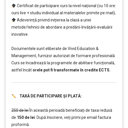
Certificat de participare curs la nivel național (cu 10 ore:
curs live + studiu individual al materialelor primite pe mail);
Adeverință privind inițierea la clasă a unei
metode/tehnici de abordare a predării-învăţării-evaluării
inovative.
….
Documentele sunt eliberate de Vivid Education &
Management, furnizor autorizat de formare profesională.
Curs se încadrează la programele de abilitare funcțională,
astfel încât
orele pot fi transformate în credite ECTS.
TAXĂ DE PARTICIPARE ȘI PLATĂ:
……….
250 de lei
În această perioadă beneficiați de taxa redusă
de
150 de lei
. După înscriere, veți primi pe email factura
proformă.