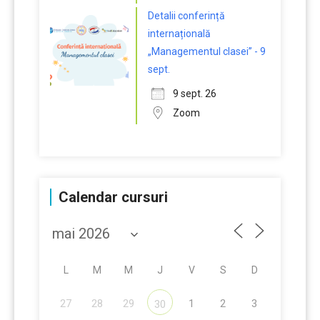
Detalii conferință
internațională
„Managementul clasei” - 9
sept.
9 sept. 26
Zoom
Calendar cursuri
L
M
M
J
V
S
D
27
28
29
1
2
3
30