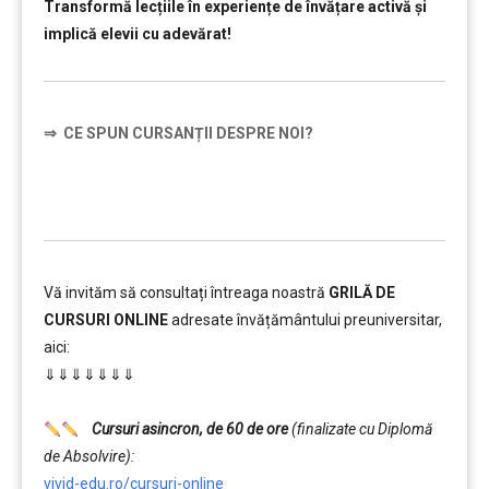
Transformă lecțiile în experiențe de învățare activă și
implică elevii cu adevărat!
⇒
CE SPUN CURSANȚII DESPRE NOI?
……….
Vă invităm să consultați întreaga noastră
GRILĂ DE
CURSURI ONLINE
adresate învățământului preuniversitar,
aici:
⇓⇓⇓⇓⇓⇓⇓
……….
Cursuri asincron, de 60 de ore
(finalizate cu Diplomă
de Absolvire):
vivid-edu.ro/cursuri-online