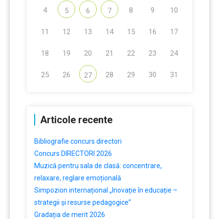
4
8
9
10
5
6
7
11
12
13
14
15
16
17
18
19
20
21
22
23
24
25
26
28
29
30
31
27
Articole recente
Bibliografie concurs directori
Concurs DIRECTORI 2026
Muzică pentru sala de clasă: concentrare,
relaxare, reglare emoțională
Simpozion internațional „Inovație în educație –
strategii și resurse pedagogice”
Gradația de merit 2026