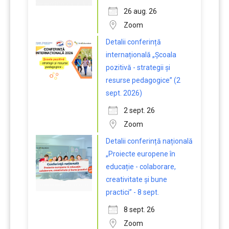
26 aug. 26
Zoom
Detalii conferință
internațională „Școala
pozitivă - strategii și
resurse pedagogice” (2
sept. 2026)
2 sept. 26
Zoom
Detalii conferință națională
„Proiecte europene în
educație - colaborare,
creativitate și bune
practici” - 8 sept.
8 sept. 26
Zoom