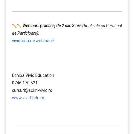
Webinarii practice, de 2 sau 3 ore
(finalizate cu Certificat
de Participare):
vivid-edu.ro/webinarii/
……….
Echipa Vivid Education
0746 170 521
cursuri@scim-vivid.ro
www.vivid-edu.ro
……….