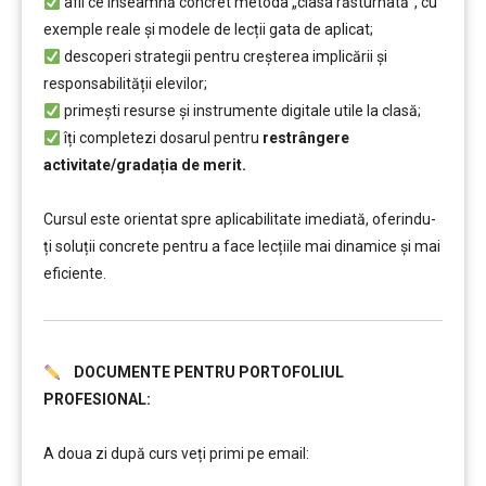
afli ce înseamnă concret metoda „clasa răsturnată”, cu
exemple reale și modele de lecții gata de aplicat;
descoperi strategii pentru creșterea implicării și
responsabilității elevilor;
primești resurse și instrumente digitale utile la clasă;
îți completezi dosarul pentru
restrângere
activitate/gradația de merit.
……..
Cursul este orientat spre aplicabilitate imediată, oferindu-
ți soluții concrete pentru a face lecțiile mai dinamice și mai
eficiente.
DOCUMENTE PENTRU PORTOFOLIUL
PROFESIONAL:
……….
A doua zi după curs veți primi pe email:
…