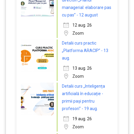
directori „Planul
managerial: elaborare pas
cu pas” - 12 august
12 aug. 26
Zoom
Detalii curs practic
„Platforma ARACIP” - 13
aug.
13 aug. 26
Zoom
Detalii curs „Inteligența
artificială în educație -
primii pași pentru
profesori” - 19 aug.
19 aug. 26
Zoom