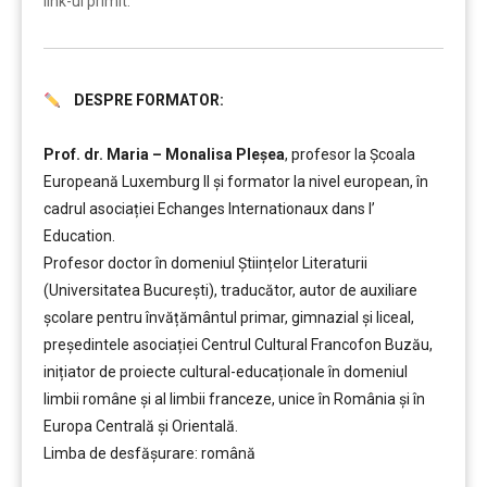
link-ul primit.
DESPRE FORMATOR:
……….
Prof. dr. Maria – Monalisa Pleșea
, profesor la Școala
Europeană Luxemburg II și formator la nivel european, în
cadrul asociației Echanges Internationaux dans l’
Education.
Profesor doctor în domeniul Științelor Literaturii
(Universitatea București), traducător, autor de auxiliare
școlare pentru învățământul primar, gimnazial și liceal,
președintele asociației Centrul Cultural Francofon Buzău,
inițiator de proiecte cultural-educaționale în domeniul
limbii române și al limbii franceze, unice în România și în
Europa Centrală și Orientală.
Limba de desfășurare: română