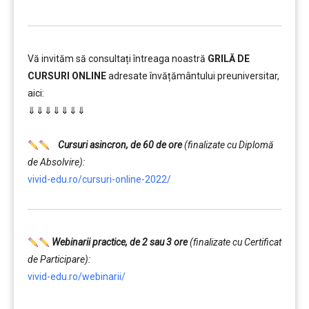
Vă invităm să consultați întreaga noastră
GRILĂ DE
CURSURI ONLINE
adresate învățământului preuniversitar,
aici:
⇓⇓⇓⇓⇓⇓⇓
……….
Cursuri asincron, de 60 de ore
(finalizate cu Diplomă
de Absolvire):
vivid-edu.ro/cursuri-online-2022/
Webinarii practice, de 2 sau 3 ore
(finalizate cu Certificat
de Participare):
vivid-edu.ro/webinarii/
……….