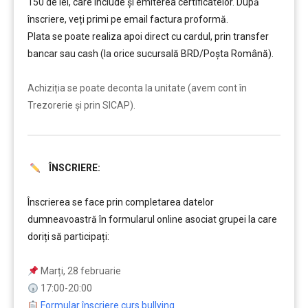
150 de lei, care include şi emiterea certificatelor. După
înscriere, veți primi pe email factura proformă.
Plata se poate realiza apoi direct cu cardul, prin transfer
bancar sau cash (la orice sucursală BRD/Poșta Română).
……….
Achiziția se poate deconta la unitate (avem cont în
Trezorerie și prin SICAP).
ÎNSCRIERE:
……….
Înscrierea se face prin completarea datelor
dumneavoastră în formularul online asociat grupei la care
doriți să participați:
….
Marți, 28 februarie
17:00-20:00
Formular înscriere curs bullying