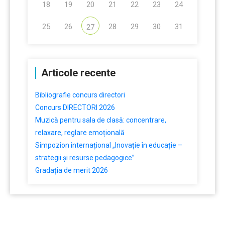
18
19
20
21
22
23
24
25
26
28
29
30
31
27
Articole recente
Bibliografie concurs directori
Concurs DIRECTORI 2026
Muzică pentru sala de clasă: concentrare,
relaxare, reglare emoțională
Simpozion internațional „Inovație în educație –
strategii și resurse pedagogice”
Gradația de merit 2026