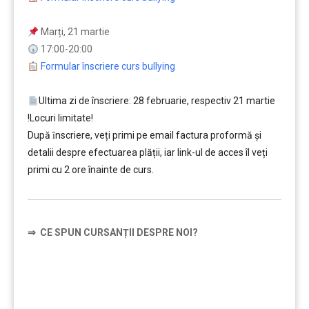
Marți, 21 martie
17:00-20:00
Formular înscriere curs bullying
Ultima zi de înscriere: 28 februarie, respectiv 21 martie
!Locuri limitate!
După ȋnscriere, veți primi pe email factura proformă și
detalii despre efectuarea plății, iar link-ul de acces îl veți
primi cu 2 ore înainte de curs.
⇒
CE SPUN CURSANȚII DESPRE NOI?
……….