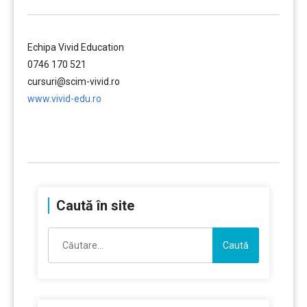
Echipa Vivid Education
0746 170 521
cursuri@scim-vivid.ro
www.vivid-edu.ro
……….
Caută în site
Caută
după: