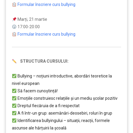
Formular înscriere curs bullying
Marți, 21 martie
17:00-20:00
Formular înscriere curs bullying
STRUCTURA CURSULUI:
Bullying – noțiuni introductive, abordări teoretice la
nivel european
Să facem cunoștință!
Emoțiile construiesc relațiile și un mediu școlar pozitiv
Dreptul fiecăruia de a fi respectat
A fi într-un grup: asemănări-deosebiri, roluri în grup
Identificarea bullyingului – situații, reacții, formele
ascunse ale hărțuirii la școală