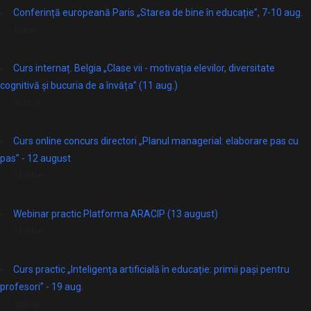
Conferință europeană Paris „Starea de bine în educație”, 7-10 aug.
Paris
Curs internaț. Belgia „Clase vii - motivația elevilor, diversitate
cognitivă și bucuria de a învăța” (11 aug.)
online
Curs online concurs directori „Planul managerial: elaborare pas cu
pas” - 12 august
Online
Webinar practic Platforma ARACIP (13 august)
Online
Curs practic „Inteligența artificială în educație: primii pași pentru
profesori” - 19 aug.
online