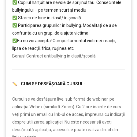
Copilul hărțuit are nevoie de sprijinul tău. Consecințele
bullyingului – pe termen scurt și mediu
Starea de bine în clasă/ în școală
Participarea grupurilor în bullying. Modalități de a se
confrunta cu un grup, de a ajuta victima
Eu nu voi accepta! Comportamentul victimei-reacții,
lipsa de reacții, frica, rușinea etc.
Bonus! Contract antibullying în clasă/școală
CUM SE DESFĂȘOARĂ CURSUL:
……..
Cursul se va desfășura live, sub formă de webinar, pe
aplicația Webex (similară Zoom). Cu 2 ore înainte de curs
veţi primi un email cu link-ul de acces, împreună cu indicații
despre utilizarea aplicației. Nu este necesar să aveți
descărcată aplicația, accesul se poate realiza direct din