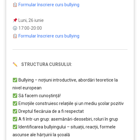
Formular înscriere curs bullying
Luni, 26 iunie
17:00-20:00
Formular înscriere curs bullying
STRUCTURA CURSULUI:
Bullying – noțiuni introductive, abordări teoretice la
nivel european
Să facem cunoștință!
Emoțiile construiesc relațiile și un mediu școlar pozitiv
Dreptul fiecăruia de a fi respectat
A fi într-un grup: asemănări-deosebiri, roluri în grup
Identificarea bullyingului – situații, reacții, formele
ascunse ale hărțuirii la școală