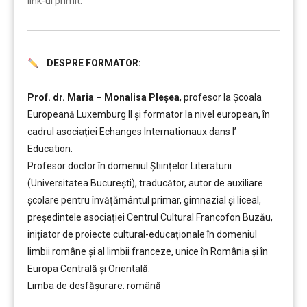
link-ul primit.
DESPRE FORMATOR:
……….
Prof. dr. Maria – Monalisa Pleșea
, profesor la Școala
Europeană Luxemburg II și formator la nivel european, în
cadrul asociației Echanges Internationaux dans l’
Education.
Profesor doctor în domeniul Științelor Literaturii
(Universitatea București), traducător, autor de auxiliare
școlare pentru învățământul primar, gimnazial și liceal,
președintele asociației Centrul Cultural Francofon Buzău,
inițiator de proiecte cultural-educaționale în domeniul
limbii române și al limbii franceze, unice în România și în
Europa Centrală și Orientală.
Limba de desfășurare: română