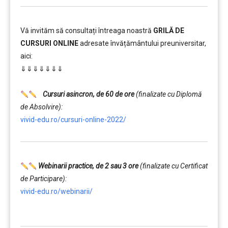
Vă invităm să consultați întreaga noastră
GRILĂ DE
CURSURI ONLINE
adresate învățământului preuniversitar,
aici:
⇓⇓⇓⇓⇓⇓⇓
……….
Cursuri asincron, de 60 de ore
(finalizate cu Diplomă
de Absolvire):
vivid-edu.ro/cursuri-online-2022/
Webinarii practice, de 2 sau 3 ore
(finalizate cu Certificat
de Participare):
vivid-edu.ro/webinarii/
……….