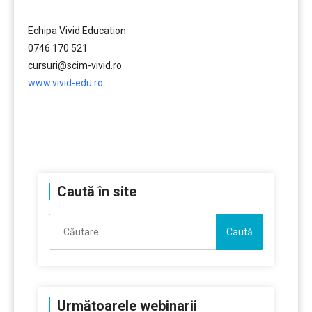
Echipa Vivid Education
0746 170 521
cursuri@scim-vivid.ro
www.vivid-edu.ro
……….
Caută în site
Caută
după:
Următoarele webinarii