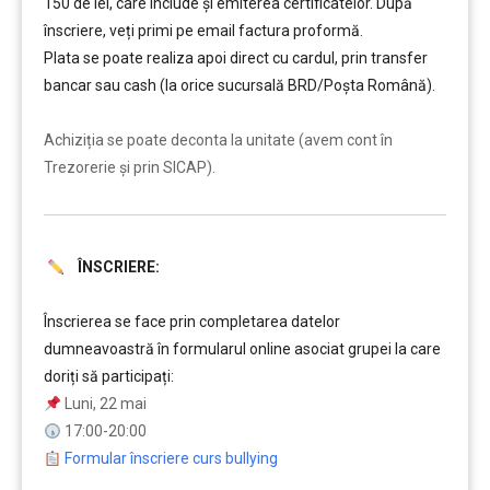
150 de lei, care include şi emiterea certificatelor. După
înscriere, veți primi pe email factura proformă.
Plata se poate realiza apoi direct cu cardul, prin transfer
bancar sau cash (la orice sucursală BRD/Poșta Română).
……….
Achiziția se poate deconta la unitate (avem cont în
Trezorerie și prin SICAP).
ÎNSCRIERE:
……….
Înscrierea se face prin completarea datelor
dumneavoastră în formularul online asociat grupei la care
doriți să participați:
Luni, 22 mai
17:00-20:00
Formular înscriere curs bullying