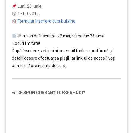
Luni, 26 iunie
17:00-20:00
Formular înscriere curs bullying
Ultima zi de înscriere: 22 mai, respectiv 26 iunie
!Locuri limitate!
După ȋnscriere, veți primi pe email factura proformă și
detalii despre efectuarea plății, iar link-ul de acces îl veți
primi cu 2 ore înainte de curs.
⇒
CE SPUN CURSANȚII DESPRE NOI?
……….