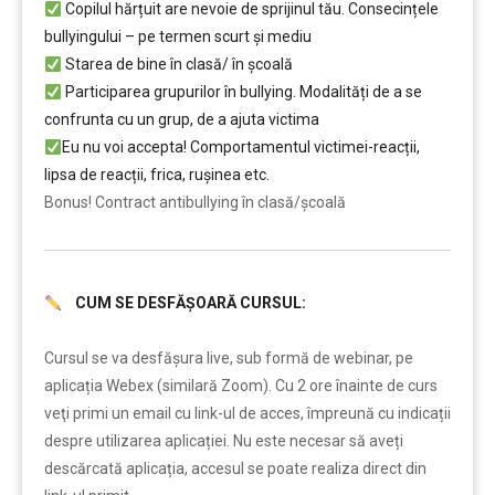
Copilul hărțuit are nevoie de sprijinul tău. Consecințele
bullyingului – pe termen scurt și mediu
Starea de bine în clasă/ în școală
Participarea grupurilor în bullying. Modalități de a se
confrunta cu un grup, de a ajuta victima
Eu nu voi accepta! Comportamentul victimei-reacții,
lipsa de reacții, frica, rușinea etc.
Bonus! Contract antibullying în clasă/școală
CUM SE DESFĂȘOARĂ CURSUL:
……..
Cursul se va desfășura live, sub formă de webinar, pe
aplicația Webex (similară Zoom). Cu 2 ore înainte de curs
veţi primi un email cu link-ul de acces, împreună cu indicații
despre utilizarea aplicației. Nu este necesar să aveți
descărcată aplicația, accesul se poate realiza direct din