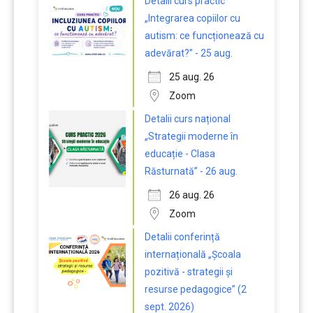
Detalii curs practic
„Integrarea copiilor cu
autism: ce funcționează cu
adevărat?” - 25 aug.
25 aug. 26
Zoom
Detalii curs național
„Strategii moderne în
educație - Clasa
Răsturnată” - 26 aug.
26 aug. 26
Zoom
Detalii conferință
internațională „Școala
pozitivă - strategii și
resurse pedagogice” (2
sept. 2026)