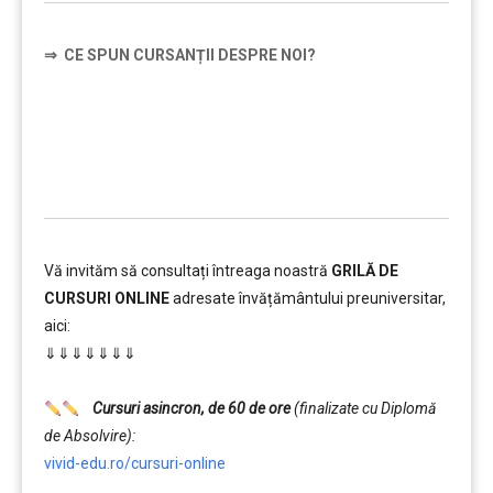
⇒
CE SPUN CURSANȚII DESPRE NOI?
……….
Vă invităm să consultați întreaga noastră
GRILĂ DE
CURSURI ONLINE
adresate învățământului preuniversitar,
aici:
⇓⇓⇓⇓⇓⇓⇓
……….
Cursuri asincron, de 60 de ore
(finalizate cu Diplomă
de Absolvire):
vivid-edu.ro/cursuri-online