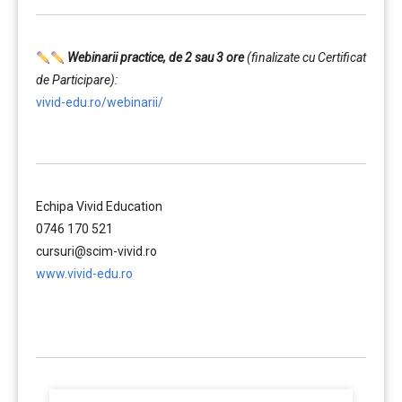
Webinarii practice, de 2 sau 3 ore
(finalizate cu Certificat
de Participare):
vivid-edu.ro/webinarii/
……….
Echipa Vivid Education
0746 170 521
cursuri@scim-vivid.ro
www.vivid-edu.ro
……….