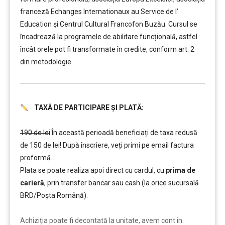
franceză Echanges Internationaux au Service de l’
Education și Centrul Cultural Francofon Buzău. Cursul se
încadrează la programele de abilitare funcțională, astfel
încât orele pot fi transformate în credite, conform art. 2
din metodologie.
TAXĂ DE PARTICIPARE ȘI PLATĂ:
……….
190 de lei
În această perioadă beneficiați de taxa redusă
de 150 de lei! După înscriere, veți primi pe email factura
proformă.
Plata se poate realiza apoi direct cu cardul, cu
prima de
carieră
, prin transfer bancar sau cash (la orice sucursală
BRD/Poșta Română).
……….
Achiziția poate fi decontată la unitate, avem cont în