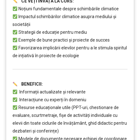
CE VEȚI ÎNVĂȚA LA CURS:
Noțiuni fundamentale despre schimbările climatice
Impactul schimbărilor climatice asupra mediului și
societății
Strategii de educație pentru mediu
Exemple de bune practici și proiecte de succes
Favorizarea implicării elevilor pentru a le stimula spiritul
de ințiativă în proiecte de ecologie
………..
BENEFICII:
Informații actualizate și relevante
Interacțiune cu experți în domeniu
Resurse educaționale utile (PPT-uri, chestionare de
evaluare, scurtmetraje, fișe de activități individuale cu
elevii din toate ciclurile de învățământ, ghid didactic pentru
dezbateri și conferințe)
Modele de documente necesare echipei de coordonare