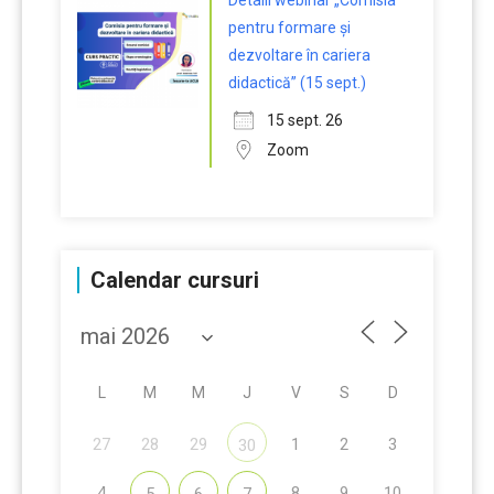
Detalii webinar „Comisia
pentru formare și
dezvoltare în cariera
didactică” (15 sept.)
15 sept. 26
Zoom
Calendar cursuri
L
M
M
J
V
S
D
27
28
29
1
2
3
30
4
8
9
10