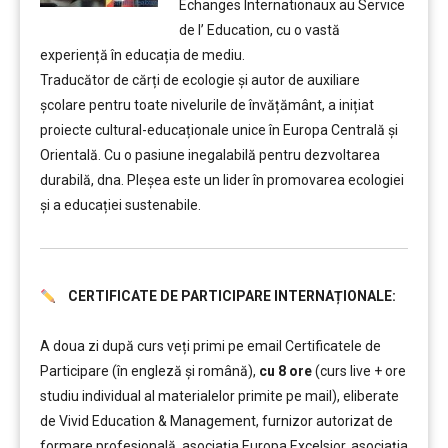
Echanges Internationaux au Service
de l’ Education, cu o vastă
experiență în educația de mediu.
Traducător de cărți de ecologie și autor de auxiliare
școlare pentru toate nivelurile de învățământ, a inițiat
proiecte cultural-educaționale unice în Europa Centrală și
Orientală. Cu o pasiune inegalabilă pentru dezvoltarea
durabilă, dna. Pleșea este un lider în promovarea ecologiei
și a educației sustenabile.
CERTIFICATE DE PARTICIPARE INTERNAȚIONALE:
……….
A doua zi după curs veți primi pe email Certificatele de
Participare (în engleză și română),
cu 8 ore
(curs live + ore
studiu individual al materialelor primite pe mail), eliberate
de Vivid Education & Management, furnizor autorizat de
formare profesională, asociația Europa Excelsior, asociația