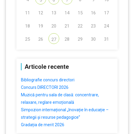
5
6
7
11
12
13
14
15
16
17
18
19
20
21
22
23
24
25
26
28
29
30
31
27
Articole recente
Bibliografie concurs directori
Concurs DIRECTORI 2026
Muzică pentru sala de clasă: concentrare,
relaxare, reglare emoțională
Simpozion internațional „Inovație în educație –
strategii și resurse pedagogice”
Gradația de merit 2026