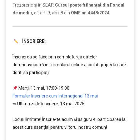
Trezorerie și în SEAP.
Cursul poate fi finanțat din Fondul
de mediu,
cf. art. 9, alin. 8 din
OME nr. 4448/2024
.
ÎNSCRIERE:
……….
Înscrierea se face prin completarea datelor
dumneavoastră în formularul online asociat grupei la care
doriți să participați:
…
Marți
, 13 mai, 17:00-19:00
Formular înscriere curs internațional 13 mai
⇒ Ultima zi de înscriere: 13 mai 2025
……..
Locuri limitate! Înscrie-te acum și asigură-ți participarea la
acest curs esențial pentru viitorul nostru comun!