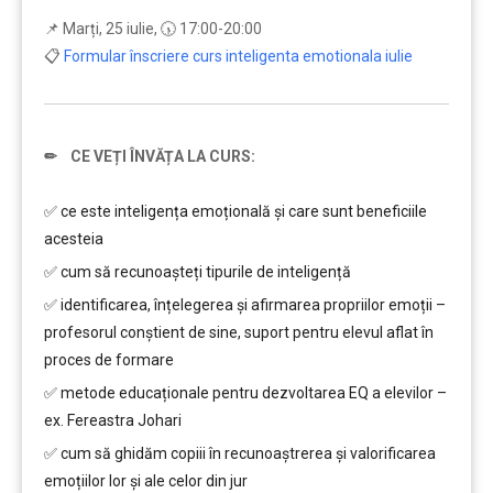
📌 Marți, 25 iulie, 🕠 17:00-20:00
📋
Formular înscriere curs inteligenta emotionala iulie
✏ CE VEȚI ÎNVĂȚA LA CURS:
…
✅ ce este inteligența emoțională și care sunt beneficiile
acesteia
✅ cum să recunoașteți tipurile de inteligență
✅ identificarea, înțelegerea și afirmarea propriilor emoții –
profesorul conștient de sine, suport pentru elevul aflat în
proces de formare
✅ metode educaționale pentru dezvoltarea EQ a elevilor –
ex. Fereastra Johari
✅ cum să ghidăm copiii în recunoaștrerea și valorificarea
emoțiilor lor și ale celor din jur