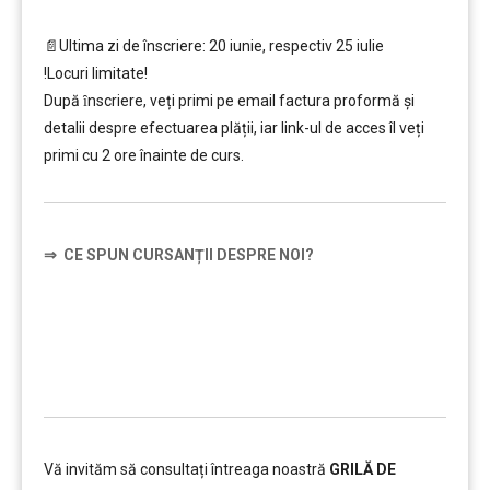
📄Ultima zi de înscriere: 20 iunie, respectiv 25 iulie
!Locuri limitate!
După ȋnscriere, veți primi pe email factura proformă și
detalii despre efectuarea plății, iar link-ul de acces îl veți
primi cu 2 ore înainte de curs.
⇒
CE SPUN CURSANȚII DESPRE NOI?
……….
Vă invităm să consultați întreaga noastră
GRILĂ DE