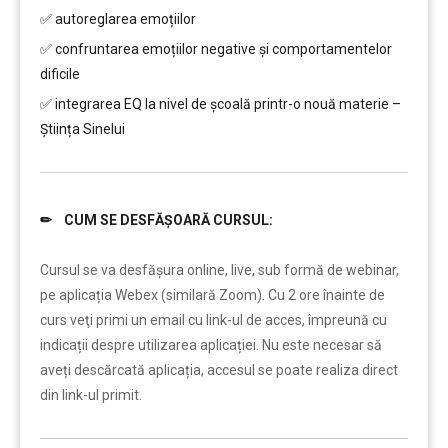
✅ autoreglarea emoțiilor
✅ confruntarea emoțiilor negative și comportamentelor
dificile
✅ integrarea EQ la nivel de școală printr-o nouă materie –
Știința Sinelui
✏ CUM SE DESFĂȘOARĂ CURSUL:
……..
Cursul se va desfășura online, live, sub formă de webinar,
pe aplicația Webex (similară Zoom). Cu 2 ore înainte de
curs veţi primi un email cu link-ul de acces, împreună cu
indicații despre utilizarea aplicației. Nu este necesar să
aveți descărcată aplicația, accesul se poate realiza direct
din link-ul primit.