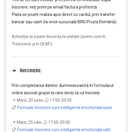
înscriere, veți primi pe email factura proformă.
Plata se poate realiza apoi direct cu cardul, prin transfer
bancar sau cash (la orice sucursală BRD/Poșta Română).
……….
Achiziția se poate deconta la unitate (avem cont în
Trezorerie și în SEAP).
✏ ÎNSCRIERE:
………
Prin completarea datelor dumneavoastră în formularul
online asociat grupei la care doriți să vă înscrieți:
📌 Marți, 20 iunie, 🕠 17:00-20:00
📋
Formular înscriere curs inteligenta emotionala iunie
📌 Marți, 25 iulie, 🕠 17:00-20:00
📋
Formular înscriere curs inteligenta emotionala iulie