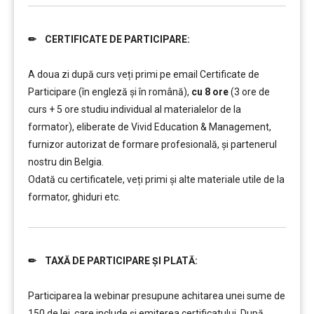
✏ CERTIFICATE DE PARTICIPARE:
……….
A doua zi după curs veți primi pe email Certificate de
Participare (în engleză și în română),
cu 8 ore
(3 ore de
curs + 5 ore studiu individual al materialelor de la
formator), eliberate de Vivid Education & Management,
furnizor autorizat de formare profesională, și partenerul
nostru din Belgia.
Odată cu certificatele, veți primi și alte materiale utile de la
formator, ghiduri etc.
✏ TAXĂ DE PARTICIPARE ȘI PLATĂ:
……….
Participarea la webinar presupune achitarea unei sume de
150 de lei, care include şi emiterea certificatului. După