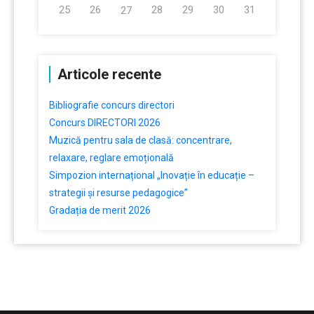
25
26
28
29
30
31
27
Articole recente
Bibliografie concurs directori
Concurs DIRECTORI 2026
Muzică pentru sala de clasă: concentrare,
relaxare, reglare emoțională
Simpozion internațional „Inovație în educație –
strategii și resurse pedagogice”
Gradația de merit 2026