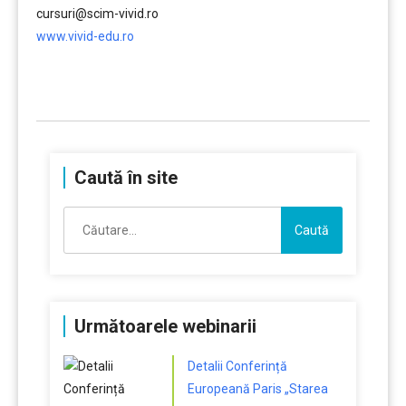
cursuri@scim-vivid.ro
www.vivid-edu.ro
……….
Caută în site
Caută
după:
Următoarele webinarii
Detalii Conferință
Europeană Paris „Starea