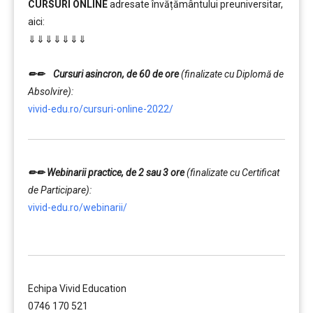
CURSURI ONLINE
adresate învățământului preuniversitar,
aici:
⇓⇓⇓⇓⇓⇓⇓
……….
✏✏
Cursuri asincron, de 60 de ore
(finalizate cu Diplomă de
Absolvire):
vivid-edu.ro/cursuri-online-2022/
✏✏
Webinarii practice, de 2 sau 3 ore
(finalizate cu Certificat
de Participare):
vivid-edu.ro/webinarii/
……….
Echipa Vivid Education
0746 170 521