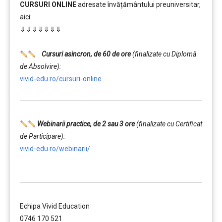
CURSURI ONLINE
adresate învățământului preuniversitar,
aici:
⇓⇓⇓⇓⇓⇓⇓
……….
Cursuri asincron, de 60 de ore
(finalizate cu Diplomă
de Absolvire):
vivid-edu.ro/cursuri-online
Webinarii practice, de 2 sau 3 ore
(finalizate cu Certificat
de Participare):
vivid-edu.ro/webinarii/
……….
Echipa Vivid Education
0746 170 521