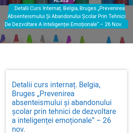
Acasă
Detalii Curs Internaț. Belgia, Bruges „Prevenirea
Absenteismului Și Abandonului Școlar Prin Tehnici
De Dezvoltare A Inteligenței Emoționale” – 26 Nov.
Detalii curs internaț. Belgia,
Bruges „Prevenirea
absenteismului și abandonului
școlar prin tehnici de dezvoltare
a inteligenței emoționale” – 26
nov.