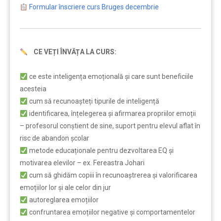
Formular înscriere curs Bruges decembrie
CE VEȚI ÎNVĂȚA LA CURS:
…
ce este inteligența emoțională și care sunt beneficiile
acesteia
cum să recunoașteți tipurile de inteligență
identificarea, înțelegerea și afirmarea propriilor emoții
– profesorul conștient de sine, suport pentru elevul aflat în
risc de abandon școlar
metode educaționale pentru dezvoltarea EQ și
motivarea elevilor – ex. Fereastra Johari
cum să ghidăm copiii în recunoaștrerea și valorificarea
emoțiilor lor și ale celor din jur
autoreglarea emoțiilor
confruntarea emoțiilor negative și comportamentelor