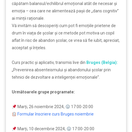
căpătam balansul/echilibrul emoțional atât de necesar și
emoția – cea care ne alimentează pașii de „dans cognitiv’’
ai minții raționale.
Vă invităm să descoperiți cum pot fi emoțiile prietene de
drum în viața de școlar și ce metode pot motiva un copil
aflat în risc de abandon școlar, ce vrea să fie iubit, apreciat,
acceptat și înțeles.
Curs practic şi aplicativ, transmis live din
Bruges (Belgia):
„Prevenirea absenteismului și abandonului școlar prin
tehnici de dezvoltare a inteligenței emoționale”.
Următoarele grupe programate:
Marți, 26 noiembrie 2024,
17:00-20:00
Formular înscriere curs Bruges noiembrie
Marți, 10 decembrie 2024,
17:00-20:00