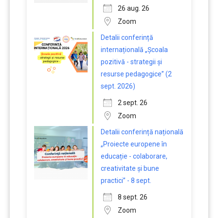
26 aug. 26
Zoom
Detalii conferință
internațională „Școala
pozitivă - strategii și
resurse pedagogice” (2
sept. 2026)
2 sept. 26
Zoom
Detalii conferință națională
„Proiecte europene în
educație - colaborare,
creativitate și bune
practici” - 8 sept.
8 sept. 26
Zoom