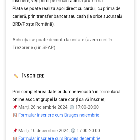
înscriere, veți primi pe email factura proformă.
Plata se poate realiza apoi direct cu cardul, cu prima de
carieră, prin transfer bancar sau cash (la orice sucursală
BRD/Poșta Română).
……….
Achiziția se poate deconta la unitate (avem cont în
Trezorerie și în SEAP).
ÎNSCRIERE:
………
Prin completarea datelor dumneavoastră în formularul
online asociat grupei la care doriți să vă înscrieți:
Marți, 26 noiembrie 2024,
17:00-20:00
Formular înscriere curs Bruges noiembrie
Marți, 10 decembrie 2024,
17:00-20:00
Formular înscriere curs Bruges decembrie