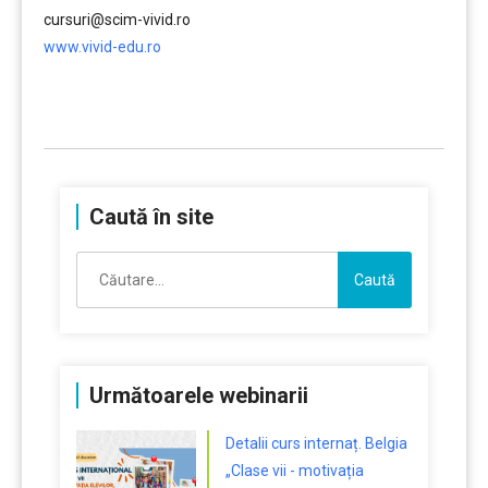
cursuri@scim-vivid.ro
www.vivid-edu.ro
……….
Caută în site
Caută
după:
Următoarele webinarii
Detalii curs internaț. Belgia
„Clase vii - motivația