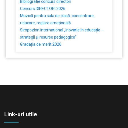
Bibliografie concurs directori
Concurs DIRECTORI 2026
Muzică pentru sala de clasă: concentrare,
relaxare, reglare emoțională
Simpozion internațional „Inovație în educație –
strategii și resurse pedagogice”
Gradația de merit 2026
Link-uri utile