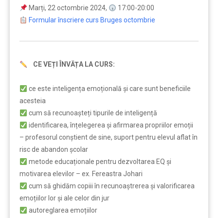
Marți, 22 octombrie 2024,
17:00-20:00
Formular înscriere curs Bruges octombrie
CE VEȚI ÎNVĂȚA LA CURS:
…
ce este inteligența emoțională și care sunt beneficiile
acesteia
cum să recunoașteți tipurile de inteligență
identificarea, înțelegerea și afirmarea propriilor emoții
– profesorul conștient de sine, suport pentru elevul aflat în
risc de abandon școlar
metode educaționale pentru dezvoltarea EQ și
motivarea elevilor – ex. Fereastra Johari
cum să ghidăm copiii în recunoaștrerea și valorificarea
emoțiilor lor și ale celor din jur
autoreglarea emoțiilor