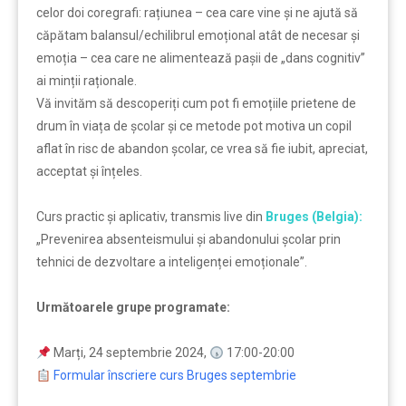
celor doi coregrafi: rațiunea – cea care vine și ne ajută să
căpătam balansul/echilibrul emoțional atât de necesar și
emoția – cea care ne alimentează pașii de „dans cognitiv’’
ai minții raționale.
Vă invităm să descoperiți cum pot fi emoțiile prietene de
drum în viața de școlar și ce metode pot motiva un copil
aflat în risc de abandon școlar, ce vrea să fie iubit, apreciat,
acceptat și înțeles.
Curs practic şi aplicativ, transmis live din
Bruges (Belgia):
„Prevenirea absenteismului și abandonului școlar prin
tehnici de dezvoltare a inteligenței emoționale”.
Următoarele grupe programate:
Marți, 24 septembrie 2024,
17:00-20:00
Formular înscriere curs Bruges septembrie