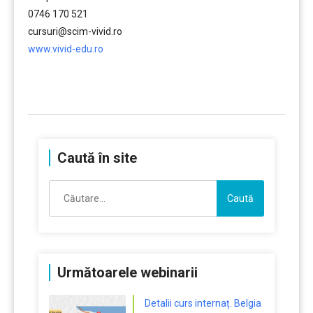
0746 170 521
cursuri@scim-vivid.ro
www.vivid-edu.ro
……….
Caută în site
Caută
după:
Următoarele webinarii
Detalii curs internaț. Belgia