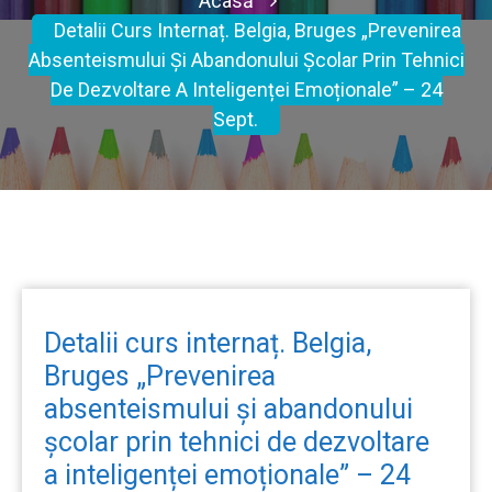
Acasă
Detalii Curs Internaț. Belgia, Bruges „Prevenirea
Absenteismului Și Abandonului Școlar Prin Tehnici
De Dezvoltare A Inteligenței Emoționale” – 24
Sept.
Detalii curs internaț. Belgia,
Bruges „Prevenirea
absenteismului și abandonului
școlar prin tehnici de dezvoltare
a inteligenței emoționale” – 24