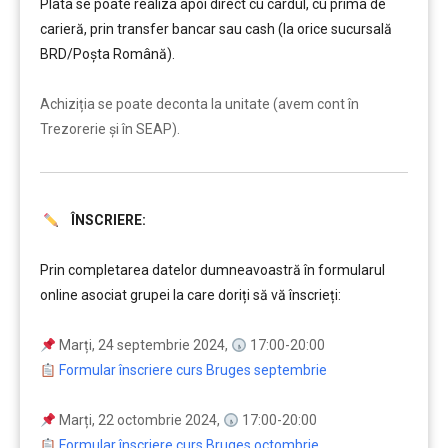
Plata se poate realiza apoi direct cu cardul, cu prima de
carieră, prin transfer bancar sau cash (la orice sucursală
BRD/Poșta Română).
……….
Achiziția se poate deconta la unitate (avem cont în
Trezorerie și în SEAP).
ÎNSCRIERE:
………
Prin completarea datelor dumneavoastră în formularul
online asociat grupei la care doriți să vă înscrieți:
…
Marți, 24 septembrie 2024,
17:00-20:00
Formular înscriere curs Bruges septembrie
Marți, 22 octombrie 2024,
17:00-20:00
Formular înscriere curs Bruges octombrie