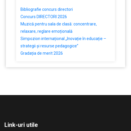
Bibliografie concurs directori
Concurs DIRECTORI 2026
Muzică pentru sala de clasă: concentrare,
relaxare, reglare emoțională
Simpozion internațional „Inovație în educație –
strategii și resurse pedagogice”
Gradația de merit 2026
Link-uri utile