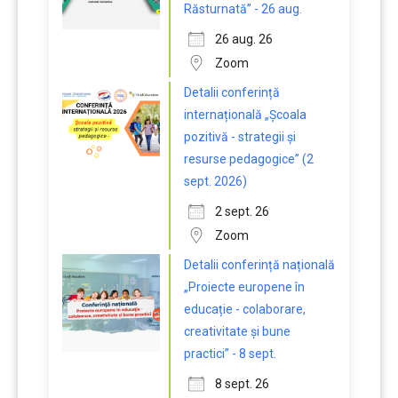
Răsturnată” - 26 aug.
26 aug. 26
Zoom
Detalii conferință
internațională „Școala
pozitivă - strategii și
resurse pedagogice” (2
sept. 2026)
2 sept. 26
Zoom
Detalii conferință națională
„Proiecte europene în
educație - colaborare,
creativitate și bune
practici” - 8 sept.
8 sept. 26