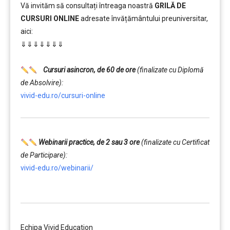
Vă invităm să consultați întreaga noastră
GRILĂ DE
CURSURI ONLINE
adresate învățământului preuniversitar,
aici:
⇓⇓⇓⇓⇓⇓⇓
……….
Cursuri asincron, de 60 de ore
(finalizate cu Diplomă
de Absolvire):
vivid-edu.ro/cursuri-online
Webinarii practice, de 2 sau 3 ore
(finalizate cu Certificat
de Participare):
vivid-edu.ro/webinarii/
……….
Echipa Vivid Education