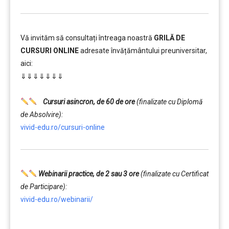
Vă invităm să consultați întreaga noastră
GRILĂ DE
CURSURI ONLINE
adresate învățământului preuniversitar,
aici:
⇓⇓⇓⇓⇓⇓⇓
……….
Cursuri asincron, de 60 de ore
(finalizate cu Diplomă
de Absolvire):
vivid-edu.ro/cursuri-online
Webinarii practice, de 2 sau 3 ore
(finalizate cu Certificat
de Participare):
vivid-edu.ro/webinarii/
……….