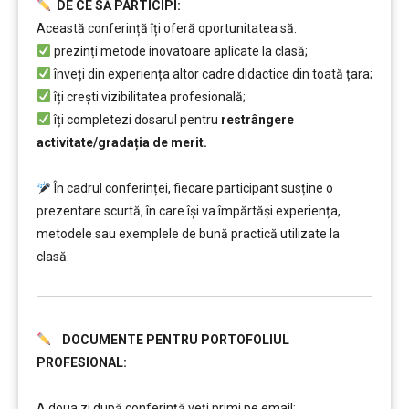
DE CE SĂ PARTICIPI:
Această conferință îți oferă oportunitatea să:
prezinți metode inovatoare aplicate la clasă;
înveți din experiența altor cadre didactice din toată țara;
îți crești vizibilitatea profesională;
îți completezi dosarul pentru
restrângere
activitate/gradația de merit.
……..
În cadrul conferinței, fiecare participant susține o
prezentare scurtă, în care își va împărtăși experiența,
metodele sau exemplele de bună practică utilizate la
clasă.
DOCUMENTE PENTRU PORTOFOLIUL
PROFESIONAL:
……….
A doua zi după conferință veți primi pe email: