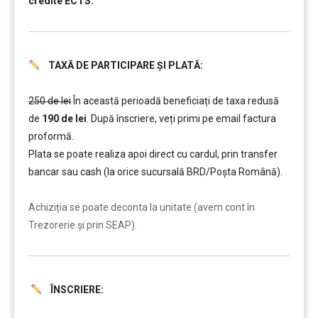
credite ECTS.
TAXĂ DE PARTICIPARE ȘI PLATĂ:
……….
250 de lei
În această perioadă beneficiați de taxa redusă
de
190 de lei
. După înscriere, veți primi pe email factura
proformă.
Plata se poate realiza apoi direct cu cardul, prin transfer
bancar sau cash (la orice sucursală BRD/Poșta Română).
……….
Achiziția se poate deconta la unitate (avem cont în
Trezorerie și prin SEAP).
ÎNSCRIERE:
……….