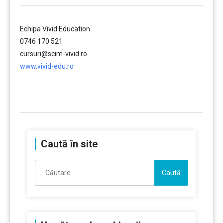
Echipa Vivid Education
0746 170 521
cursuri@scim-vivid.ro
www.vivid-edu.ro
……….
Caută în site
Caută
după: