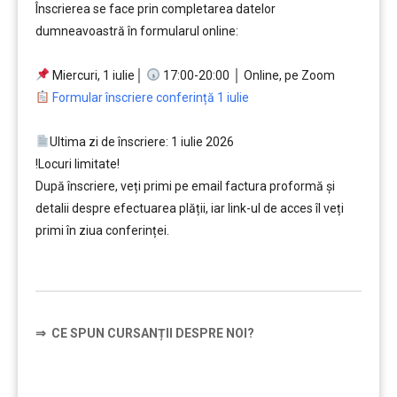
Înscrierea se face prin completarea datelor
dumneavoastră în formularul online:
…
Miercuri, 1 iulie│
17:00-20:00 │ Online, pe Zoom
Formular înscriere conferință 1 iulie
…….
Ultima zi de înscriere: 1 iulie 2026
!Locuri limitate!
După înscriere, veți primi pe email factura proformă și
detalii despre efectuarea plății, iar link-ul de acces îl veți
primi în ziua conferinței.
……..
⇒
CE SPUN CURSANȚII DESPRE NOI?
……….