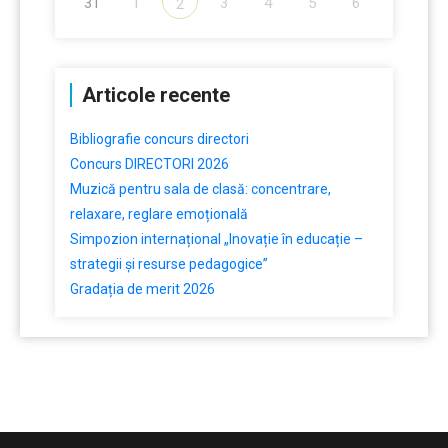
31
1
3
4
5
6
2
Articole recente
Bibliografie concurs directori
Concurs DIRECTORI 2026
Muzică pentru sala de clasă: concentrare,
relaxare, reglare emoțională
Simpozion internațional „Inovație în educație –
strategii și resurse pedagogice”
Gradația de merit 2026