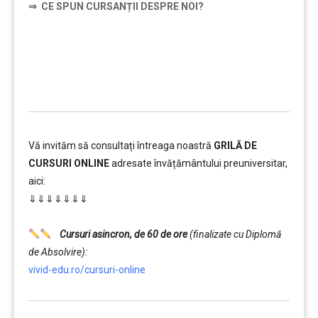
⇒
CE SPUN CURSANȚII DESPRE NOI?
……….
Vă invităm să consultați întreaga noastră
GRILĂ DE
CURSURI ONLINE
adresate învățământului preuniversitar,
aici:
⇓⇓⇓⇓⇓⇓⇓
……….
Cursuri asincron, de 60 de ore
(finalizate cu Diplomă
de Absolvire):
vivid-edu.ro/cursuri-online