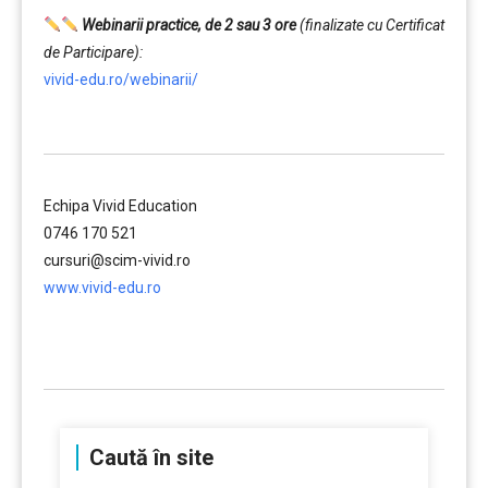
Webinarii practice, de 2 sau 3 ore
(finalizate cu Certificat
de Participare):
vivid-edu.ro/webinarii/
……….
Echipa Vivid Education
0746 170 521
cursuri@scim-vivid.ro
www.vivid-edu.ro
……….
Caută în site