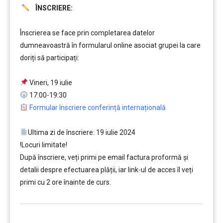
ÎNSCRIERE:
……….
Înscrierea se face prin completarea datelor
dumneavoastră în formularul online asociat grupei la care
doriți să participați:
…
Vineri, 19 iulie
17:00-19:30
Formular înscriere conferință internațională
…
Ultima zi de înscriere: 19 iulie 2024
!Locuri limitate!
După înscriere, veți primi pe email factura proformă și
detalii despre efectuarea plății, iar link-ul de acces îl veți
primi cu 2 ore înainte de curs.