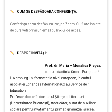
CUM SE DESFĂȘOARĂ CONFERINȚA:
……..
Conferința se va desfășura live, pe Zoom. Cu 2 ore înainte
de curs veţi primi un email cu link-ul de acces.
DESPRE INVITAȚI:
….
Prof. dr. Maria – Monalisa Pleșea
,
cadru didactic la Școala Europeană
Luxemburg II și formator la nivel european, în cadrul
asociației Echanges Internationaux au Service de l’
Education.
Profesor doctor în domeniul Științelor Literaturii
(Universitatea București), traducător, autor de auxiliare
școlare pentru învățământul primar, gimnazial și liceal,