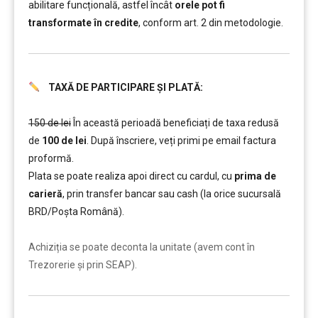
abilitare funcțională, astfel încât
orele pot fi
transformate în credite
, conform art. 2 din metodologie.
TAXĂ DE PARTICIPARE ȘI PLATĂ:
……….
150 de lei
În această perioadă beneficiați de taxa redusă
de
100 de lei
. După înscriere, veți primi pe email factura
proformă.
Plata se poate realiza apoi direct cu cardul, cu
prima de
carieră
, prin transfer bancar sau cash (la orice sucursală
BRD/Poșta Română).
……….
Achiziția se poate deconta la unitate (avem cont în
Trezorerie și prin SEAP).