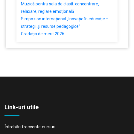
Muzică pentru sala de clasă: concentrare,
relaxare, reglare emoțională
Simpozion internațional „Inovație în educație –
strategii și resurse pedagogice”
Gradația de merit 2026
Link-uri utile
Întrebări frecvente cursuri