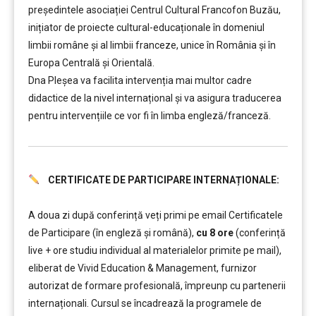
președintele asociației Centrul Cultural Francofon Buzău,
inițiator de proiecte cultural-educaționale în domeniul
limbii române și al limbii franceze, unice în România și în
Europa Centrală și Orientală.
Dna Pleșea va facilita intervenția mai multor cadre
didactice de la nivel internațional și va asigura traducerea
pentru intervențiile ce vor fi în limba engleză/franceză.
CERTIFICATE DE PARTICIPARE INTERNAȚIONALE:
……….
A doua zi după conferință veți primi pe email Certificatele
de Participare (în engleză și română),
cu 8 ore
(conferință
live + ore studiu individual al materialelor primite pe mail),
eliberat de Vivid Education & Management, furnizor
autorizat de formare profesională, împreunp cu partenerii
internaționali. Cursul se încadrează la programele de