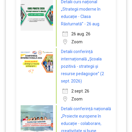
Detalii curs național
„Strategii moderne în
educație - Clasa
Răsturnată” - 26 aug.
26 aug. 26
Zoom
Detalii conferință
internațională „Școala
pozitivă - strategii și
resurse pedagogice” (2
sept. 2026)
2 sept. 26
Zoom
Detalii conferință națională
„Proiecte europene în
educație - colaborare,
creativitate și bune