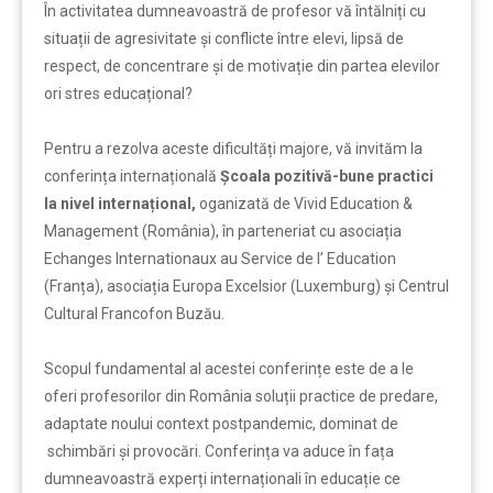
În activitatea dumneavoastră de profesor vă întălniți cu
situații de agresivitate și conflicte între elevi, lipsă de
respect, de concentrare și de motivație din partea elevilor
ori stres educațional?
Pentru a rezolva aceste dificultăți majore, vă invităm la
conferința internațională
Școala pozitivă-bune practici
la nivel internațional,
oganizată de Vivid Education &
Management (România), în parteneriat cu asociația
Echanges Internationaux au Service de l’ Education
(Franța), asociația Europa Excelsior (Luxemburg) și Centrul
Cultural Francofon Buzău.
Scopul fundamental al acestei conferințe este de a le
oferi profesorilor din România soluții practice de predare,
adaptate noului context postpandemic, dominat de
schimbări și provocări. Conferința va aduce în fața
dumneavoastră experți internaționali în educație ce