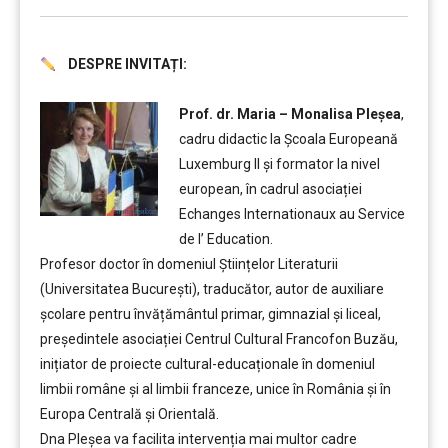
DESPRE INVITAȚI:
….
Prof. dr. Maria – Monalisa Pleșea
,
cadru didactic la Școala Europeană
Luxemburg II și formator la nivel
european, în cadrul asociației
Echanges Internationaux au Service
de l’ Education.
Profesor doctor în domeniul Științelor Literaturii
(Universitatea București), traducător, autor de auxiliare
școlare pentru învățământul primar, gimnazial și liceal,
președintele asociației Centrul Cultural Francofon Buzău,
inițiator de proiecte cultural-educaționale în domeniul
limbii române și al limbii franceze, unice în România și în
Europa Centrală și Orientală.
Dna Pleșea va facilita intervenția mai multor cadre