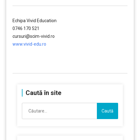
Echipa Vivid Education
0746 170 521
cursuri@scim-vivid.ro
www.vivid-edu.ro
……….
Caută în site
Caută
după: