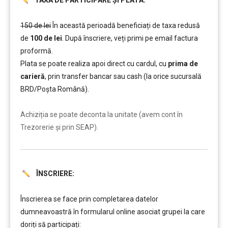
TAXĂ DE PARTICIPARE ȘI PLATĂ:
……….
150 de lei
În această perioadă beneficiați de taxa redusă
de
100 de lei
. După înscriere, veți primi pe email factura
proformă.
Plata se poate realiza apoi direct cu cardul, cu
prima de
carieră
, prin transfer bancar sau cash (la orice sucursală
BRD/Poșta Română).
……….
Achiziția se poate deconta la unitate (avem cont în
Trezorerie și prin SEAP).
ÎNSCRIERE:
……….
Înscrierea se face prin completarea datelor
dumneavoastră în formularul online asociat grupei la care
doriți să participați: