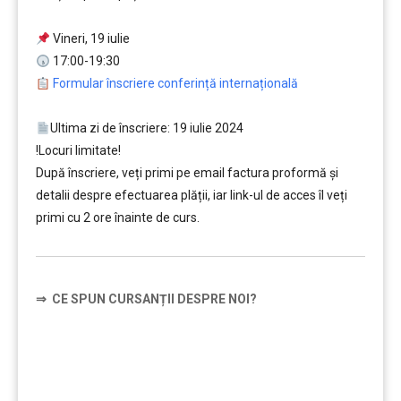
…
Vineri, 19 iulie
17:00-19:30
Formular înscriere conferință internațională
…
Ultima zi de înscriere: 19 iulie 2024
!Locuri limitate!
După înscriere, veți primi pe email factura proformă și
detalii despre efectuarea plății, iar link-ul de acces îl veți
primi cu 2 ore înainte de curs.
⇒
CE SPUN CURSANȚII DESPRE NOI?
……….