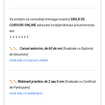
Vă invităm să consultați întreaga noastră
GRILĂ DE
CURSURI ONLINE
adresate învățământului preuniversitar,
aici:
⇓⇓⇓⇓⇓⇓⇓
……….
Cursuri asincron, de 60 de ore
(finalizate cu Diplomă
de Absolvire):
vivid-edu.ro/cursuri-online
Webinarii practice, de 2 sau 3 ore
(finalizate cu Certificat
de Participare):
vivid-edu.ro/webinarii/
……….