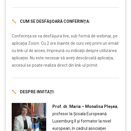
CUM SE DESFĂȘOARĂ CONFERINȚA:
……..
Conferința se va desfășura live, sub formă de webinar, pe
aplicația Zoom. Cu 2 ore înainte de curs veţi primi un email
cu link-ul de acces, împreună cu indicații despre utilizarea
aplicației. Nu este necesar să aveți descărcată aplicația,
accesul se poate realiza direct din link-ul primit.
DESPRE INVITAȚI:
….
Prof. dr. Maria – Monalisa Pleșea
,
profesor la Școala Europeană
Luxemburg II și formator la nivel
european, în cadrul asociației