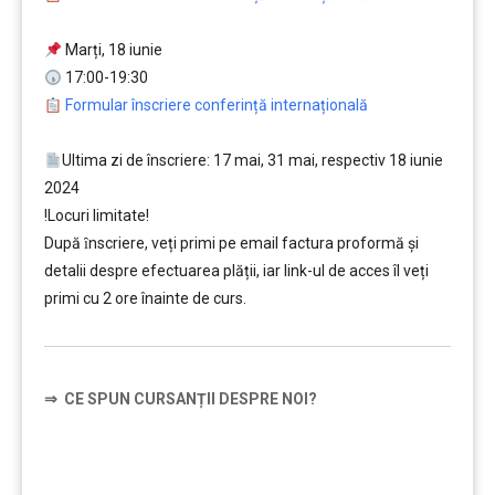
….
Marți, 18 iunie
17:00-19:30
Formular înscriere conferință internațională
…
Ultima zi de înscriere: 17 mai, 31 mai, respectiv 18 iunie
2024
!Locuri limitate!
După ȋnscriere, veți primi pe email factura proformă și
detalii despre efectuarea plății, iar link-ul de acces îl veți
primi cu 2 ore înainte de curs.
⇒
CE SPUN CURSANȚII DESPRE NOI?
……….