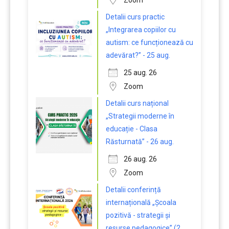
Zoom
Detalii curs practic
„Integrarea copiilor cu
autism: ce funcționează cu
adevărat?” - 25 aug.
25 aug. 26
Zoom
Detalii curs național
„Strategii moderne în
educație - Clasa
Răsturnată” - 26 aug.
26 aug. 26
Zoom
Detalii conferință
internațională „Școala
pozitivă - strategii și
resurse pedagogice” (2