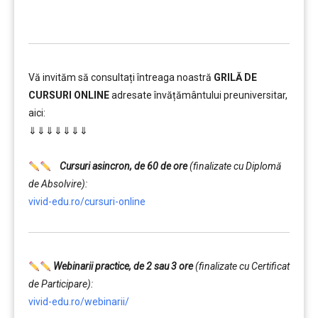
Vă invităm să consultați întreaga noastră
GRILĂ DE
CURSURI ONLINE
adresate învățământului preuniversitar,
aici:
⇓⇓⇓⇓⇓⇓⇓
……….
Cursuri asincron, de 60 de ore
(finalizate cu Diplomă
de Absolvire):
vivid-edu.ro/cursuri-online
Webinarii practice, de 2 sau 3 ore
(finalizate cu Certificat
de Participare):
vivid-edu.ro/webinarii/