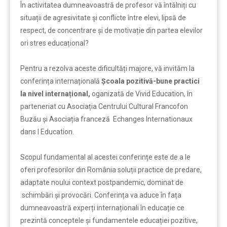
În activitatea dumneavoastră de profesor vă întălniți cu
situații de agresivitate și conflicte între elevi, lipsă de
respect, de concentrare și de motivație din partea elevilor
ori stres educațional?
Pentru a rezolva aceste dificultăți majore, vă invităm la
conferința internațională
Școala pozitivă-bune practici
la nivel internațional,
oganizată de Vivid Education, în
parteneriat cu Asociația Centrului Cultural Francofon
Buzău și Asociația franceză Echanges Internationaux
dans l Education.
Scopul fundamental al acestei conferințe este de a le
oferi profesorilor din România soluții practice de predare,
adaptate noului context postpandemic, dominat de
schimbări și provocări. Conferința va aduce în fața
dumneavoastră experți internaționali în educație ce
prezintă conceptele și fundamentele educației pozitive,