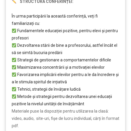
STRUCTURA CONFERINȚEI:
În urma participării la această conferință, veți fi
familiarizați cu:
Fundamentele educației pozitive, pentru elevi și pentru
profesori
Dezvoltarea stării de bine a profesorului, astfel încât el
să se simtă bucuria predării
Strategii de gestionare a comportamentelor dificile
Maximizarea concentrării și a motivației elevilor
Favorizarea implicării elevilor pentru a le da încredere și
a le stimula spiritul de ințiativă
Tehnici, strategii de învățare ludică
Metode și strategii pentru dezvoltarea unei educații
pozitive la nivelul unității de învățământ
Materiale puse la dispoziție pentru utilizarea la clasă:
video, audio, site-uri, fișe de lucru individual, cărți în format
pdf.