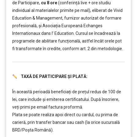
de Participare,
cu 8 ore
(conferință live + ore studiu
individual al materialelor primite pe mail), eliberat de Vivid
Education & Management, furnizor autorizat de formare
profesională, și Asociația Europeană Echanges
Internationaux dans l’ Education. Cursul se încadrează la
programele de abilitare funcțională, astfel încât orele pot
fi transformate în credite, conform art. 2 din metodologie.
TAXĂ DE PARTICIPARE ȘI PLATĂ:
……….
În această perioadă beneficiați de prețul redus de 100 de
lei, care include şi emiterea certificatului. După înscriere,
veți primi pe email factura proformă.
Plata se poate realiza apoi direct cu cardul, cu prima de
carieră, prin transfer bancar sau cash (la orice sucursală
BRD/Poșta Română).