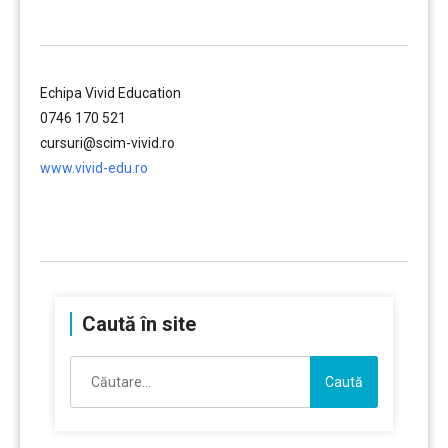
……….
Echipa Vivid Education
0746 170 521
cursuri@scim-vivid.ro
www.vivid-edu.ro
……….
Caută în site
Caută
după: