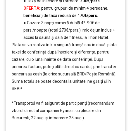
∎ Taxă de înscriere și formare:
200€/pers.
OFERTĂ:
pentru grupuri de minim 4 persoane,
beneficiați de taxa redusă de
170€/pers.
∎ Cazare 3 nopți cameră dublă 4*: 90€ de
pers./noapte (total 270€/pers.), mic dejun inclus +
acces la saună și sală de fitness, la Thon Hotel.
Plata se va realiza într-o singură tranșă sau în două: plata
taxei de conferință după înscriere și diferența, pentru
cazare, cu o lună înainte de data conferinței. După
primirea facturii, puteți plăti direct cu cardul, prin transfer
bancar sau cash (la orice sucursală BRD/Poșta Română).
Suma totală se poate deconta la unitate, ne găsiți și în
SEAP.
*Transportul va fi asigurat de participanți (recomandăm
zborul direct al companiei Ryanair, cu plecare din
București, 22 aug. și întoarcere 25 aug.).