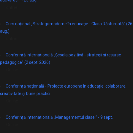
adevărat?” - 25 aug.
online
Curs național „Strategii moderne în educație - Clasa Răsturnată” (26
aug.)
online
Conferință internațională „Școala pozitivă - strategii și resurse
pedagogice” (2 sept. 2026)
Online
Conferința națională - Proiecte europene în educație: colaborare,
creativitate și bune practici
Online
Conferință internațională „Managementul clasei” - 9 sept.
Online