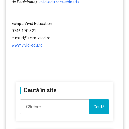
de Participare):
vivid-edu.ro/webinarii/
……….
Echipa Vivid Education
0746 170 521
cursuri@scim-vivid.ro
www.vivid-edu.ro
……….
Caută în site
Caută
după: