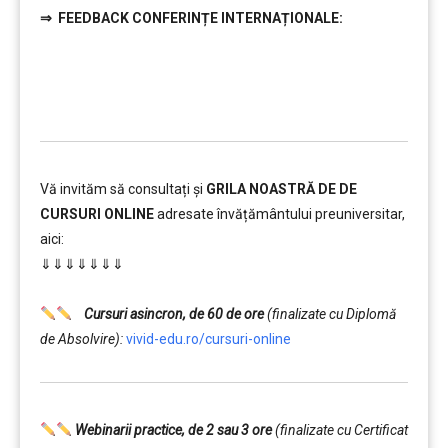
⇒
FEEDBACK CONFERINȚE INTERNAȚIONALE:
……….
Vă invităm să consultați și
GRILA NOASTRĂ DE DE
CURSURI ONLINE
adresate învățământului preuniversitar,
aici:
⇓⇓⇓⇓⇓⇓⇓
……….
Cursuri asincron, de 60 de ore
(finalizate cu Diplomă
de Absolvire):
vivid-edu.ro/cursuri-online
Webinarii practice, de 2 sau 3 ore
(finalizate cu Certificat