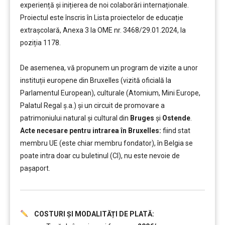
experiență și inițierea de noi colaborări internaționale.
Proiectul este înscris în Lista proiectelor de educație
extrașcolară, Anexa 3 la OME nr. 3468/29.01.2024, la
poziția 1178.
De asemenea, vă propunem un program de vizite a unor
instituții europene din Bruxelles (vizită oficială la
Parlamentul European), culturale (Atomium, Mini Europe,
Palatul Regal ș.a.) și un circuit de promovare a
patrimoniului natural și cultural din
Bruges
și
Ostende
.
Acte necesare pentru intrarea în Bruxelles:
fiind stat
membru UE (este chiar membru fondator), în Belgia se
poate intra doar cu buletinul (CI), nu este nevoie de
pașaport.
COSTURI ȘI MODALITĂȚI DE PLATĂ:
..