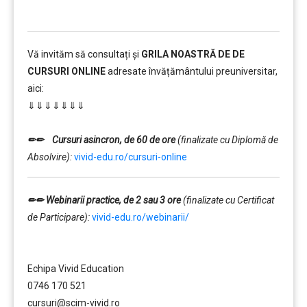
Vă invităm să consultați și
GRILA NOASTRĂ DE DE
CURSURI ONLINE
adresate învățământului preuniversitar,
aici:
⇓⇓⇓⇓⇓⇓⇓
……….
✏✏
Cursuri asincron, de 60 de ore
(finalizate cu Diplomă de
Absolvire):
vivid-edu.ro/cursuri-online
✏✏
Webinarii practice, de 2 sau 3 ore
(finalizate cu Certificat
de Participare):
vivid-edu.ro/webinarii/
……….
Echipa Vivid Education
0746 170 521
cursuri@scim-vivid.ro