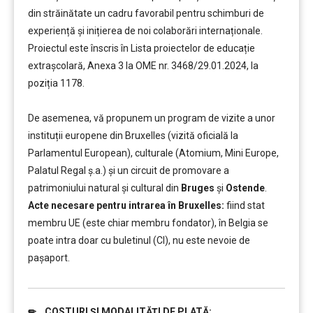
din străinătate un cadru favorabil pentru schimburi de
experiență și inițierea de noi colaborări internaționale.
Proiectul este înscris în Lista proiectelor de educație
extrașcolară, Anexa 3 la OME nr. 3468/29.01.2024, la
poziția 1178.
De asemenea, vă propunem un program de vizite a unor
instituții europene din Bruxelles (vizită oficială la
Parlamentul European), culturale (Atomium, Mini Europe,
Palatul Regal ș.a.) și un circuit de promovare a
patrimoniului natural și cultural din
Bruges
și
Ostende
.
Acte necesare pentru intrarea în Bruxelles:
fiind stat
membru UE (este chiar membru fondator), în Belgia se
poate intra doar cu buletinul (CI), nu este nevoie de
pașaport.
✏ COSTURI ȘI MODALITĂȚI DE PLATĂ:
..