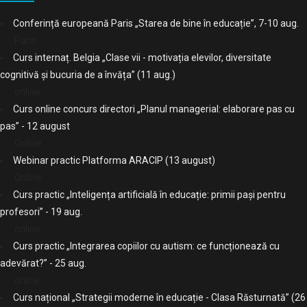
Conferință europeană Paris „Starea de bine în educație”, 7-10 aug.
Paris
Curs internaț. Belgia „Clase vii - motivația elevilor, diversitate
cognitivă și bucuria de a învăța” (11 aug.)
online
Curs online concurs directori „Planul managerial: elaborare pas cu
pas” - 12 august
Online
Webinar practic Platforma ARACIP (13 august)
Online
Curs practic „Inteligența artificială în educație: primii pași pentru
profesori” - 19 aug.
online
Curs practic „Integrarea copiilor cu autism: ce funcționează cu
adevărat?” - 25 aug.
online
Curs național „Strategii moderne în educație - Clasa Răsturnată” (26