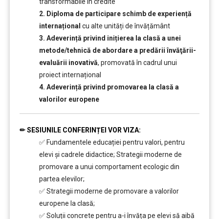
transformabile în credite
2. Diploma de participare schimb de experiență
internațional
cu alte unități de învățământ
3. Adeverință privind inițierea la clasă a unei
metode/tehnică de abordare a predării învăţării-
evaluării inovativă
, promovată în cadrul unui
proiect internațional
4. Adeverință privind promovarea la clasă a
valorilor europene
✏
SESIUNILE CONFERINȚEI VOR VIZA:
✅ Fundamentele educației pentru valori, pentru
elevi și cadrele didactice; Strategii moderne de
promovare a unui comportament ecologic din
partea elevilor;
✅ Strategii moderne de promovare a valorilor
europene la clasă;
✅ Soluții concrete pentru a-i învăța pe elevi să aibă