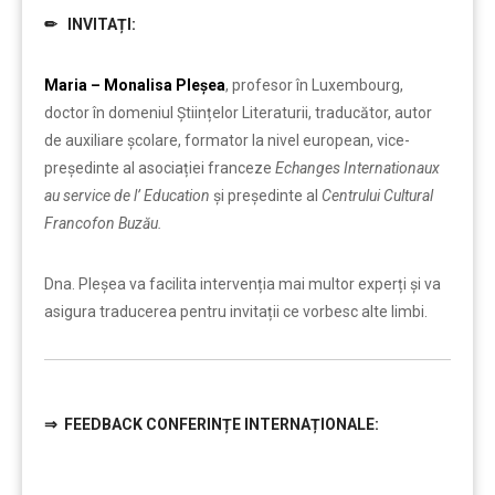
✏ INVITAȚI:
……….
Maria – Monalisa Pleșea
, profesor în Luxembourg,
doctor în domeniul Științelor Literaturii, traducător, autor
de auxiliare școlare, formator la nivel european, vice-
președinte al asociației franceze
Echanges Internationaux
au service de l’ Education
și președinte al
Centrului Cultural
Francofon Buzău.
Dna. Pleșea va facilita intervenția mai multor experți și va
asigura traducerea pentru invitații ce vorbesc alte limbi.
⇒
FEEDBACK CONFERINȚE INTERNAȚIONALE:
……….