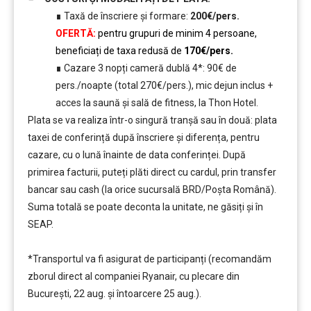
∎ Taxă de înscriere și formare:
200€/pers.
OFERTĂ:
pentru grupuri de minim 4 persoane,
beneficiați de taxa redusă de
170€/pers.
∎ Cazare 3 nopți cameră dublă 4*: 90€ de
pers./noapte (total 270€/pers.), mic dejun inclus +
acces la saună și sală de fitness, la Thon Hotel.
Plata se va realiza într-o singură tranșă sau în două: plata
taxei de conferință după înscriere și diferența, pentru
cazare, cu o lună înainte de data conferinței. După
primirea facturii, puteți plăti direct cu cardul, prin transfer
bancar sau cash (la orice sucursală BRD/Poșta Română).
Suma totală se poate deconta la unitate, ne găsiți și în
SEAP.
*Transportul va fi asigurat de participanți (recomandăm
zborul direct al companiei Ryanair, cu plecare din
București, 22 aug. și întoarcere 25 aug.).