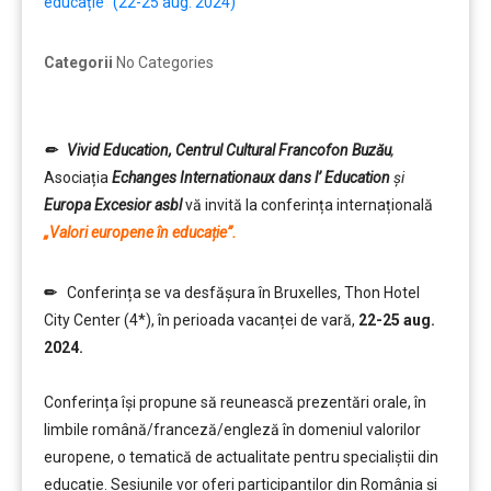
educație” (22-25 aug. 2024)
Categorii
No Categories
✏ Vivid Education, Centrul Cultural Francofon Buzău
,
Asociația
Echanges Internationaux dans l’ Education
și
Europa Excesior asbl
vă invită la conferința internațională
„Valori europene în educație”.
✏
Conferința se va desfășura în Bruxelles, Thon Hotel
City Center (4*), în perioada vacanței de vară,
22-25 aug.
2024.
Conferința își propune să reunească prezentări orale, în
limbile română/franceză/engleză în domeniul valorilor
europene, o tematică de actualitate pentru specialiștii din
educație. Sesiunile vor oferi participanților din România și