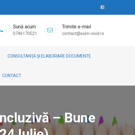
Sună acum
Trimite e-mail
0746170521
contact@scim-vivid.ro
CONSULTANŢĂ ȘI ELABORARE DOCUMENTE
CONTACT
Incluzivă – Bune
24 Iulie)