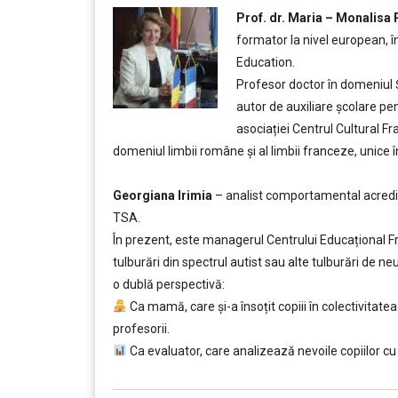
Prof. dr. Maria – Monalisa 
formator la nivel european, î
Education.
Profesor doctor în domeniul Șt
autor de auxiliare școlare pe
asociației Centrul Cultural Fr
domeniul limbii române și al limbii franceze, unice 
….
Georgiana Irimia
– analist comportamental acredi
TSA.
În prezent, este managerul Centrului Educațional Fr
tulburări din spectrul autist sau alte tulburări de ne
o dublă perspectivă:
Ca mamă, care și-a însoțit copiii în colectivitatea
profesorii.
Ca evaluator, care analizează nevoile copiilor cu T