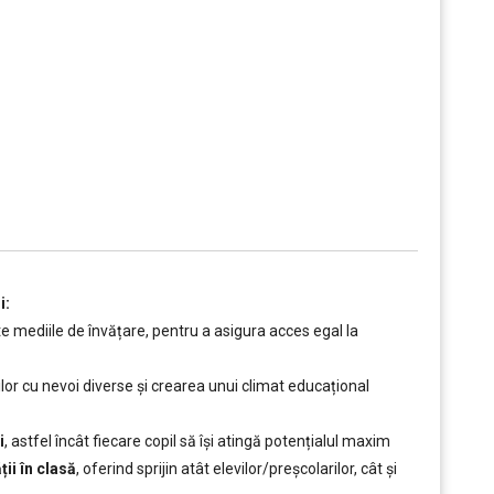
i:
ate mediile de învățare, pentru a asigura acces egal la
ilor cu nevoi diverse și crearea unui climat educațional
i
, astfel încât fiecare copil să își atingă potențialul maxim
ii în clasă
, oferind sprijin atât elevilor/preșcolarilor, cât și