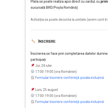
Plata se poate realiza apoi direct cu cardul, cu
prim
sucursală BRD/Poșta Română).
……….
Achiziția se poate deconta la unitate (avem cont în 
ÎNSCRIERE:
……….
Înscrierea se face prin completarea datelor dumneav
participați:
Joi, 24 iulie
17:00-19:00 (ora României)
Formular înscriere conferință școala incluzivă
Luni, 25 august
17:00-19:00 (ora României)
Formular înscriere conferință școala incluzivă