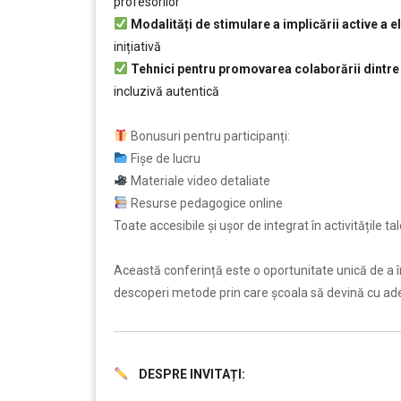
profesorilor
Modalități de stimulare a implicării active a e
inițiativă
Tehnici pentru promovarea colaborării dintre pr
incluzivă autentică
……………..
Bonusuri pentru participanți:
Fișe de lucru
Materiale video detaliate
Resurse pedagogice online
Toate accesibile și ușor de integrat în activitățile tal
Această conferință este o oportunitate unică de a î
descoperi metode prin care școala să devină cu adev
DESPRE INVITAȚI:
….