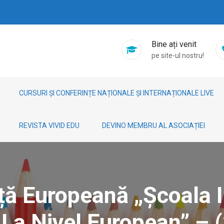
Bine ați venit
pe site-ul nostru!
CURSURI ȘI CONFERINȚE NAȚIONALE ȘI INTERNAȚIONALE LIVE
REVISTA VIVID EDU
DEVINO MEMBRU AL ASOCIAȚIEI
nță Europeană „Școala 
 La Nivel European” – (