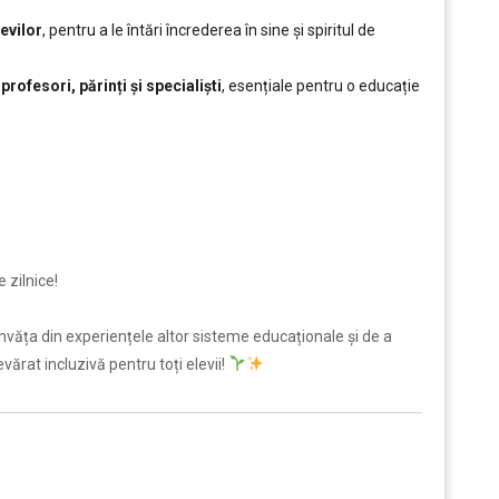
levilor
, pentru a le întări încrederea în sine și spiritul de
ofesori, părinți și specialiști
, esențiale pentru o educație
e zilnice!
nvăța din experiențele altor sisteme educaționale și de a
ărat incluzivă pentru toți elevii!