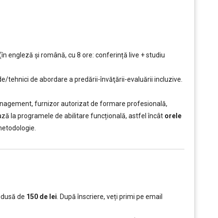
în engleză și română, cu 8 ore: conferință live + studiu
e/tehnici de abordare a predării-învăţării-evaluării incluzive.
Management, furnizor autorizat de formare profesională,
ză la programele de abilitare funcțională, astfel încât
orele
metodologie.
redusă de
150 de lei
. După înscriere, veți primi pe email