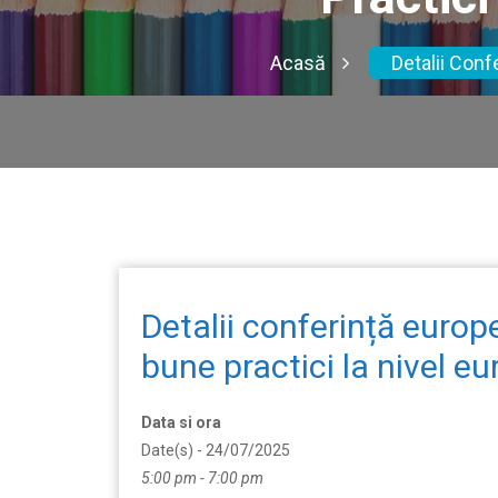
Acasă
Detalii Conf
Detalii conferință europ
bune practici la nivel eu
Data si ora
Date(s) - 24/07/2025
5:00 pm - 7:00 pm