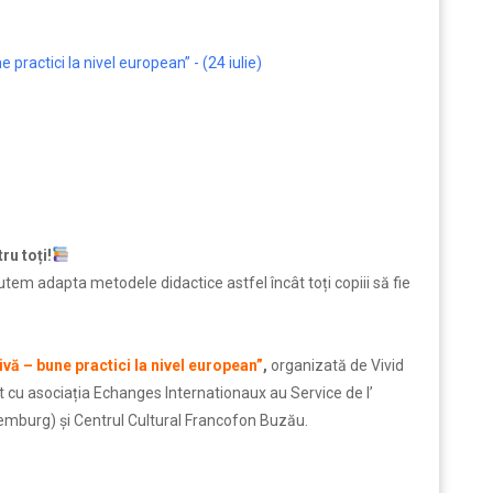
 practici la nivel european” - (24 iulie)
ru toți!
tem adapta metodele didactice astfel încât toți copiii să fie
ivă – bune practici la nivel european”
,
organizată de Vivid
cu asociația Echanges Internationaux au Service de l’
xemburg) și Centrul Cultural Francofon Buzău.