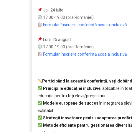
Joi, 24 iulie
17:00-19:00 (ora României)
Formular înscriere conferință școala incluzivă
Luni, 25 august
17:00-19:00 (ora României)
Formular înscriere conferință școala incluzivă
Participând la această conferință, veți dobând
Principiile educației incluzive
, aplicabile în to
educație pentru toți elevii/preșcolarii
Modele europene de succes
în integrarea elev
echitabil
Strategii inovatoare pentru adaptarea predări
Metode eficiente pentru gestionarea diversităț