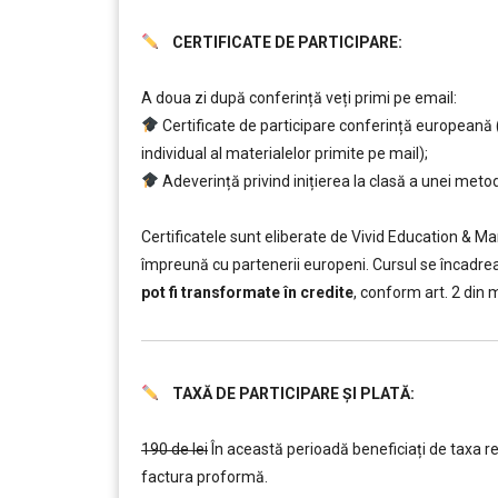
CERTIFICATE DE PARTICIPARE:
……….
A doua zi după conferință veți primi pe email:
Certificate de participare conferință europeană (
individual al materialelor primite pe mail);
Adeverință privind inițierea la clasă a unei metod
…….
Certificatele sunt eliberate de Vivid Education & 
împreună cu partenerii europeni. Cursul se încadrea
pot fi transformate în credite
, conform art. 2 din 
TAXĂ DE PARTICIPARE ȘI PLATĂ:
……….
190 de lei
În această perioadă beneficiați de taxa 
factura proformă.