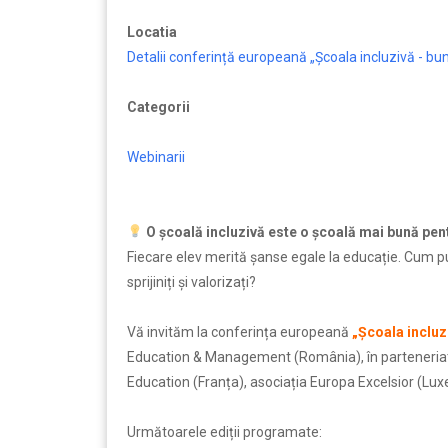
Locatia
Detalii conferință europeană „Școala incluzivă - bune
Categorii
Webinarii
O școală incluzivă este o școală mai bună pent
Fiecare elev merită șanse egale la educație. Cum pu
sprijiniți și valorizați?
Vă invităm la conferința europeană
„Școala incluz
Education & Management (România), în parteneriat 
Education (Franța), asociația Europa Excelsior (Lu
Următoarele ediții programate:
.