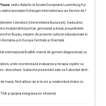
Pleșea
, cadru didactic la Școala Europeană Luxemburg II și
n cadrul asociației Echanges Internationaux au Service de l’
iințelor Literaturii (Universitatea București), traducător,
ntru învățământul primar, gimnazial și liceal, președintele
ancofon Buzău, inițiator de proiecte cultural-educaționale în
în România și în Europa Centrală și Orientală.
tat internațional BcaBA, mamă de gemeni diagnosticați cu
ățiorii, unde coordonează evaluarea și terapia copiilor cu
uro- dezvoltare. Subiectul prezentării sale va fi abordat dintr-
 de masă, fiind alături de ei la ore și colaborând strâns cu
SA și sprijină integrarea lor eficientă.