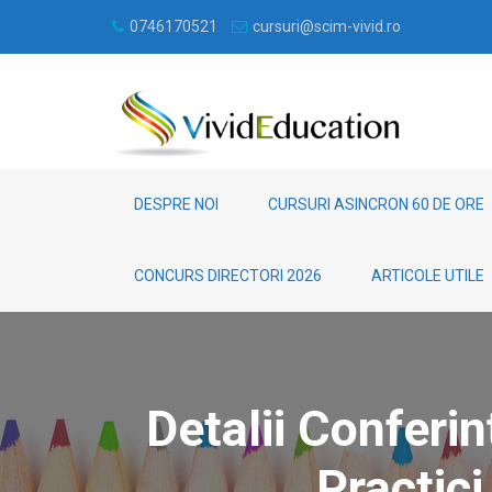
0746170521
cursuri@scim-vivid.ro
DESPRE NOI
CURSURI ASINCRON 60 DE ORE
CONCURS DIRECTORI 2026
ARTICOLE UTILE
Detalii Conferi
Practici