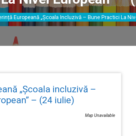
erință Europeană „Școala Incluzivă – Bune Practici La Nive
eană „Școala incluzivă –
ropean” – (24 iulie)
Map Unavailable