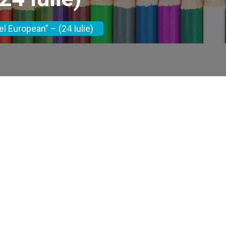
l European” – (24 Iulie)