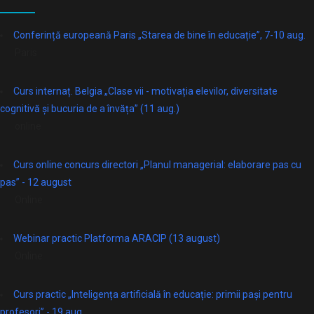
Conferință europeană Paris „Starea de bine în educație”, 7-10 aug.
Paris
Curs internaț. Belgia „Clase vii - motivația elevilor, diversitate
cognitivă și bucuria de a învăța” (11 aug.)
online
Curs online concurs directori „Planul managerial: elaborare pas cu
pas” - 12 august
Online
Webinar practic Platforma ARACIP (13 august)
Online
Curs practic „Inteligența artificială în educație: primii pași pentru
profesori” - 19 aug.