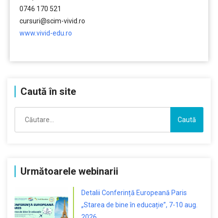
0746 170 521
cursuri@scim-vivid.ro
www.vivid-edu.ro
……….
Caută în site
Caută
după:
Următoarele webinarii
Detalii Conferință Europeană Paris
„Starea de bine în educație”, 7-10 aug.
2026