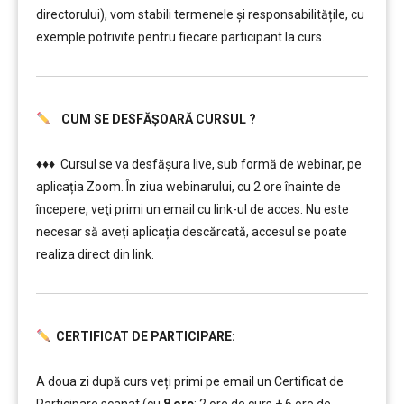
directorului), vom stabili termenele și responsabilitățile, cu
exemple potrivite pentru fiecare participant la curs.
CUM SE DESFĂȘOARĂ CURSUL ?
………..
♦♦♦ Cursul se va desfășura live, sub formă de webinar, pe
aplicația Zoom. În ziua webinarului, cu 2 ore înainte de
începere, veţi primi un email cu link-ul de acces. Nu este
necesar să aveți aplicația descărcată, accesul se poate
realiza direct din link.
CERTIFICAT DE PARTICIPARE:
………..
A doua zi după curs veți primi pe email un Certificat de