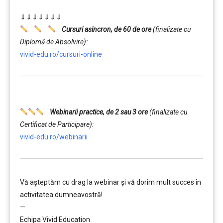
……….
⇓⇓⇓⇓⇓⇓⇓
Cursuri asincron, de 60 de ore
(finalizate cu
Diplomă de Absolvire):
vivid-edu.ro/cursuri-online
…….
Webinarii practice, de 2 sau 3 ore
(finalizate cu
Certificat de Participare):
vivid-edu.ro/webinarii
Vă aşteptăm cu drag la webinar şi vă dorim mult succes în
activitatea dumneavostră!
—
Echipa Vivid Education