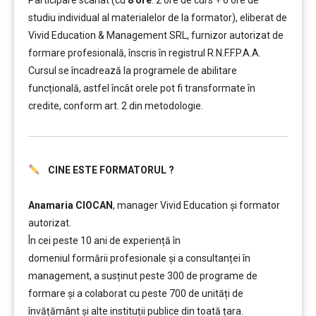
Participare scanat (cu
8 ore
: 2 ore de curs + 6 ore de
studiu individual al materialelor de la formator), eliberat de
Vivid Education & Management SRL, furnizor autorizat de
formare profesională, înscris în registrul R.N.F.F.P.A.A.
Cursul se încadrează la programele de abilitare
funcțională, astfel încât orele pot fi transformate în
credite, conform art. 2 din metodologie.
CINE ESTE FORMATORUL ?
………..
Anamaria CIOCAN
, manager Vivid Education și formator
autorizat.
În cei peste 10 ani de experiență în
domeniul formării profesionale și a consultanței în
management, a susținut peste 300 de programe de
formare și a colaborat cu peste 700 de unități de
învățământ şi alte instituții publice din toată țara.