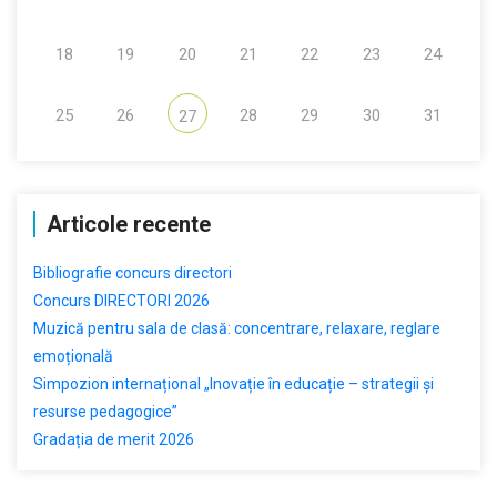
18
19
20
21
22
23
24
25
26
28
29
30
31
27
Articole recente
Bibliografie concurs directori
Concurs DIRECTORI 2026
Muzică pentru sala de clasă: concentrare, relaxare, reglare
emoțională
Simpozion internațional „Inovație în educație – strategii și
resurse pedagogice”
Gradația de merit 2026