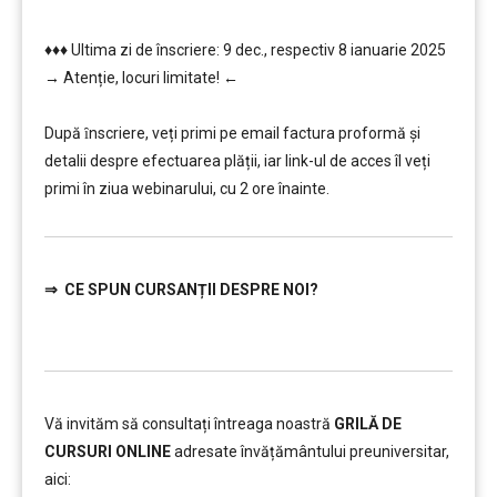
♦♦♦ Ultima zi de înscriere: 9 dec., respectiv 8 ianuarie 2025
→ Atenție, lo
curi limitate! ←
………..
După ȋnscriere, veți primi pe email factura proformă și
detalii despre efectuarea plății, iar link-ul de acces îl veți
primi în ziua webinarului, cu 2 ore înainte.
⇒
CE SPUN CURSANȚII DESPRE NOI?
Vă invităm să consultați întreaga noastră
GRILĂ DE
CURSURI ONLINE
adresate învățământului preuniversitar,
aici: