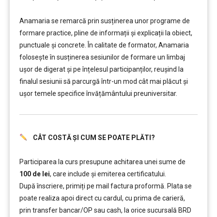
………
Anamaria se remarcă prin susținerea unor programe de
formare practice, pline de informații și explicații la obiect,
punctuale și concrete. În calitate de formator, Anamaria
folosește în susținerea sesiunilor de formare un limbaj
ușor de digerat și pe înțelesul participanților, reușind la
finalul sesiunii să parcurgă într-un mod cât mai plăcut și
ușor temele specifice învățământului preuniversitar.
CÂT COSTĂ ȘI CUM SE POATE PLĂTI?
………..
Participarea la curs presupune achitarea unei sume de
100 de lei
, care include şi emiterea certificatului.
După înscriere, primiți pe mail factura proformă. Plata se
poate realiza apoi direct cu cardul, cu prima de carieră,
prin transfer bancar/OP sau cash, la orice sucursală BRD