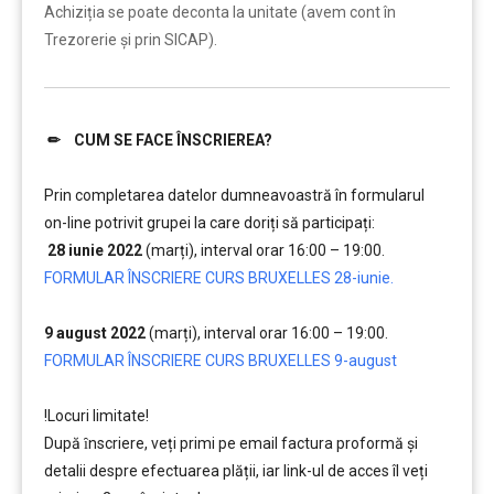
Achiziția se poate deconta la unitate (avem cont în
Trezorerie și prin SICAP).
✏ CUM SE FACE ÎNSCRIEREA?
……….
Prin completarea datelor dumneavoastră în formularul
on-line potrivit grupei la care doriți să participați:
28 iunie 2022
(marți), interval orar 16:00 – 19:00.
FORMULAR ÎNSCRIERE CURS BRUXELLES 28-iunie.
….
9 august 2022
(marți), interval orar 16:00 – 19:00.
FORMULAR ÎNSCRIERE CURS BRUXELLES 9-august
……….
!Locuri limitate!
După ȋnscriere, veți primi pe email factura proformă și
detalii despre efectuarea plății, iar link-ul de acces îl veți