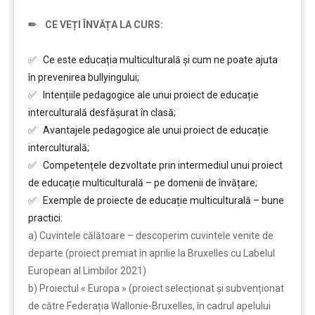
✏ CE VEȚI ÎNVĂȚA LA CURS:
……….
✅ Ce este educația multiculturală și cum ne poate ajuta
în prevenirea bullyingului;
✅ Intențiile pedagogice ale unui proiect de educație
interculturală desfășurat în clasă;
✅ Avantajele pedagogice ale unui proiect de educație
interculturală;
✅ Competențele dezvoltate prin intermediul unui proiect
de educație multiculturală – pe domenii de învățare;
✅ Exemple de proiecte de educație multiculturală – bune
practici:
a) Cuvintele călătoare – descoperim cuvintele venite de
departe (proiect premiat în aprilie la Bruxelles cu Labelul
European al Limbilor 2021)
b) Proiectul « Europa » (proiect selecționat și subvenționat
de către Federația Wallonie-Bruxelles, în cadrul apelului