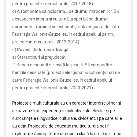
pentru proiecte interculturale, 2017-2018)
c) A fost odată ca niciodată… pe drumul mirodeniilor. Să
descoperim istoria și cultura Europei luând drumul
mirodeniilor (proiect selecționat și subvenționat de către
Federația Wallonie-Bruxelles, în cadrul apelului pentru
proiecte interculturale, 2013-2014)
d) Povești din lumea întreagă
e) Stereotipuri și prejudecăți
f) Banda desenată se invită la școală. Să comparăm
benzile desenate (proiect selecționat și subvenționat de
către Federația Wallonie-Bruxelles, în cadrul apelului
pentru proiecte interculturale, 2020-2021)
……….
Proiectele multiculturale au un caracter interdisciplinar și
se bazează pe experiențele colective ale elevilor și pe
cunoștințele (lingvistice, culturale, civice etc.) pe care ei le
au deja. Proiectele de educatie multiculturală pot fi
exploatate / completate ulterior în clasă la orele de limba