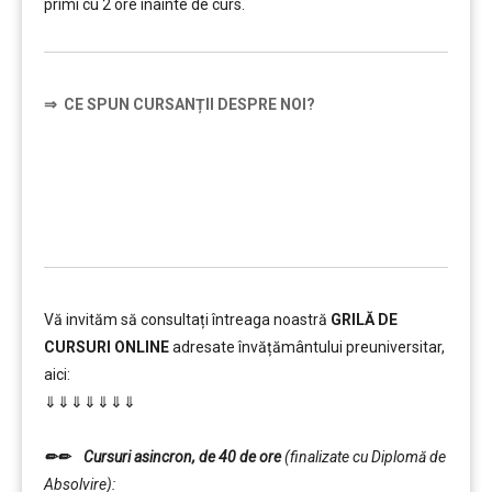
primi cu 2 ore înainte de curs.
⇒
CE SPUN CURSANȚII DESPRE NOI?
……….
Vă invităm să consultați întreaga noastră
GRILĂ DE
CURSURI ONLINE
adresate învățământului preuniversitar,
aici:
⇓⇓⇓⇓⇓⇓⇓
……….
✏✏
Cursuri asincron, de 40 de ore
(finalizate cu Diplomă de
Absolvire):