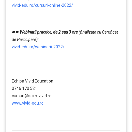
vivid-edu.ro/cursuri-online-2022/
✏✏
Webinarii practice, de 2 sau 3 ore
(finalizate cu Certificat
de Participare):
vivid-edu.ro/webinarii-2022/
……….
Echipa Vivid Education
0746 170 521
cursuri@scim-vivid.ro
www.vivid-edu.ro
……….