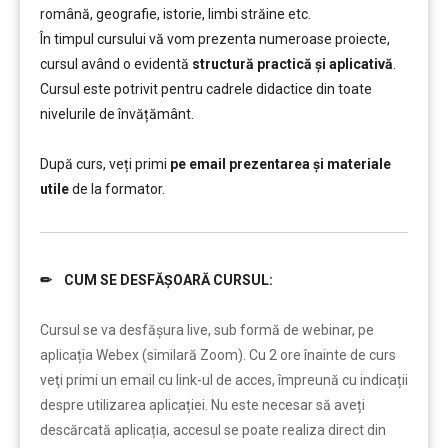
română, geografie, istorie, limbi străine etc.
În timpul cursului vă vom prezenta numeroase proiecte,
cursul având o evidentă
structură practică și aplicativă
.
Cursul este potrivit pentru cadrele didactice din toate
nivelurile de învățământ.
………..
După curs, veți primi
pe email prezentarea și materiale
utile
de la formator.
✏ CUM SE DESFĂȘOARĂ CURSUL:
……..
Cursul se va desfășura live, sub formă de webinar, pe
aplicația Webex (similară Zoom). Cu 2 ore înainte de curs
veţi primi un email cu link-ul de acces, împreună cu indicații
despre utilizarea aplicației. Nu este necesar să aveți
descărcată aplicația, accesul se poate realiza direct din