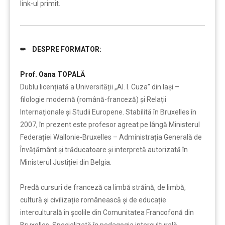
link-ul primit.
✏ DESPRE FORMATOR:
……….
Prof. Oana TOPALĂ
Dublu licențiată a Universității „Al. I. Cuza” din Iași –
filologie modernă (română-franceză) și Relații
Internaționale și Studii Europene. Stabilită în Bruxelles în
2007, în prezent este profesor agreat pe lângă Ministerul
Federației Wallonie-Bruxelles – Administrația Generală de
Învățământ și trăducatoare și interpretă autorizată în
Ministerul Justiției din Belgia.
Predă cursuri de franceză ca limbă străină, de limbă,
cultură și civilizație românească și de educație
interculturală în școlile din Comunitatea Francofonă din