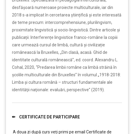
Bruxelles. Specializată în pedagogia interculturală,
desfășoară numeroase proiecte multiculturale, iar din
2018 s-a implicat în cercetarea științifică și este interesată
de teme precum: intercomprehensiune, plurilingvism,
proximitate lingvistică și socio-lingvistică. Dintre articole și
publicații: Interferențe lingvistice franco-române la copiii
care urmează cursul de limbă, cultură și civilizație
românească la Bruxelles, „Din clasă, acasă. Ghid de
identitate culturală românească”, ed. coord. Alexandru L.
Cohal, 2020, “Predarea limbii române ca limbă străină în
școlile multiculturale din Bruxelles” în volumul „1918-2018:
Limba şi cultura română – structuri fundamentale ale
identităţii naţionale: evaluări, perspective” (2019).
✏ CERTIFICATE DE PARTICIPARE
……….
A doua zi după curs veți primi pe email Certificate de