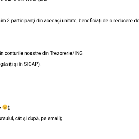
im 3 participanţi din aceeaşi unitate, beneficiaţi de o reducere d
ȋn conturile noastre din Trezorerie/ING.
ăsiți și în SICAP).
te
);
ursului, cât şi după, pe email);