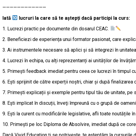
————————————
Iată
lucruri la care să te aştepți dacă participi la curs:
1. Lucrezi practic pe documente din dosarul CEAC.
2. Beneficiezi de experiența unui formator pasionat, care explică
3. Ai instrumentele necesare să aplici şi să integrezi în unita
4. Lucrezi în echipa, cu alți reprezentanți ai unităților de învăț
5. Primeşti feedback imediat pentru ceea ce lucrezi în timpul cu
6. Eşti sprijinit de către experții noştri, chiar şi după finalizare
7. Primeşti explicații şi exemple pentru tipul tău de unitate, pe s
8. Eşti implicat în discuții, înveţi împreună cu o grupă de oame
9. Eşti la curent cu modificările legislative, afli toate noutățile 
10. Primeşti pe loc Diploma de Absolvire, imediat după ce core
Dacă Vivid Education ţi se potrivește, te aşteptăm la cursurile 