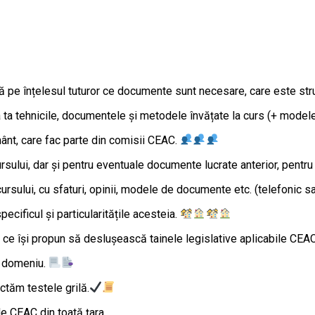
 pe înțelesul tuturor ce documente sunt necesare, care este struct
tea ta tehnicile, documentele şi metodele învățate la curs (+ mod
ământ, care fac parte din comisii CEAC.
rsului, dar şi pentru eventuale documente lucrate anterior, pentru
a cursului, cu sfaturi, opinii, modele de documente etc. (telefonic s
pecificul şi particularitățile acesteia.
ni ce îşi propun să desluşească tainele legislative aplicabile CEAC
în domeniu.
ctăm testele grilă.
de CEAC din toată ţara.