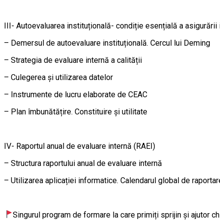
III- Autoevaluarea instituțională- condiție esențială a asigurării i
– Demersul de autoevaluare instituțională. Cercul lui Deming
– Strategia de evaluare internă a calității
– Culegerea și utilizarea datelor
– Instrumente de lucru elaborate de CEAC
– Plan îmbunătățire. Constituire și utilitate
IV- Raportul anual de evaluare internă (RAEI)
– Structura raportului anual de evaluare internă
– Utilizarea aplicației informatice. Calendarul global de raportar
Singurul program de formare la care primiți sprijin şi ajutor chi