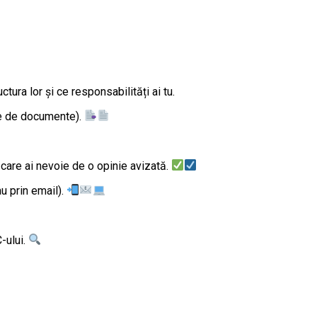
ura lor şi ce responsabilități ai tu.
ele de documente).
 care ai nevoie de o opinie avizată.
au prin email).
-ului.