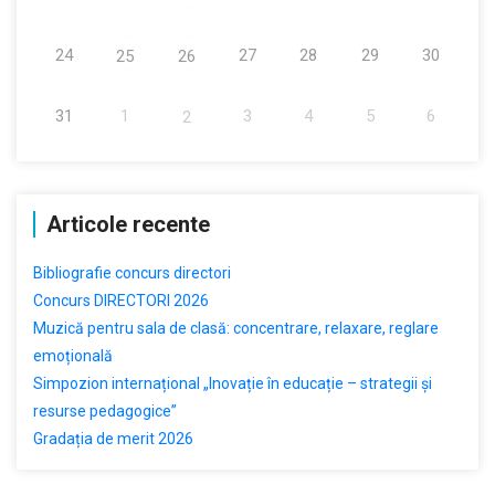
24
27
28
29
30
25
26
31
1
3
4
5
6
2
Articole recente
Bibliografie concurs directori
Concurs DIRECTORI 2026
Muzică pentru sala de clasă: concentrare, relaxare, reglare
emoțională
Simpozion internațional „Inovație în educație – strategii și
resurse pedagogice”
Gradația de merit 2026