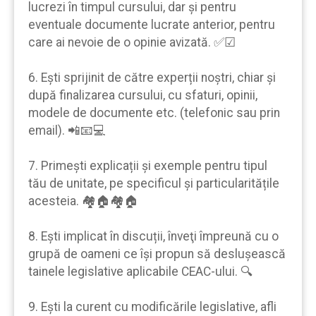
lucrezi în timpul cursului, dar şi pentru
eventuale documente lucrate anterior, pentru
care ai nevoie de o opinie avizată. ✅☑
6. Eşti sprijinit de către experții noştri, chiar şi
după finalizarea cursului, cu sfaturi, opinii,
modele de documente etc. (telefonic sau prin
email). 📲📧💻
7. Primeşti explicații şi exemple pentru tipul
tău de unitate, pe specificul şi particularitățile
acesteia. 🏘🏠🏘🏠
8. Eşti implicat în discuții, înveţi împreună cu o
grupă de oameni ce îşi propun să desluşească
tainele legislative aplicabile CEAC-ului. 🔍
9. Eşti la curent cu modificările legislative, afli