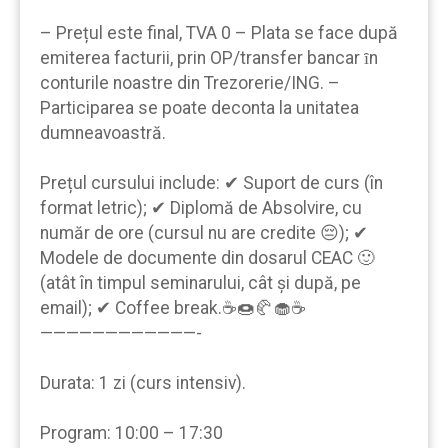
– Prețul este final, TVA 0 – Plata se face după
emiterea facturii, prin OP/transfer bancar ȋn
conturile noastre din Trezorerie/ING. –
Participarea se poate deconta la unitatea
dumneavoastră.
Prețul cursului include: ✔ Suport de curs (în
format letric); ✔ Diplomă de Absolvire, cu
număr de ore (cursul nu are credite 😔); ✔
Modele de documente din dosarul CEAC 🙂
(atât în timpul seminarului, cât şi după, pe
email); ✔ Coffee break.☕🍩🥐🧁☕
————————————-
Durata: 1 zi (curs intensiv).
Program: 10:00 – 17:30