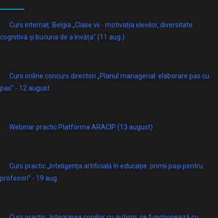
Curs internaț. Belgia „Clase vii - motivația elevilor, diversitate
cognitivă și bucuria de a învăța” (11 aug.)
online
Curs online concurs directori „Planul managerial: elaborare pas cu
pas” - 12 august
Online
Webinar practic Platforma ARACIP (13 august)
Online
Curs practic „Inteligența artificială în educație: primii pași pentru
profesori” - 19 aug.
online
Curs practic „Integrarea copiilor cu autism: ce funcționează cu