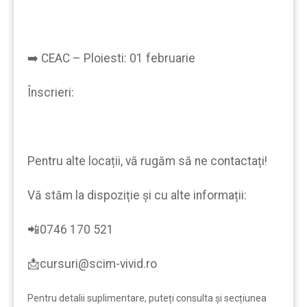
➡️ CEAC – Ploiesti: 01 februarie
Înscrieri:
Pentru alte locații, vă rugăm să ne contactați!
Vă stăm la dispoziție şi cu alte informații:
📲0746 170 521
📩cursuri@scim-vivid.ro
Pentru detalii suplimentare, puteți consulta şi secțiunea