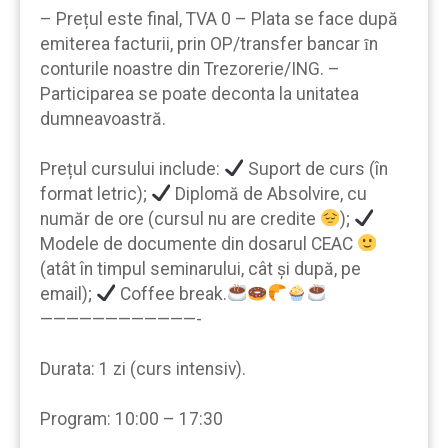
– Prețul este final, TVA 0 – Plata se face după
emiterea facturii, prin OP/transfer bancar ȋn
conturile noastre din Trezorerie/ING. –
Participarea se poate deconta la unitatea
dumneavoastră.
Prețul cursului include:
Suport de curs (în
format letric);
Diplomă de Absolvire, cu
număr de ore (cursul nu are credite
);
Modele de documente din dosarul CEAC
(atât în timpul seminarului, cât şi după, pe
email);
Coffee break.
————————————-
Durata: 1 zi (curs intensiv).
Program: 10:00 – 17:30