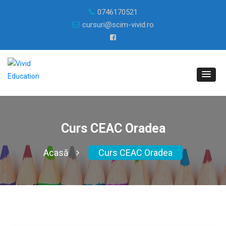
0746170521
cursuri@scim-vivid.ro
Curs CEAC Oradea
Acasă
Curs CEAC Oradea