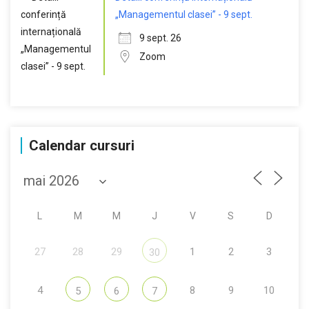
„Managementul clasei” - 9 sept.
9 sept. 26
Zoom
Calendar cursuri
L
M
M
J
V
S
D
27
28
29
1
2
3
30
4
8
9
10
5
6
7