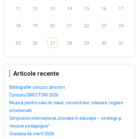
11
12
13
14
15
16
17
18
19
20
21
22
23
24
25
26
28
29
30
31
27
Articole recente
Bibliografie concurs directori
Concurs DIRECTORI 2026
Muzică pentru sala de clasă: concentrare, relaxare, reglare
emoțională
Simpozion internațional „Inovație în educație – strategii și
resurse pedagogice”
Gradația de merit 2026