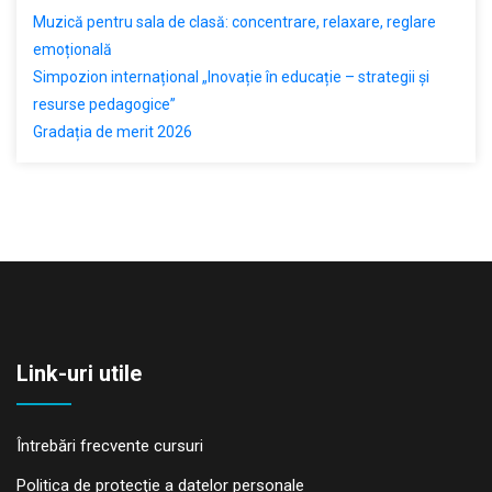
Muzică pentru sala de clasă: concentrare, relaxare, reglare
emoțională
Simpozion internațional „Inovație în educație – strategii și
resurse pedagogice”
Gradația de merit 2026
Link-uri utile
Întrebări frecvente cursuri
Politica de protecţie a datelor personale