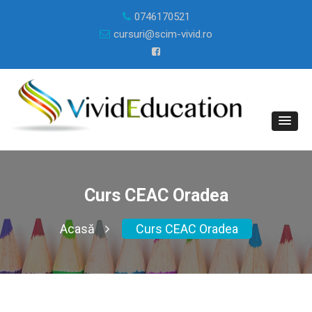
0746170521
cursuri@scim-vivid.ro
Curs CEAC Oradea
Acasă
Curs CEAC Oradea