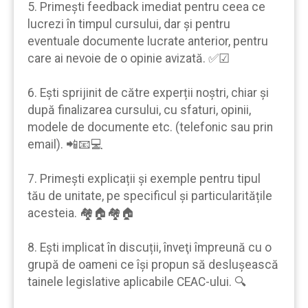
5. Primeşti feedback imediat pentru ceea ce
lucrezi în timpul cursului, dar şi pentru
eventuale documente lucrate anterior, pentru
care ai nevoie de o opinie avizată. ✅☑
6. Eşti sprijinit de către experții noştri, chiar şi
după finalizarea cursului, cu sfaturi, opinii,
modele de documente etc. (telefonic sau prin
email). 📲📧💻
7. Primeşti explicații şi exemple pentru tipul
tău de unitate, pe specificul şi particularitățile
acesteia. 🏘🏠🏘🏠
8. Eşti implicat în discuții, înveţi împreună cu o
grupă de oameni ce îşi propun să desluşească
tainele legislative aplicabile CEAC-ului. 🔍