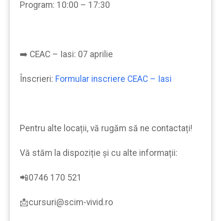
Program: 10:00 – 17:30
➡️ CEAC – Iasi: 07 aprilie
Înscrieri:
Formular inscriere CEAC – Iasi
Pentru alte locații, vă rugăm să ne contactați!
Vă stăm la dispoziție şi cu alte informații:
📲0746 170 521
📩cursuri@scim-vivid.ro