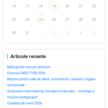
16
17
18
20
21
22
19
23
24
26
27
28
29
25
30
31
1
3
4
5
2
Articole recente
Bibliografie concurs directori
Concurs DIRECTORI 2026
Muzică pentru sala de clasă: concentrare, relaxare, reglare
emoțională
Simpozion internațional „Inovație în educație – strategii și
resurse pedagogice”
Gradația de merit 2026