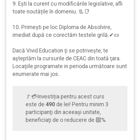
9. Eşti la curent cu modificările legislative, afli
toate noutățile în domeniu. 📃📑
10. Primeşti pe loc Diploma de Absolvire,
imediat după ce corectăm testele grilă.✔📜
Dacă Vivid Education ţi se potrivește, te
aşteptăm la cursurile de CEAC din toată ţara.
Locaţiile programate in perioda următoare sunt
enumerate mai jos.
🚩💳Investiția pentru acest curs
este de
490
de lei! Pentru minim 3
participanţi din aceeaşi unitate,
beneficiaţi de o reducere de 🔟%.