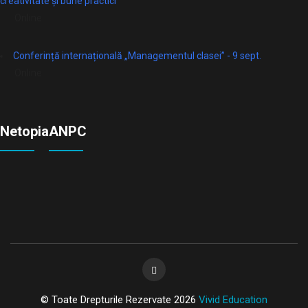
creativitate și bune practici
Online
Conferință internațională „Managementul clasei” - 9 sept.
Online
Netopia
ANPC
© Toate Drepturile Rezervate 2026
Vivid Education