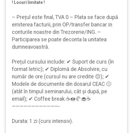
! Locuri limitate !
– Prețul este final, TVA 0 – Plata se face după
emiterea facturii, prin OP/transfer bancar ȋn
conturile noastre din Trezorerie/ING. –
Participarea se poate deconta la unitatea
dumneavoastră.
Prețul cursului include: ✔ Suport de curs (în
format letric); ✔ Diplomă de Absolvire, cu
număr de ore (cursul nu are credite 😔); ✔
Modele de documente din dosarul CEAC 🙂
(atât în timpul seminarului, cât şi după, pe
email); ✔ Coffee break.☕🍩🥐🧁☕
————————————-
Durata: 1 zi (curs intensiv).