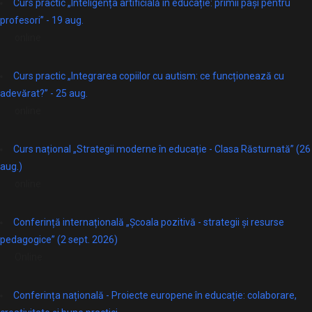
Curs practic „Inteligența artificială în educație: primii pași pentru
profesori” - 19 aug.
online
Curs practic „Integrarea copiilor cu autism: ce funcționează cu
adevărat?” - 25 aug.
online
Curs național „Strategii moderne în educație - Clasa Răsturnată” (26
aug.)
online
Conferință internațională „Școala pozitivă - strategii și resurse
pedagogice” (2 sept. 2026)
Online
Conferința națională - Proiecte europene în educație: colaborare,