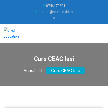
0746170521
cursuri@scim-vivid.ro
Curs CEAC Iasi
Acasă
Curs CEAC Iasi