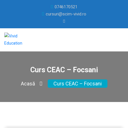
0746170521
cursuri@scim-vivid.ro
Curs CEAC – Focsani
Acasă
Curs CEAC – Focsani