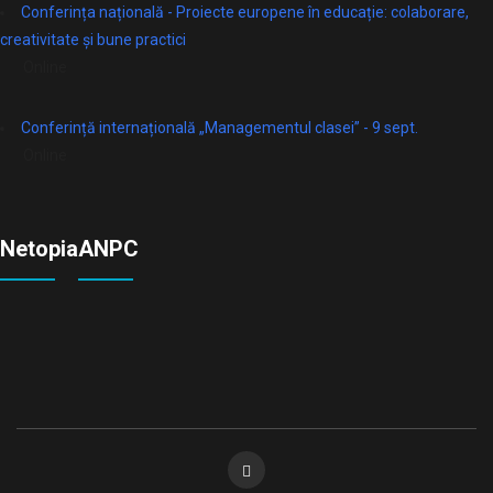
Conferința națională - Proiecte europene în educație: colaborare,
creativitate și bune practici
Online
Conferință internațională „Managementul clasei” - 9 sept.
Online
Netopia
ANPC