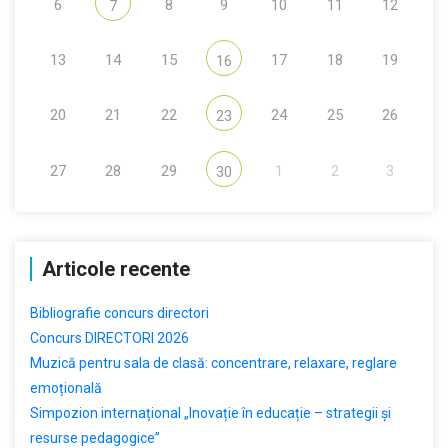
6
8
9
10
11
12
7
13
14
15
17
18
19
16
20
21
22
24
25
26
23
27
28
29
1
2
3
30
Articole recente
Bibliografie concurs directori
Concurs DIRECTORI 2026
Muzică pentru sala de clasă: concentrare, relaxare, reglare
emoțională
Simpozion internațional „Inovație în educație – strategii și
resurse pedagogice”