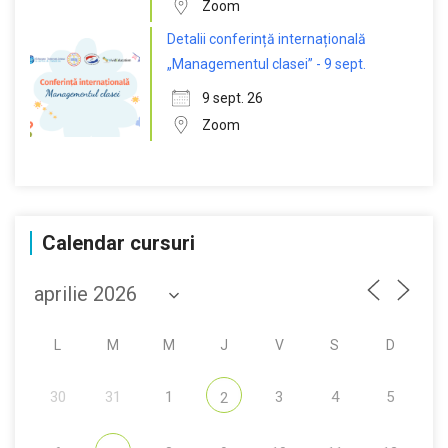
Zoom
Detalii conferință internațională
„Managementul clasei” - 9 sept.
9 sept. 26
Zoom
Calendar cursuri
L
M
M
J
V
S
D
30
31
1
3
4
5
2