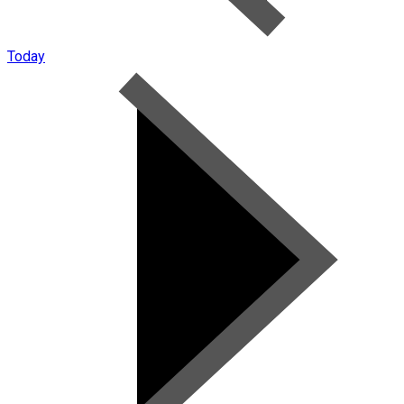
Today