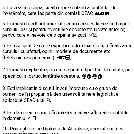
4. Lucrezi în echipa, cu alți reprezentanți ai unităților de
învățământ, care fac parte din comisii CEAC. 👥👥👥
5. Primeşti feedback imediat pentru ceea ce lucrezi în timpul
cursului, dar şi pentru eventuale documente lucrate anterior,
pentru care ai nevoie de o opinie avizată. ✅☑
6. Eşti sprijinit de către experții noştri, chiar şi după finalizarea
cursului, cu sfaturi, opinii, modele de documente etc.
(telefonic sau prin email). 📲📧💻
7. Primeşti explicații şi exemple pentru tipul tău de unitate, pe
specificul şi particularitățile acesteia. 🏘🏠🏘🏠
8. Eşti implicat în discuții, înveţi împreună cu o grupă de
oameni ce îşi propun să desluşească tainele legislative
aplicabile CEAC-ului. 🔍
9. Eşti la curent cu modificările legislative, afli toate noutățile
în domeniu. 📃📑
10. Primeşti pe loc Diploma de Absolvire, imediat după ce