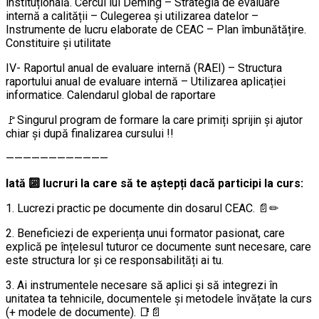
instituțională. Cercul lui Deming – Strategia de evaluare
internă a calității – Culegerea și utilizarea datelor –
Instrumente de lucru elaborate de CEAC – Plan îmbunătățire.
Constituire și utilitate
IV- Raportul anual de evaluare internă (RAEI) – Structura
raportului anual de evaluare internă – Utilizarea aplicației
informatice. Calendarul global de raportare
🚩Singurul program de formare la care primiți sprijin şi ajutor
chiar şi după finalizarea cursului !!
————————————
Iată 🔟 lucruri la care să te aştepți dacă participi la curs:
1. Lucrezi practic pe documente din dosarul CEAC. 📄✏
2. Beneficiezi de experiența unui formator pasionat, care
explică pe înțelesul tuturor ce documente sunt necesare, care
este structura lor şi ce responsabilități ai tu.
3. Ai instrumentele necesare să aplici şi să integrezi în
unitatea ta tehnicile, documentele şi metodele învățate la curs
(+ modele de documente). 📑📄