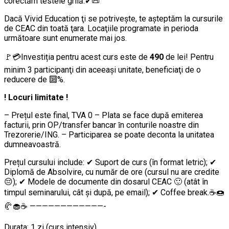
corectăm testele grilă.✔📜
Dacă Vivid Education ţi se potrivește, te aşteptăm la cursurile
de CEAC din toată ţara. Locaţiile programate in perioda
următoare sunt enumerate mai jos.
🚩💳Investiția pentru acest curs este de
490
de lei! Pentru
minim 3 participanţi din aceeaşi unitate, beneficiaţi de o
reducere de 🔟%.
! Locuri limitate !
– Prețul este final, TVA 0 – Plata se face după emiterea
facturii, prin OP/transfer bancar ȋn conturile noastre din
Trezorerie/ING. – Participarea se poate deconta la unitatea
dumneavoastră.
Prețul cursului include: ✔ Suport de curs (în format letric); ✔
Diplomă de Absolvire, cu număr de ore (cursul nu are credite
😔); ✔ Modele de documente din dosarul CEAC 🙂 (atât în
timpul seminarului, cât şi după, pe email); ✔ Coffee break.☕🍩
🥐🧁☕ ————————————-
Durata: 1 zi (curs intensiv).