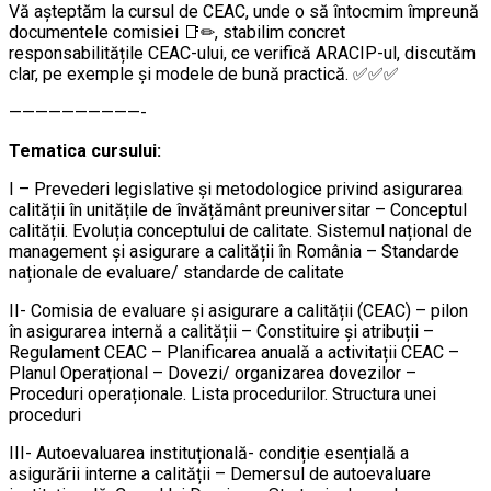
Vă aşteptăm la cursul de CEAC, unde o să întocmim împreună
documentele comisiei 📑✏, stabilim concret
responsabilitățile CEAC-ului, ce verifică ARACIP-ul, discutăm
clar, pe exemple şi modele de bună practică. ✅✅✅
——————————-
Tematica cursului:
I – Prevederi legislative și metodologice privind asigurarea
calității în unitățile de învățământ preuniversitar – Conceptul
calității. Evoluția conceptului de calitate. Sistemul național de
management și asigurare a calității în România – Standarde
naționale de evaluare/ standarde de calitate
II- Comisia de evaluare și asigurare a calității (CEAC) – pilon
în asigurarea internă a calității – Constituire și atribuții –
Regulament CEAC – Planificarea anuală a activitații CEAC –
Planul Operațional – Dovezi/ organizarea dovezilor –
Proceduri operaționale. Lista procedurilor. Structura unei
proceduri
III- Autoevaluarea instituțională- condiție esențială a
asigurării interne a calității – Demersul de autoevaluare