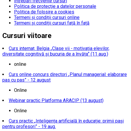
Întrebări frecvente cursuri
Politica de protecţie a datelor personale
Politica de folosire a cookies
Termeni și condiții cursuri online
Termeni și condiții cursuri față în față
Cursuri viitoare
Curs internaț. Belgia „Clase vii - motivația elevilor,
diversitate cognitivă și bucuria de a învăța” (11 aug.)
online
Curs online concurs directori „Planul managerial: elaborare
pas cu pas” - 12 august
Online
Webinar practic Platforma ARACIP (13 august)
Online
Curs practic „Inteligența artificială în educație: primii pași
pentru profesori” - 19 aug.