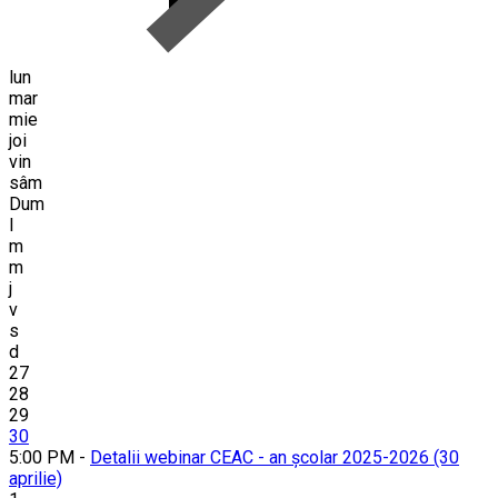
lun
mar
mie
joi
vin
sâm
Dum
l
m
m
j
v
s
d
27
28
29
30
5:00 PM -
Detalii webinar CEAC - an școlar 2025-2026 (30
aprilie)