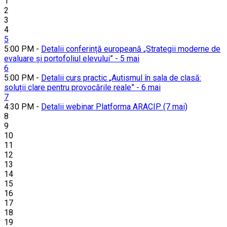
1
2
3
4
5
5:00 PM -
Detalii conferință europeană „Strategii moderne de
evaluare și portofoliul elevului” - 5 mai
6
5:00 PM -
Detalii curs practic „Autismul în sala de clasă:
soluții clare pentru provocările reale” - 6 mai
7
4:30 PM -
Detalii webinar Platforma ARACIP (7 mai)
8
9
10
11
12
13
14
15
16
17
18
19