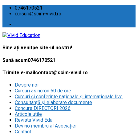
0746170521
cursuri@scim-vivid.ro
Bine ați venit
pe site-ul nostru!
Sună acum
0746170521
Trimite e-mail
contact@scim-vivid.ro
Despre noi
Cursuri asincron 60 de ore
Cursuri și conferințe naționale și internaționale live
Consultanţă și elaborare documente
Concurs DIRECTORI 2026
Articole utile
Revista Vivid Edu
Devino membru al Asociației
Contact