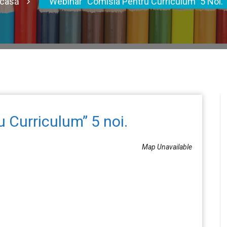
casă
Webinar ”Comisia Pentru Curriculum” 5 Noi.
 Curriculum” 5 noi.
Map Unavailable