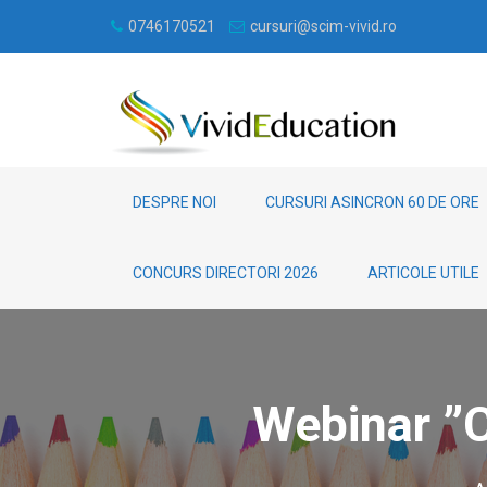
0746170521
cursuri@scim-vivid.ro
DESPRE NOI
CURSURI ASINCRON 60 DE ORE
CONCURS DIRECTORI 2026
ARTICOLE UTILE
Webinar ”C