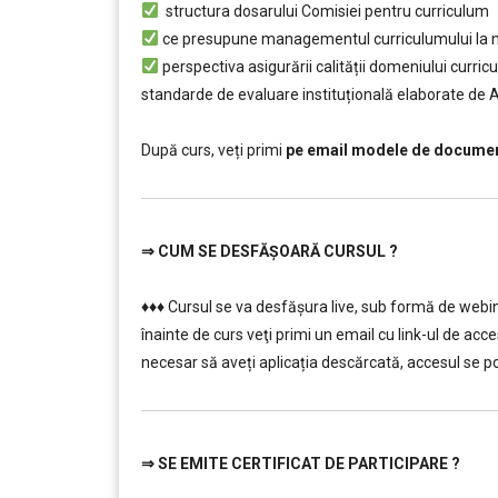
structura dosarului Comisiei pentru curriculum
ce presupune managementul curriculumului la niv
perspectiva asigurării calității domeniului curric
standarde de evaluare instituțională elaborate de
………………………
După curs, veți primi
pe email modele de document
⇒
CUM SE DESFĂȘOARĂ CURSUL ?
…………..
♦♦♦ Cursul se va desfășura live, sub formă de webi
înainte de curs veţi primi un email cu link-ul de acce
necesar să aveți aplicația descărcată, accesul se poa
⇒
SE EMITE CERTIFICAT DE PARTICIPARE ?
…………..