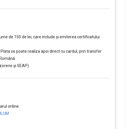
e de 150 de lei, care include şi emiterea certificatului.
Plata se poate realiza apoi direct cu cardul, prin transfer
a Română.
zorerie și SEAP).
rul online:
CULUM