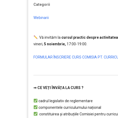
Categorii
Webinarii
.
Vă invităm la
cursul practic despre activitate
vineri,
5 noiembrie,
17:00-19:00.
…….
FORMULAR ÎNSCRIERE CURS COMISIA PT. CURRI
…………..
⇒
CE VEȚI ÎNVĂȚA LA CURS ?
…………..
cadrul legislativ de reglementare
componentele curriculumului național
constituirea și atribuțiile Comisiei pentru curric