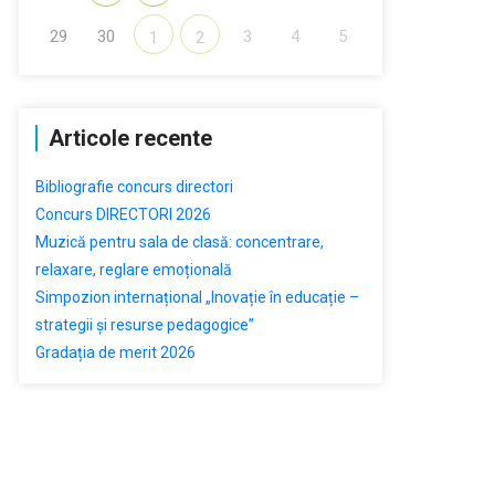
29
30
3
4
5
1
2
Articole recente
Bibliografie concurs directori
Concurs DIRECTORI 2026
Muzică pentru sala de clasă: concentrare,
relaxare, reglare emoțională
Simpozion internațional „Inovație în educație –
strategii și resurse pedagogice”
Gradația de merit 2026