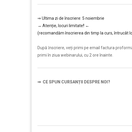
⇒ Ultima zi de înscriere: 5 noiembrie
→
Atenție, lo
curi limitate
!
←
(recomandăm înscrierea din timp la curs, întrucât lo
…………..
După ȋnscriere, veți primi pe email factura proformă ș
primi în ziua webinarului, cu 2 ore înainte.
⇒
CE SPUN CURSANȚII DESPRE NOI?
…………..