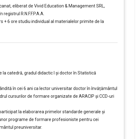
e scanat, eliberat de Vivid Education & Management SRL,
 registrul R.N.F.F.P.A.A.
rs + 6 ore studiu individual al materialelor primite de la
a catedră, gradul didactic I şi doctor în Statistică
ndită în cei 6 ani ca lector universitar doctor în învățământul
 cadrul cursurilor de formare organizate de ARACIP şi CCD-uri
articipat la elaborarea primelor standarde generale şi
unor programe de formare profesioniste pentru cei
țământul preuniversitar.