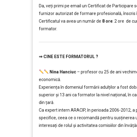
Da, veți primi pe email un Certificat de Participar
furnizor autorizat de formare profesională, înscris în
Certificatul va avea un număr de
8 ore
: 2 ore de cu
formator.
⇒
CINE ESTE FORMATORUL ?
…………..
Nina Hanciuc
– profesor cu 25 de ani vechime l
economică.
Experiența în domeniul formării adulților a fost dobâ
superior şi 13 ani ca formator la nivel național, în
din țară.
Ca expert intern ARACIP, în perioada 2006-2012, a p
specifice, ceea ce o recomandă pentru susținerea 
interesați de rolul şi activitatea comisiilor din învă
……..