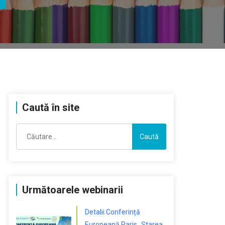
Caută în site
Caută
după:
Următoarele webinarii
Detalii Conferință
Europeană Paris „Starea