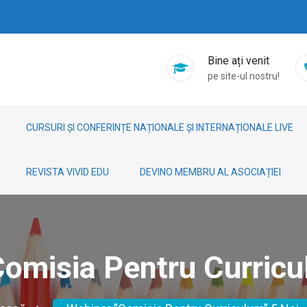
Bine ați venit
pe site-ul nostru!
CURSURI ȘI CONFERINȚE NAȚIONALE ȘI INTERNAȚIONALE LIVE
REVISTA VIVID EDU
DEVINO MEMBRU AL ASOCIAȚIEI
omisia Pentru Curricu