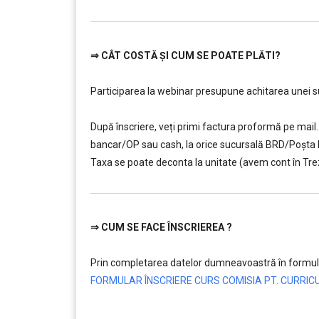
⇒
CÂT COSTĂ ȘI CUM SE POATE PLĂTI?
…………..
Participarea la webinar presupune achitarea unei sum
…………..
După înscriere, veți primi factura proformă pe mail. 
bancar/OP sau cash, la orice sucursală BRD/Poșt
Taxa se poate deconta la unitate (avem cont în Tre
⇒
CUM SE FACE ÎNSCRIEREA ?
…………..
Prin completarea datelor dumneavoastră în formula
FORMULAR ÎNSCRIERE CURS COMISIA PT. CURRI
…………..