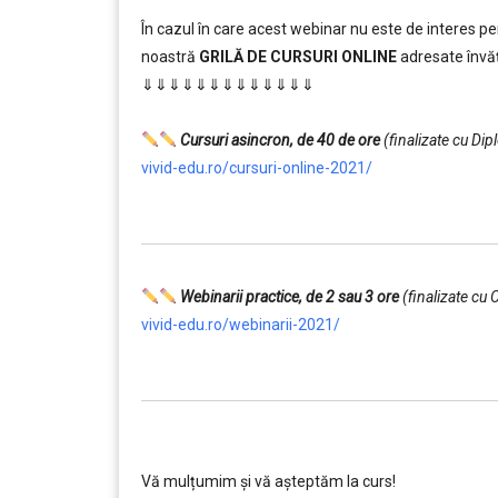
În cazul în care acest webinar nu este de interes p
noastră
GRILĂ DE CURSURI ONLINE
adresate învăț
⇓⇓⇓⇓⇓⇓⇓⇓⇓⇓⇓⇓⇓
…………..
Cursuri asincron, de 40 de ore
(finalizate cu Di
vivid-edu.ro/cursuri-online-2021/
…………..
Webinarii practice, de 2 sau 3 ore
(finalizate cu 
vivid-edu.ro/webinarii-2021/
…………..
………….
Vă mulțumim și vă aşteptăm la curs!