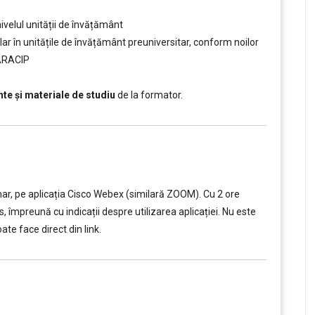
elul unității de învățământ
ular în unitățile de învățământ preuniversitar, conform noilor
 ARACIP
e și materiale de studiu
de la formator.
nar, pe aplicația Cisco Webex (similară ZOOM). Cu 2 ore
s, împreună cu indicații despre utilizarea aplicației. Nu este
te face direct din link.