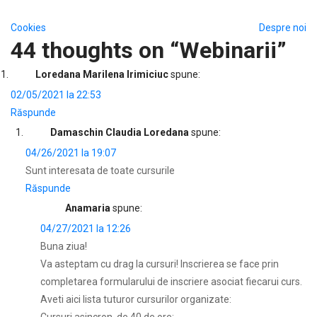
Navigare
Cookies
Despre noi
44 thoughts on “
Webinarii
”
în
Loredana Marilena Irimiciuc
spune:
articole
02/05/2021 la 22:53
Răspunde
Damaschin Claudia Loredana
spune:
04/26/2021 la 19:07
Sunt interesata de toate cursurile
Răspunde
Anamaria
spune:
04/27/2021 la 12:26
Buna ziua!
Va asteptam cu drag la cursuri! Inscrierea se face prin
completarea formularului de inscriere asociat fiecarui curs.
Aveti aici lista tuturor cursurilor organizate: