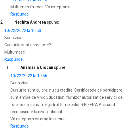
Multumim frumos! Va asteptam!
Răspunde
Nechita Andreea
spune:
10/22/2022 la 10:53
Buna ziua!
Cursurile sunt acreditate?
Mulțumesc!
Răspunde
Anamaria Ciocan
spune:
10/22/2022 la 10:56
Buna ziua!
Cursurile sunt cu ore, nu cu credite. Certificatele de participare
sunt emise de Vivid Education, furnizor autorizat de servicii de
formare, inscris in registrul furnizorilor R N.F.F.P.A.A. si sunt
recunoscute la nivel national.
Va asteptam cu drag la cursuri!
Răspunde