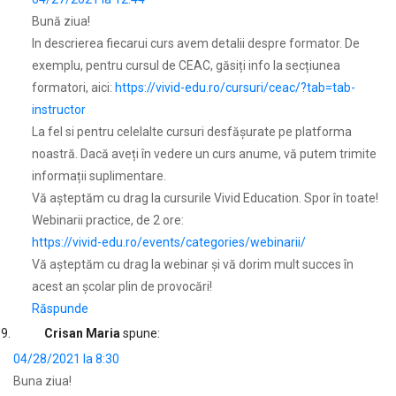
Bună ziua!
In descrierea fiecarui curs avem detalii despre formator. De
exemplu, pentru cursul de CEAC, găsiți info la secțiunea
formatori, aici:
https://vivid-edu.ro/cursuri/ceac/?tab=tab-
instructor
La fel si pentru celelalte cursuri desfășurate pe platforma
noastră. Dacă aveți în vedere un curs anume, vă putem trimite
informații suplimentare.
Vă așteptăm cu drag la cursurile Vivid Education. Spor în toate!
Webinarii practice, de 2 ore:
https://vivid-edu.ro/events/categories/webinarii/
Vă aşteptăm cu drag la webinar şi vă dorim mult succes în
acest an şcolar plin de provocări!
Răspunde
Crisan Maria
spune:
04/28/2021 la 8:30
Buna ziua!