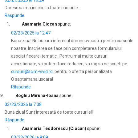
02/21/2025 la 16:24
Doresc sa ma înscriu la toate cursurile…
Răspunde
Anamaria Ciocan
spune:
02/23/2025 la 12:47
Buna ziua! Ne bucura interesul dumneavoastra pentru cursurile
noastre. Inscrierea se face prin completarea formularului
asociat fiecarei tematici. Pentru mai multe cursuri
achizitionate, va putem face reduceri, va rog sa ne scrieti pe
cursuri@scim-vivid.ro
, pentru o oferta personalizata.
O saptamana usoara!
Răspunde
Boghiu Miruna-Ioana
spune:
03/23/2026 la 7:08
Bună ziua! Sunt interesată de toate cursurile!!
Răspunde
Anamaria Teodorescu (Ciocan)
spune:
03/23/2026 la 8:09