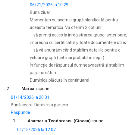
06/21/2026 la 10:29
Bună ziua!
Momentan nu avem o grupă planificată pentru
această tematică. Vă oferim 2 opțiuni:
– să primiți acces la înregistrarea grupei anterioare,
împreună cu certificatul şi toate documentele utile;
– să vă anunțăm când stabilim detaliile pentru o
viitoare grupă (cel mai probabil în sept.).
În funcție de răspunsul dumneavoastră şi stabilim
paşii următori.
Duminică plăcută în continuare!
Marcan
spune:
01/14/2026 la 20:31
Bună seara. Doresc sa particip
Răspunde
Anamaria Teodorescu (Ciocan)
spune:
01/15/2026 la 12:07