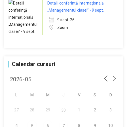
Detalii conferință internațională
„Managementul clasei” - 9 sept.
9 sept. 26
Zoom
Calendar cursuri
L
M
M
J
V
S
D
27
28
29
1
2
3
30
4
8
9
10
5
6
7