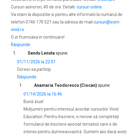
Cursuri asincron, 40 de ore. Detalii:
cursuri online
.
Va stam la dispozitie si pentru alte informatii la numarul de
telefon 0746 170 521 sau la adresa de mail
cursuri@scim-
vivid.ro
.
O zi frumoasa in continuare!
Răspunde
Sandu Lenuta
spune:
01/11/2026 la 22:01
Doresc sa particip
Răspunde
Anamaria Teodorescu (Ciocan)
spune:
01/14/2026 la 16:46
Bună ziua!
Mulțumim pentru interesul acordar cursurilor Vivid
Education. Pentru înscriere, e nevoie să completați
formularul de înscriere asociat tematicii care e de
interes pentru dumneavoastră. Suntem aici dacă aveți