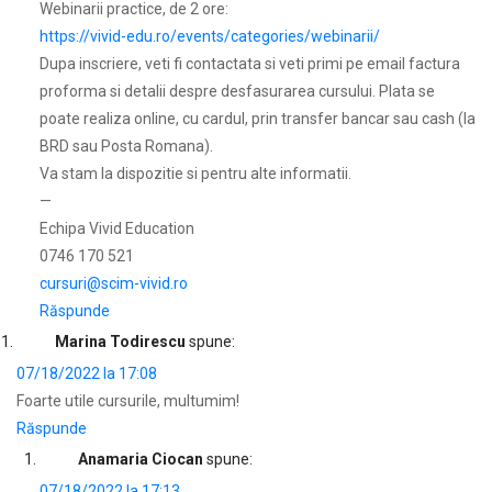
Webinarii practice, de 2 ore:
https://vivid-edu.ro/events/categories/webinarii/
Dupa inscriere, veti fi contactata si veti primi pe email factura
proforma si detalii despre desfasurarea cursului. Plata se
poate realiza online, cu cardul, prin transfer bancar sau cash (la
BRD sau Posta Romana).
Va stam la dispozitie si pentru alte informatii.
—
Echipa Vivid Education
0746 170 521
cursuri@scim-vivid.ro
Răspunde
Marina Todirescu
spune:
07/18/2022 la 17:08
Foarte utile cursurile, multumim!
Răspunde
Anamaria Ciocan
spune:
07/18/2022 la 17:13