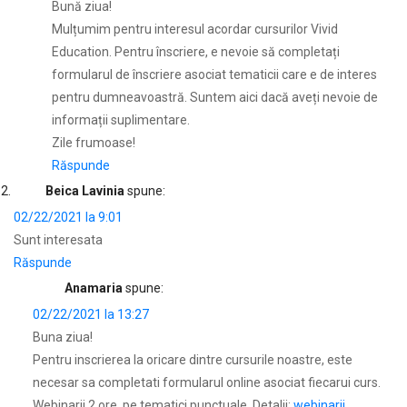
Bună ziua!
Mulțumim pentru interesul acordar cursurilor Vivid
Education. Pentru înscriere, e nevoie să completați
formularul de înscriere asociat tematicii care e de interes
pentru dumneavoastră. Suntem aici dacă aveți nevoie de
informații suplimentare.
Zile frumoase!
Răspunde
Beica Lavinia
spune:
02/22/2021 la 9:01
Sunt interesata
Răspunde
Anamaria
spune:
02/22/2021 la 13:27
Buna ziua!
Pentru inscrierea la oricare dintre cursurile noastre, este
necesar sa completati formularul online asociat fiecarui curs.
Webinarii 2 ore, pe tematici punctuale. Detalii:
webinarii.