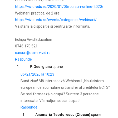
Cursuri asincron, de 40 de ore:
https://vivid-edu.ro/2020/01/05/cursuri-online-2020/
Webinarii practice, de 2 ore:
https://vivid-edu.ro/events/categories/webinarii/
Va stam la dispozitie si pentru alte informatii.
—
Echipa Vivid Education
0746 170 521
cursuri@scim-vivid.ro
Răspunde
P. Georgiana
spune:
06/21/2026 la 10:23
Bună ziua! Mă interesează Webinarul „Noul sistem
european de acumulare și transfer al creditelor ECTS”.
Se mai formează o grupă? Suntem 3 persoane
interesate. Vă mulțumesc anticipat!
Răspunde
Anamaria Teodorescu (Ciocan)
spune: