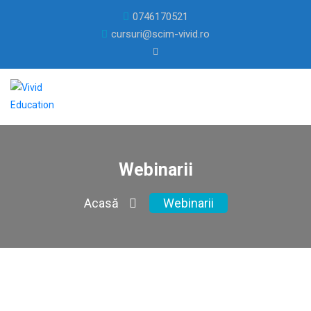
0746170521
cursuri@scim-vivid.ro
Webinarii
Acasă
Webinarii