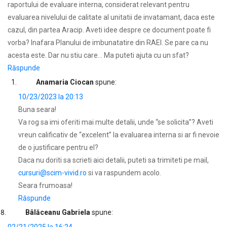
raportului de evaluare interna, considerat relevant pentru
evaluarea nivelului de calitate al unitatii de invatamant, daca este
cazul, din partea Aracip. Aveti idee despre ce document poate fi
vorba? Inafara Planului de imbunatatire din RAEI. Se pare ca nu
acesta este. Dar nu stiu care… Ma puteti ajuta cu un sfat?
Răspunde
Anamaria Ciocan
spune:
10/23/2023 la 20:13
Buna seara!
Va rog sa imi oferiti mai multe detalii, unde “se solicita”? Aveti
vreun calificativ de “excelent” la evaluarea interna si ar fi nevoie
de o justificare pentru el?
Daca nu doriti sa scrieti aici detalii, puteti sa trimiteti pe mail,
cursuri@scim-vivid.ro
si va raspundem acolo.
Seara frumoasa!
Răspunde
Bâlăceanu Gabriela
spune: