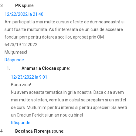
PK
spune:
12/22/2022 la 21:40
Am participat la mai multe cursuri oferite de dumneavoastră si
sunt foarte multumita. As fi interesata de un curs de accesare
fonduri pnrr pentru dotarea școlilor, aprobat prin OM
6423/19.12.2022.
Mulțumesc!
Răspunde
Anamaria Ciocan
spune:
12/23/2022 la 9:01
Buna ziua!
Nu avem aceasta tematica in grila noastra. Daca o sa avem
mai multe solicitari, vom lua in calcul sa pregatim si un astfel
de curs. Multumim pentru interes si pentru aprecieri! Sa aveti
un Craciun Fericit si un an nou cu bine!
Răspunde
Bocâncă Florența
spune: