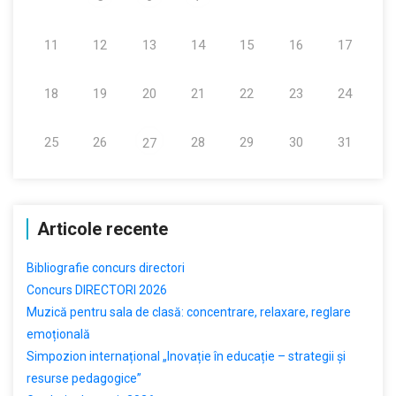
11
12
13
14
15
16
17
18
19
20
21
22
23
24
25
26
28
29
30
31
27
Articole recente
Bibliografie concurs directori
Concurs DIRECTORI 2026
Muzică pentru sala de clasă: concentrare, relaxare, reglare
emoțională
Simpozion internațional „Inovație în educație – strategii și
resurse pedagogice”