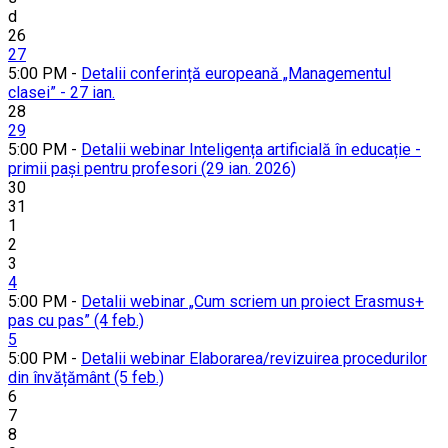
d
26
27
5:00 PM -
Detalii conferință europeană „Managementul
clasei” - 27 ian.
28
29
5:00 PM -
Detalii webinar Inteligența artificială în educație -
primii pași pentru profesori (29 ian. 2026)
30
31
1
2
3
4
5:00 PM -
Detalii webinar „Cum scriem un proiect Erasmus+
pas cu pas” (4 feb.)
5
5:00 PM -
Detalii webinar Elaborarea/revizuirea procedurilor
din învățământ (5 feb.)
6
7
8