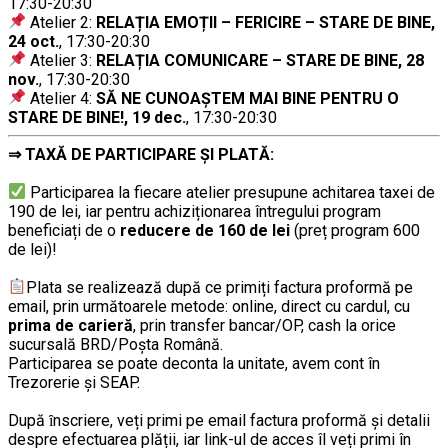
17:30-20:30
Atelier 2:
RELAȚIA EMOȚII – FERICIRE – STARE DE BINE,
24 oct.
, 17:30-20:30
Atelier 3:
RELAȚIA COMUNICARE – STARE DE BINE, 28
nov.
, 17:30-20:30
Atelier 4:
SĂ NE CUNOAȘTEM MAI BINE PENTRU O
STARE DE BINE!, 19 dec.
, 17:30-20:30
⇒
TAXĂ DE PARTICIPARE ȘI PLATĂ:
…………..
Participarea la fiecare atelier presupune achitarea taxei de
190 de lei, iar pentru achiziționarea întregului program
beneficiați de o
reducere de 160 de lei
(preț program 600
de lei)!
……….
Plata se realizează după ce primiți factura proformă pe
email, prin următoarele metode: online, direct cu cardul, cu
prima de carieră
, prin transfer bancar/OP, cash la orice
sucursală BRD/Poşta Română.
Participarea se poate deconta la unitate, avem cont în
Trezorerie și SEAP.
……….
După ȋnscriere, veți primi pe email factura proformă şi detalii
despre efectuarea plății, iar link-ul de acces îl veți primi în