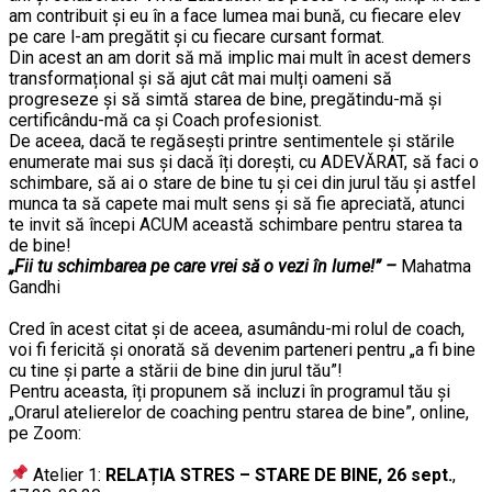
am contribuit și eu în a face lumea mai bună, cu fiecare elev
pe care l-am pregătit și cu fiecare cursant format.
Din acest an am dorit să mă implic mai mult în acest demers
transformațional și să ajut cât mai mulți oameni să
progreseze și să simtă starea de bine, pregătindu-mă și
certificându-mă ca și Coach profesionist.
De aceea, dacă te regăsești printre sentimentele și stările
enumerate mai sus și dacă îți dorești, cu ADEVĂRAT, să faci o
schimbare, să ai o stare de bine tu și cei din jurul tău și astfel
munca ta să capete mai mult sens și să fie apreciată, atunci
te invit să începi ACUM această schimbare pentru starea ta
de bine!
„Fii tu schimbarea pe care vrei să o vezi în lume!” –
Mahatma
Gandhi
……….
Cred în acest citat și de aceea, asumându-mi rolul de coach,
voi fi fericită și onorată să devenim parteneri pentru „a fi bine
cu tine și parte a stării de bine din jurul tău”!
Pentru aceasta, îți propunem să incluzi în programul tău și
„Orarul atelierelor de coaching pentru starea de bine”, online,
pe Zoom:
……….
Atelier 1:
RELAȚIA STRES – STARE DE BINE, 26 sept.
,