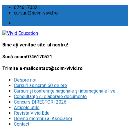
0746170521
cursuri@scim-vivid.ro
Bine ați venit
pe site-ul nostru!
Sună acum
0746170521
Trimite e-mail
contact@scim-vivid.ro
Despre noi
Cursuri asincron 60 de ore
Cursuri și conferințe naționale și internaționale live
Consultanţă și elaborare documente
Concurs DIRECTORI 2026
Articole utile
Revista Vivid Edu
Devino membru al Asociației
Contact