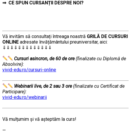
⇒
CE SPUN CURSANȚII DESPRE NOI?
…………..
Vă invităm să consultați întreaga noastră
GRILĂ DE CURSURI
ONLINE
adresate învățământului preuniversitar, aici:
⇓⇓⇓⇓⇓⇓⇓⇓⇓⇓⇓⇓⇓
…………..
Cursuri asincron, de 60 de ore
(finalizate cu Diplomă de
Absolvire):
vivid-edu.ro/cursuri-online
…………..
Webinarii live, de 2 sau 3 ore
(finalizate cu Certificat de
Participare):
vivid-edu.ro/webinarii
…………..
………….
Vă mulțumim și vă aşteptăm la curs!
…………..
—