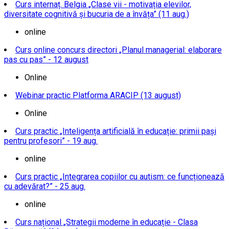
Curs internaț. Belgia „Clase vii - motivația elevilor,
diversitate cognitivă și bucuria de a învăța” (11 aug.)
online
Curs online concurs directori „Planul managerial: elaborare
pas cu pas” - 12 august
Online
Webinar practic Platforma ARACIP (13 august)
Online
Curs practic „Inteligența artificială în educație: primii pași
pentru profesori” - 19 aug.
online
Curs practic „Integrarea copiilor cu autism: ce funcționează
cu adevărat?” - 25 aug.
online
Curs național „Strategii moderne în educație - Clasa