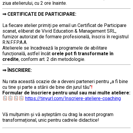
ziua atelierului, cu 2 ore înainte.
⇒
CERTIFICATE DE PARTICIPARE:
…………..
La fiecare atelier primiți pe email un Certificat de Participare
scanat, eliberat de Vivid Education & Management SRL,
furnizor autorizat de formare profesională, înscris în registrul
R.N.F.F.P.A.A.
Atelierele se încadrează la programele de abilitare
funcțională, astfel încât
orele pot fi transformate în
credite
, conform art. 2 din metodologie.
⇒
ÎNSCRIERE:
…………..
Nu rata această ocazie de a deveni parteneri pentru „a fi bine
cu tine și parte a stării de bine din jurul tău”
!
Formular de înscriere pentru unul sau mai multe ateliere:
https://tinyurl.com/Inscriere-ateliere-coaching
…………..
Vă mulțumim şi vă aşteptăm cu drag la acest program
transformațional, unic pentru cadrele didactice!