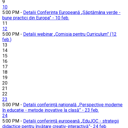
9
10
5:00 PM -
Detalii Conferința Europeană „Săptămâna verde -
bune practici din Europa” - 10 feb.
11
12
5:00 PM -
Detalii webinar „Comisia pentru Curriculum” (12
feb.)
13
14
15
16
17
18
19
20
21
22
23
5:00 PM -
Detalii conferință națională „Perspective moderne
în educație - metode inovative la clasă” - 23 feb.
24
5:00 PM -
Detalii conferință europeană „EduJOC - strategii
didactice pentru învățare creativ-interactivă”- 24 feb