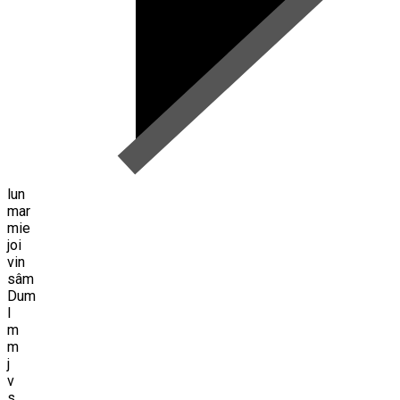
lun
mar
mie
joi
vin
sâm
Dum
l
m
m
j
v
s