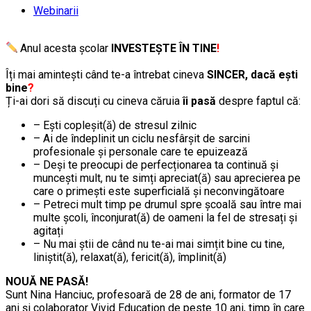
Webinarii
.
Anul acesta școlar
INVESTEȘTE ÎN TINE
!
……….
Îți mai amintești când te-a întrebat cineva
SINCER, dacă ești
bine
?
Ți-ai dori să discuți cu cineva căruia
îi pasă
despre faptul că:
– Ești copleșit(ă) de stresul zilnic
– Ai de îndeplinit un ciclu nesfârșit de sarcini
profesionale și personale care te epuizează
– Deși te preocupi de perfecționarea ta continuă și
muncești mult, nu te simți apreciat(ă) sau aprecierea pe
care o primești este superficială și neconvingătoare
– Petreci mult timp pe drumul spre școală sau între mai
multe școli, înconjurat(ă) de oameni la fel de stresați și
agitați
– Nu mai știi de când nu te-ai mai simțit bine cu tine,
liniștit(ă), relaxat(ă), fericit(ă), împlinit(ă)
NOUĂ NE PASĂ!
Sunt Nina Hanciuc, profesoară de 28 de ani, formator de 17
ani și colaborator Vivid Education de peste 10 ani, timp în care