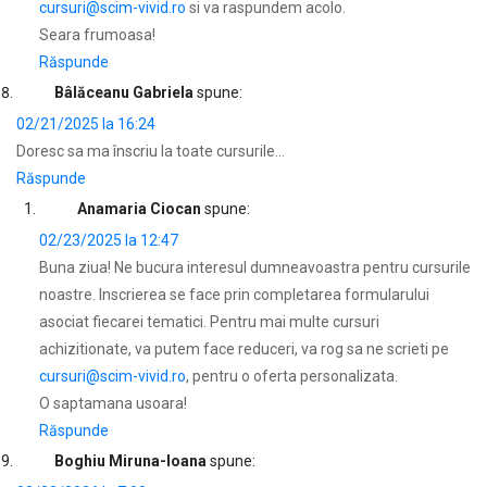
cursuri@scim-vivid.ro
si va raspundem acolo.
Seara frumoasa!
Răspunde
Bâlăceanu Gabriela
spune:
02/21/2025 la 16:24
Doresc sa ma înscriu la toate cursurile…
Răspunde
Anamaria Ciocan
spune:
02/23/2025 la 12:47
Buna ziua! Ne bucura interesul dumneavoastra pentru cursurile
noastre. Inscrierea se face prin completarea formularului
asociat fiecarei tematici. Pentru mai multe cursuri
achizitionate, va putem face reduceri, va rog sa ne scrieti pe
cursuri@scim-vivid.ro
, pentru o oferta personalizata.
O saptamana usoara!
Răspunde
Boghiu Miruna-Ioana
spune: