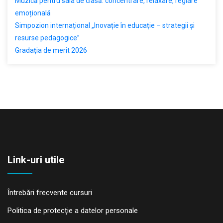
Muzică pentru sala de clasă: concentrare, relaxare, reglare
emoțională
Simpozion internațional „Inovație în educație – strategii și
resurse pedagogice”
Gradația de merit 2026
Link-uri utile
Întrebări frecvente cursuri
Politica de protecţie a datelor personale