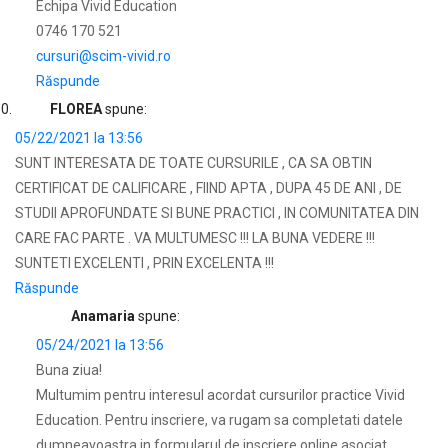
Echipa Vivid Education
0746 170 521
cursuri@scim-vivid.ro
Răspunde
FLOREA
spune:
05/22/2021 la 13:56
SUNT INTERESATA DE TOATE CURSURILE , CA SA OBTIN
CERTIFICAT DE CALIFICARE , FIIND APTA , DUPA 45 DE ANI , DE
STUDII APROFUNDATE SI BUNE PRACTICI , IN COMUNITATEA DIN
CARE FAC PARTE . VA MULTUMESC !!! LA BUNA VEDERE !!!
SUNTETI EXCELENTI , PRIN EXCELENTA !!!
Răspunde
Anamaria
spune:
05/24/2021 la 13:56
Buna ziua!
Multumim pentru interesul acordat cursurilor practice Vivid
Education. Pentru inscriere, va rugam sa completati datele
dumneavoastra in formularul de inscriere online asociat