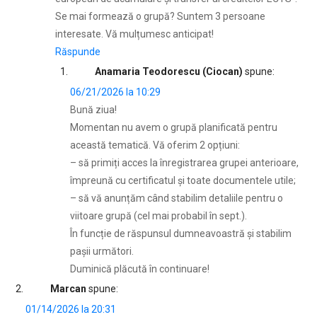
Se mai formează o grupă? Suntem 3 persoane
interesate. Vă mulțumesc anticipat!
Răspunde
Anamaria Teodorescu (Ciocan)
spune:
06/21/2026 la 10:29
Bună ziua!
Momentan nu avem o grupă planificată pentru
această tematică. Vă oferim 2 opțiuni:
– să primiți acces la înregistrarea grupei anterioare,
împreună cu certificatul şi toate documentele utile;
– să vă anunțăm când stabilim detaliile pentru o
viitoare grupă (cel mai probabil în sept.).
În funcție de răspunsul dumneavoastră şi stabilim
paşii următori.
Duminică plăcută în continuare!
Marcan
spune:
01/14/2026 la 20:31