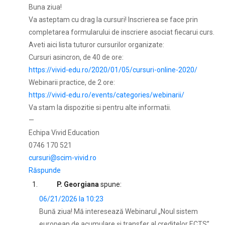
Buna ziua!
Va asteptam cu drag la cursuri! Inscrierea se face prin
completarea formularului de inscriere asociat fiecarui curs.
Aveti aici lista tuturor cursurilor organizate:
Cursuri asincron, de 40 de ore:
https://vivid-edu.ro/2020/01/05/cursuri-online-2020/
Webinarii practice, de 2 ore:
https://vivid-edu.ro/events/categories/webinarii/
Va stam la dispozitie si pentru alte informatii.
—
Echipa Vivid Education
0746 170 521
cursuri@scim-vivid.ro
Răspunde
P. Georgiana
spune:
06/21/2026 la 10:23
Bună ziua! Mă interesează Webinarul „Noul sistem
european de acumulare și transfer al creditelor ECTS”.