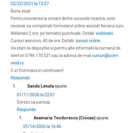
02/22/2021 la 13:27
Buna ziua!
Pentru inscrierea la oricare dintre cursurile noastre, este
necesar sa completati formularul online asociat fiecarui curs.
Webinarii 2 ore, pe tematici punctuale. Detalii:
webinarii.
Cursuri asincron, 40 de ore. Detalii:
cursuri online
.
Va stam la dispozitie si pentru alte informatii la numarul de
telefon 0746 170 521 sau la adresa de mail
cursuri@scim-
vivid.ro
.
O zi frumoasa in continuare!
Răspunde
Sandu Lenuta
spune:
01/11/2026 la 22:01
Doresc sa particip
Răspunde
Anamaria Teodorescu (Ciocan)
spune:
01/14/2026 la 16:46