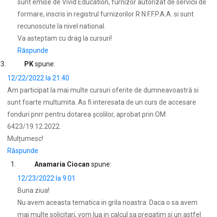
sunt emise de Vivid Education, furnizor autorizat de servicii de
formare, inscris in registrul furnizorilor R N.F.F.P.A.A. si sunt
recunoscute la nivel national.
Va asteptam cu drag la cursuri!
Răspunde
PK
spune:
12/22/2022 la 21:40
Am participat la mai multe cursuri oferite de dumneavoastră si
sunt foarte multumita. As fi interesata de un curs de accesare
fonduri pnrr pentru dotarea școlilor, aprobat prin OM
6423/19.12.2022.
Mulțumesc!
Răspunde
Anamaria Ciocan
spune:
12/23/2022 la 9:01
Buna ziua!
Nu avem aceasta tematica in grila noastra. Daca o sa avem
mai multe solicitari, vom lua in calcul sa pregatim si un astfel