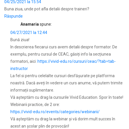
04/25/2021 la 15:54
Buna ziua, unde pot afla detalii despre traineri?
Răspunde
Anamaria
spune:
04/27/2021 la 12:44
Bună ziua!
In descrierea fiecarui curs avem detalii despre formator. De
exemplu, pentru cursul de CEAC, găsiți info la secțiunea
formatori, aici:
https://vivid-edu.ro/cursuri/ceac/?tab=tab-
instructor
La fel si pentru celelalte cursuri desfășurate pe platforma
noastră. Dacă aveți în vedere un curs anume, vă putem trimite
informații suplimentare.
Vă așteptăm cu drag la cursurile Vivid Education. Spor în toate!
Webinarii practice, de 2 ore:
https://vivid-edu.ro/events/categories/webinarii/
Vă aşteptăm cu drag la webinar şi vă dorim mult succes în
acest an şcolar plin de provocări!