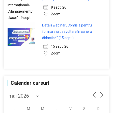
9 sept. 26
Zoom
Detalii webinar „Comisia pentru
formare și dezvoltare în cariera
didactică” (15 sept.)
15 sept. 26
Zoom
Calendar cursuri
L
M
M
J
V
S
D