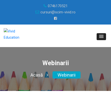
0746170521
cursuri@scim-vivid.ro
Webinarii
Acasă
Webinarii