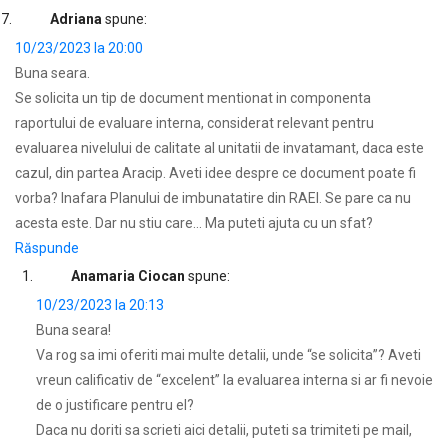
Adriana
spune:
10/23/2023 la 20:00
Buna seara.
Se solicita un tip de document mentionat in componenta
raportului de evaluare interna, considerat relevant pentru
evaluarea nivelului de calitate al unitatii de invatamant, daca este
cazul, din partea Aracip. Aveti idee despre ce document poate fi
vorba? Inafara Planului de imbunatatire din RAEI. Se pare ca nu
acesta este. Dar nu stiu care… Ma puteti ajuta cu un sfat?
Răspunde
Anamaria Ciocan
spune:
10/23/2023 la 20:13
Buna seara!
Va rog sa imi oferiti mai multe detalii, unde “se solicita”? Aveti
vreun calificativ de “excelent” la evaluarea interna si ar fi nevoie
de o justificare pentru el?
Daca nu doriti sa scrieti aici detalii, puteti sa trimiteti pe mail,