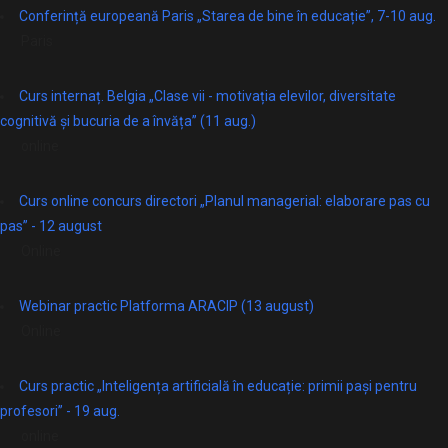
Conferință europeană Paris „Starea de bine în educație”, 7-10 aug.
Paris
Curs internaț. Belgia „Clase vii - motivația elevilor, diversitate
cognitivă și bucuria de a învăța” (11 aug.)
online
Curs online concurs directori „Planul managerial: elaborare pas cu
pas” - 12 august
Online
Webinar practic Platforma ARACIP (13 august)
Online
Curs practic „Inteligența artificială în educație: primii pași pentru
profesori” - 19 aug.
online