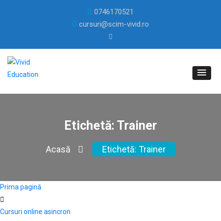
0746170521
cursuri@scim-vivid.ro
Etichetă:
Trainer
Acasă
Etichetă:
Trainer
Prima pagină
Cursuri online asincron