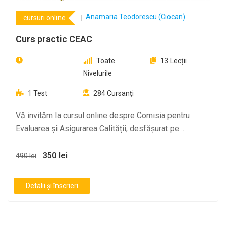
Anamaria Teodorescu (Ciocan)
cursuri online
Curs practic CEAC
Toate
13
Lecții
Nivelurile
1
Test
284
Cursanți
Vă invităm la cursul online despre Comisia pentru
Evaluarea și Asigurarea Calității, desfășurat pe
platforma…
350 lei
490 lei
Detalii și înscrieri