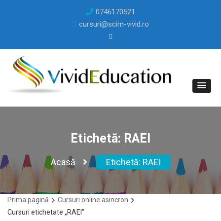
0746170521
cursuri@scim-vivid.ro
Etichetă:
RAEI
Acasă
Etichetă:
RAEI
Prima pagină
Cursuri online asincron
Cursuri etichetate „RAEI”