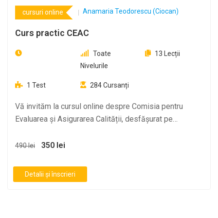
Anamaria Teodorescu (Ciocan)
cursuri online
Curs practic CEAC
Toate
13
Lecții
Nivelurile
1
Test
284
Cursanți
Vă invităm la cursul online despre Comisia pentru
Evaluarea și Asigurarea Calității, desfășurat pe
platforma…
350 lei
490 lei
Detalii și înscrieri