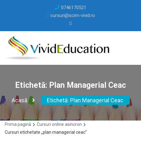
0746170521
cursuri@scim-vivid.ro
Etichetă:
Plan Managerial Ceac
Acasă
Etichetă:
Plan Managerial Ceac
Prima pagină
Cursuri online asincron
Cursuri etichetate „plan managerial ceac”