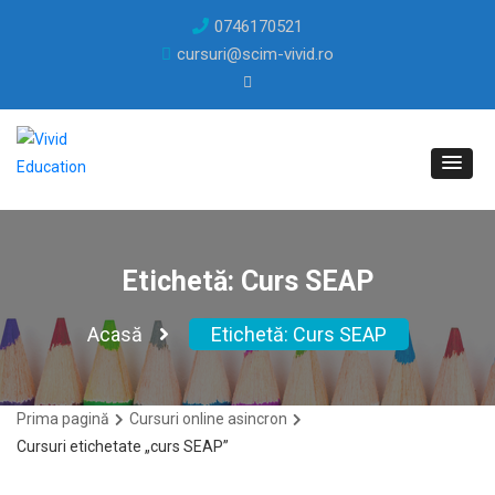
0746170521
cursuri@scim-vivid.ro
Etichetă:
Curs SEAP
Acasă
Etichetă:
Curs SEAP
Prima pagină
Cursuri online asincron
Cursuri etichetate „curs SEAP”