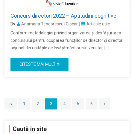
Concurs directori 2022 – Aptitudini cognitive
By:
Anamaria Teodorescu (Ciocan)
Articole utile
Conform metodologiei privind organizarea și desfășurarea
concursului pentru ocuparea funcțiilor de director și director
adjunct din unitățile de învățământ preuniversitar, […]
CITESTE MAI MULT
‹
1
2
3
4
5
6
Caută în site