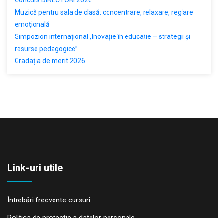
Muzică pentru sala de clasă: concentrare, relaxare, reglare
emoțională
Simpozion internațional „Inovație în educație – strategii și
resurse pedagogice”
Gradația de merit 2026
Link-uri utile
Întrebări frecvente cursuri
Politica de protecţie a datelor personale