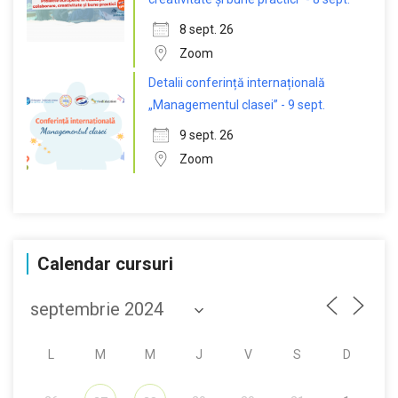
8 sept. 26
Zoom
Detalii conferință internațională
„Managementul clasei” - 9 sept.
9 sept. 26
Zoom
Calendar cursuri
L
M
M
J
V
S
D