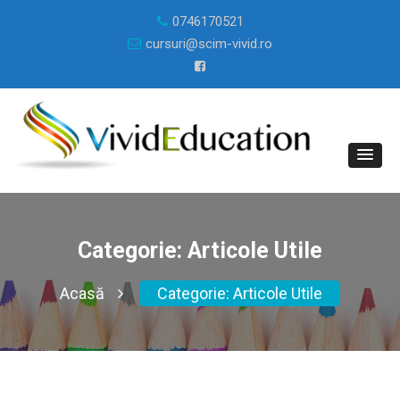
0746170521
cursuri@scim-vivid.ro
Categorie:
Articole Utile
Acasă
Categorie:
Articole Utile