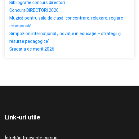
Bibliografie concurs directori
Concurs DIRECTORI 2026
Muzică pentru sala de clasă: concentrare, relaxare, reglare
emoțională
Simpozion internațional „Inovație în educație – strategii și
resurse pedagogice”
Gradația de merit 2026
Link-uri utile
Întrebări frecvente cursuri