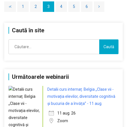
‹
1
2
3
4
5
6
Caută în site
Caută
după:
Următoarele webinarii
Detalii curs internaț. Belgia „Clase vii -
motivația elevilor, diversitate cognitivă
și bucuria de a învăța” - 11 aug.
11 aug. 26
Zoom