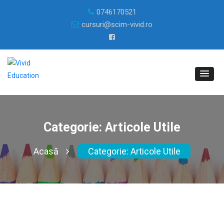
0746170521
cursuri@scim-vivid.ro
Categorie:
Articole Utile
Acasă
Categorie:
Articole Utile