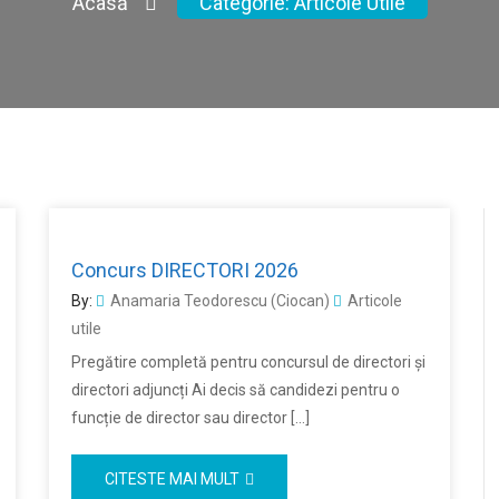
Acasă
Categorie:
Articole Utile
Concurs DIRECTORI 2026
By:
Anamaria Teodorescu (Ciocan)
Articole
utile
Pregătire completă pentru concursul de directori și
directori adjuncți Ai decis să candidezi pentru o
funcție de director sau director […]
CITESTE MAI MULT