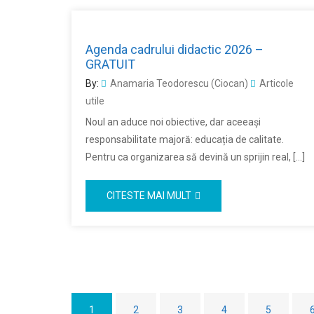
Agenda cadrului didactic 2026 –
GRATUIT
By:
Anamaria Teodorescu (Ciocan)
Articole
utile
Noul an aduce noi obiective, dar aceeași
responsabilitate majoră: educația de calitate.
Pentru ca organizarea să devină un sprijin real, […]
CITESTE MAI MULT
1
2
3
4
5