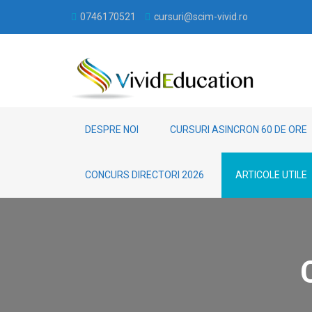
0746170521
cursuri@scim-vivid.ro
DESPRE NOI
CURSURI ASINCRON 60 DE ORE
CONCURS DIRECTORI 2026
ARTICOLE UTILE