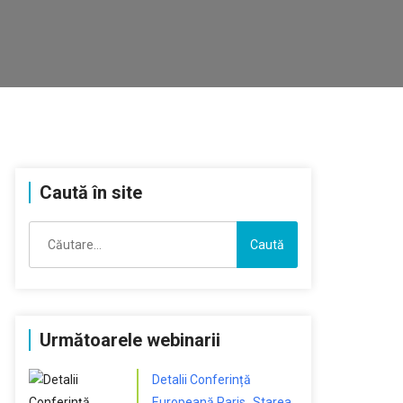
Caută în site
Caută
după:
Următoarele webinarii
Detalii Conferință
Europeană Paris „Starea