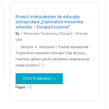
Proiect interjudețean de educație
extrașcolară „Exploratorii meseriilor
viitorului – Europa Excelsior”
By:
Anamaria Teodorescu (Ciocan)
Articole
utile
… Secțiuni: ✏ Secțiunea 1: Pachet educațional
“Exploratorii meseriilor viitorului” (fişe de lucru,
machete, ghiduri pentru dezbateri, realizarea de
colaje/postere, […]
CITESTE MAI MULT
Pages:
1
2