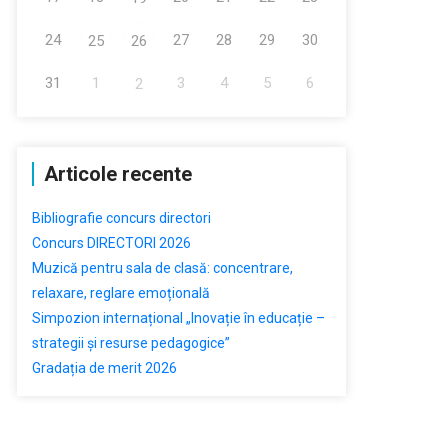
24
27
28
29
30
25
26
31
1
3
4
5
6
2
Articole recente
Bibliografie concurs directori
Concurs DIRECTORI 2026
Muzică pentru sala de clasă: concentrare,
relaxare, reglare emoțională
Simpozion internațional „Inovație în educație –
strategii și resurse pedagogice”
Gradația de merit 2026