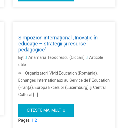
Simpozion internațional „Inovație în
educație – strategii și resurse
pedagogice”
By:
Anamaria Teodorescu (Ciocan)
Articole
utile
✏ Organizatori: Vivid Education (România),
Echanges Internationaux au Service de l’ Education
(Franța), Europa Excelsior (Luxemburg) și Centrul
Cultural […]
CITESTE MAI MULT
Pages:
1
2