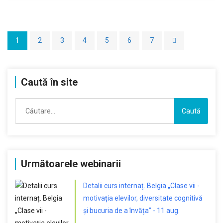
1
2
3
4
5
6
7
Caută în site
Caută
după:
Următoarele webinarii
Detalii curs internaț. Belgia „Clase vii -
motivația elevilor, diversitate cognitivă
și bucuria de a învăța” - 11 aug.