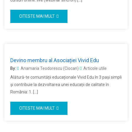
cursuri online: live (webinar sincron) […]
CITESTE MAI MULT
Devino membru al Asociației Vivid Edu
By:
Anamaria Teodorescu (Ciocan)
Articole utile
Alătură-te comunității educaționale Vivid Edu în 3 pași simpli
și contribuie la dezvoltarea unei educații de calitate în
România: 1. […]
CITESTE MAI MULT