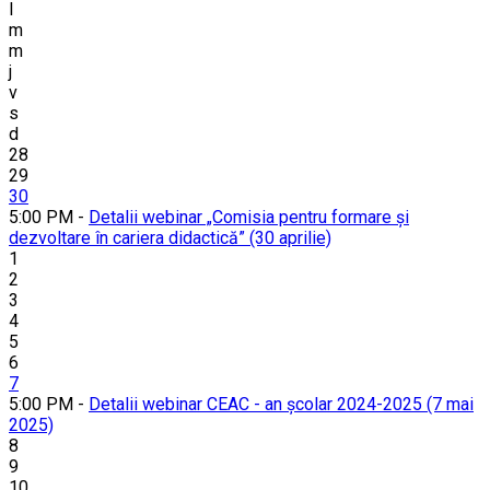
l
m
m
j
v
s
d
28
29
30
5:00 PM -
Detalii webinar „Comisia pentru formare și
dezvoltare în cariera didactică” (30 aprilie)
1
2
3
4
5
6
7
5:00 PM -
Detalii webinar CEAC - an școlar 2024-2025 (7 mai
2025)
8
9
10