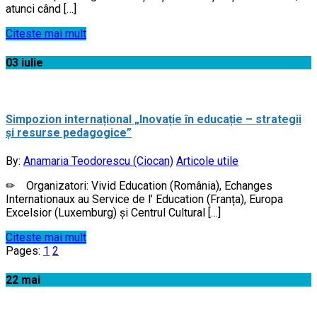
atunci când […]
Citeste mai mult
03
iulie
Simpozion internațional „Inovație în educație – strategii
și resurse pedagogice”
By:
Anamaria Teodorescu (Ciocan)
Articole utile
✏ Organizatori: Vivid Education (România), Echanges
Internationaux au Service de l’ Education (Franța), Europa
Excelsior (Luxemburg) și Centrul Cultural […]
Citeste mai mult
Pages:
1
2
22
mai