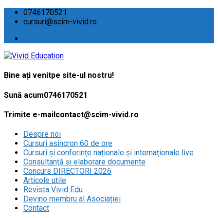
0746170521
cursuri@scim-vivid.ro
Bine ați venit
pe site-ul nostru!
Sună acum
0746170521
Trimite e-mail
contact@scim-vivid.ro
Despre noi
Cursuri asincron 60 de ore
Cursuri și conferințe naționale și internaționale live
Consultanţă și elaborare documente
Concurs DIRECTORI 2026
Articole utile
Revista Vivid Edu
Devino membru al Asociației
Contact