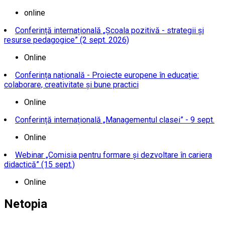
online
Conferință internațională „Școala pozitivă - strategii și
resurse pedagogice” (2 sept. 2026)
Online
Conferința națională - Proiecte europene în educație:
colaborare, creativitate și bune practici
Online
Conferință internațională „Managementul clasei” - 9 sept.
Online
Webinar „Comisia pentru formare și dezvoltare în cariera
didactică” (15 sept.)
Online
Netopia