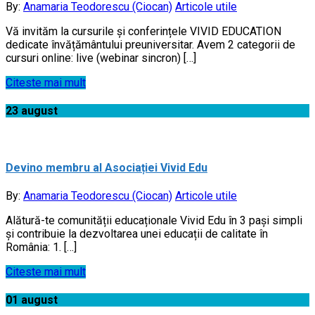
By:
Anamaria Teodorescu (Ciocan)
Articole utile
Vă invităm la cursurile și conferințele VIVID EDUCATION
dedicate învățământului preuniversitar. Avem 2 categorii de
cursuri online: live (webinar sincron) […]
Citeste mai mult
23
august
Devino membru al Asociației Vivid Edu
By:
Anamaria Teodorescu (Ciocan)
Articole utile
Alătură-te comunității educaționale Vivid Edu în 3 pași simpli
și contribuie la dezvoltarea unei educații de calitate în
România: 1. […]
Citeste mai mult
01
august