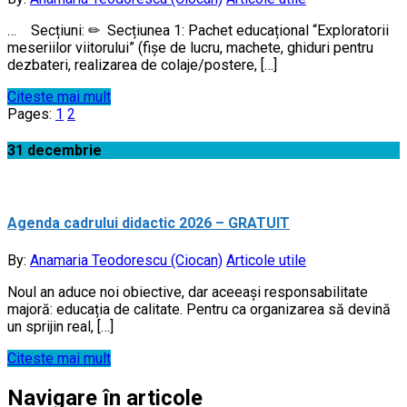
… Secțiuni: ✏ Secțiunea 1: Pachet educațional “Exploratorii
meseriilor viitorului” (fişe de lucru, machete, ghiduri pentru
dezbateri, realizarea de colaje/postere, […]
Citeste mai mult
Pages:
1
2
31
decembrie
Agenda cadrului didactic 2026 – GRATUIT
By:
Anamaria Teodorescu (Ciocan)
Articole utile
Noul an aduce noi obiective, dar aceeași responsabilitate
majoră: educația de calitate. Pentru ca organizarea să devină
un sprijin real, […]
Citeste mai mult
Navigare în articole