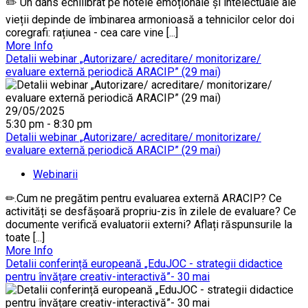
✏️ Un dans echilibrat pe notele emoționale și intelectuale ale
vieții depinde de îmbinarea armonioasă a tehnicilor celor doi
coregrafi: rațiunea - cea care vine [...]
More Info
Detalii webinar „Autorizare/ acreditare/ monitorizare/
evaluare externă periodică ARACIP” (29 mai)
29/05/2025
5:30 pm - 8:30 pm
Detalii webinar „Autorizare/ acreditare/ monitorizare/
evaluare externă periodică ARACIP” (29 mai)
Webinarii
✏.Cum ne pregătim pentru evaluarea externă ARACIP? Ce
activități se desfășoară propriu-zis în zilele de evaluare? Ce
documente verifică evaluatorii externi? Aflați răspunsurile la
toate [...]
More Info
Detalii conferință europeană „EduJOC - strategii didactice
pentru învățare creativ-interactivă”- 30 mai