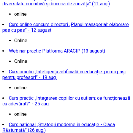
diversitate cognitivă și bucuria de a învăța” (11 aug.)
online
Curs online concurs directori „Planul managerial: elaborare
pas cu pas” - 12 august
Online
Webinar practic Platforma ARACIP (13 august)
Online
Curs practic „Inteligența artificială în educație: primii pași
pentru profesori” - 19 aug.
online
Curs practic „Integrarea copiilor cu autism: ce funcționează
cu adevărat?” - 25 aug.
online
Curs național „Strategii moderne în educație - Clasa
Răsturnată” (26 aug.)