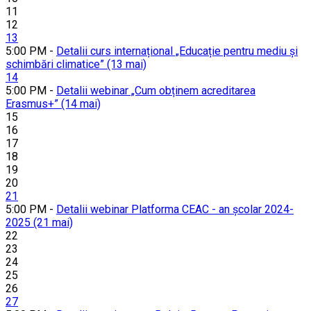
11
12
13
5:00 PM -
Detalii curs internațional „Educație pentru mediu și
schimbări climatice” (13 mai)
14
5:00 PM -
Detalii webinar „Cum obținem acreditarea
Erasmus+” (14 mai)
15
16
17
18
19
20
21
5:00 PM -
Detalii webinar Platforma CEAC - an școlar 2024-
2025 (21 mai)
22
23
24
25
26
27