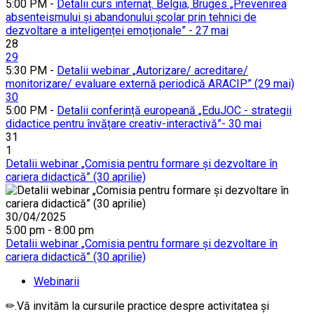
5:00 PM -
Detalii curs internaț. Belgia, Bruges „Prevenirea
absenteismului și abandonului școlar prin tehnici de
dezvoltare a inteligenței emoționale” - 27 mai
28
29
5:30 PM -
Detalii webinar „Autorizare/ acreditare/
monitorizare/ evaluare externă periodică ARACIP” (29 mai)
30
5:00 PM -
Detalii conferință europeană „EduJOC - strategii
didactice pentru învățare creativ-interactivă”- 30 mai
31
1
Detalii webinar „Comisia pentru formare și dezvoltare în
cariera didactică” (30 aprilie)
30/04/2025
5:00 pm - 8:00 pm
Detalii webinar „Comisia pentru formare și dezvoltare în
cariera didactică” (30 aprilie)
Webinarii
✏.Vă invităm la cursurile practice despre activitatea și