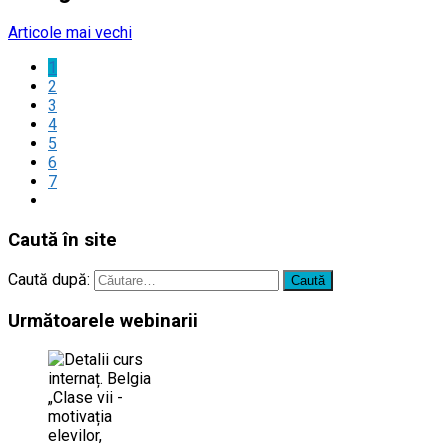
Articole mai vechi
1
2
3
4
5
6
7
Caută în site
Caută după:
Următoarele webinarii