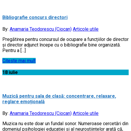
Bibliografie concurs directori
By:
Anamaria Teodorescu (Ciocan)
Articole utile
Pregătirea pentru concursul de ocupare a funcțiilor de director
și director adjunct începe cu o bibliografie bine organizată.
Pentru a […]
Citeste mai mult
18
iulie
Muzică pentru sala de clasă: concentrare, relaxare,
reglare emoțională
By:
Anamaria Teodorescu (Ciocan)
Articole utile
Muzica nu este doar un fundal sonor. Numeroase cercetări din
domeniul psihologiei educației și al neuroștiințelor arată că,