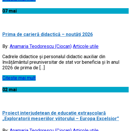
07
mai
Prima de carieră didactică – noutăți 2026
By:
Anamaria Teodorescu (Ciocan)
Articole utile
Cadrele didactice și personalul didactic auxiliar din
învățământul preuniversitar de stat vor beneficia și în anul
2026 de prima de […]
Citeste mai mult
02
mai
Proiect interjudețean de educație extrașcolară
„Exploratorii meseriilor viitorului – Europa Excelsior”
By:
Anamaria Teodorescu (Ciocan)
Articole utile