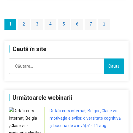
1
2
3
4
5
6
7
Caută în site
Caută
după:
Următoarele webinarii
Detalii curs internaț. Belgia „Clase vii -
motivația elevilor, diversitate cognitivă
și bucuria de a învăța” - 11 aug.