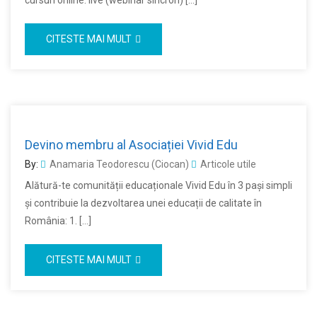
cursuri online: live (webinar sincron) […]
CITESTE MAI MULT
Devino membru al Asociației Vivid Edu
By:
Anamaria Teodorescu (Ciocan)
Articole utile
Alătură-te comunității educaționale Vivid Edu în 3 pași simpli
și contribuie la dezvoltarea unei educații de calitate în
România: 1. […]
CITESTE MAI MULT