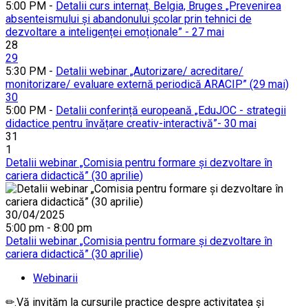
5:00 PM -
Detalii curs internaț. Belgia, Bruges „Prevenirea
absenteismului și abandonului școlar prin tehnici de
dezvoltare a inteligenței emoționale” - 27 mai
28
29
5:30 PM -
Detalii webinar „Autorizare/ acreditare/
monitorizare/ evaluare externă periodică ARACIP” (29 mai)
30
5:00 PM -
Detalii conferință europeană „EduJOC - strategii
didactice pentru învățare creativ-interactivă”- 30 mai
31
1
Detalii webinar „Comisia pentru formare și dezvoltare în
cariera didactică” (30 aprilie)
30/04/2025
5:00 pm - 8:00 pm
Detalii webinar „Comisia pentru formare și dezvoltare în
cariera didactică” (30 aprilie)
Webinarii
✏.Vă invităm la cursurile practice despre activitatea și