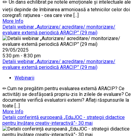
✏️ Un dans echilibrat pe notele emoționale și intelectuale ale
vieții depinde de îmbinarea armonioasă a tehnicilor celor doi
coregrafi: rațiunea - cea care vine [...]
More Info
Detalii webinar „Autorizare/ acreditare/ monitorizare/
evaluare externă periodică ARACIP” (29 mai)
29/05/2025
5:30 pm - 8:30 pm
Detalii webinar „Autorizare/ acreditare/ monitorizare/
evaluare externă periodică ARACIP” (29 mai)
Webinarii
✏.Cum ne pregătim pentru evaluarea externă ARACIP? Ce
activități se desfășoară propriu-zis în zilele de evaluare? Ce
documente verifică evaluatorii externi? Aflați răspunsurile la
toate [...]
More Info
Detalii conferință europeană „EduJOC - strategii didactice
pentru învățare creativ-interactivă”- 30 mai