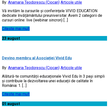
By:
Anamaria Teodorescu (Ciocan)
Articole utile
Vă invităm la cursurile și conferințele VIVID EDUCATION
dedicate învățământului preuniversitar. Avem 2 categorii de
cursuri online: live (webinar sincron) […]
Citeste mai mult
23
august
Devino membru al Asociației Vivid Edu
By:
Anamaria Teodorescu (Ciocan)
Articole utile
Alătură-te comunității educaționale Vivid Edu în 3 pași simpli
și contribuie la dezvoltarea unei educații de calitate în
România: 1. […]
Citeste mai mult
01
august