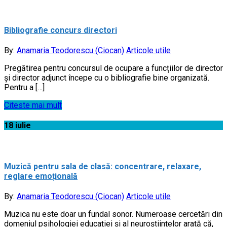
Bibliografie concurs directori
By:
Anamaria Teodorescu (Ciocan)
Articole utile
Pregătirea pentru concursul de ocupare a funcțiilor de director
și director adjunct începe cu o bibliografie bine organizată.
Pentru a […]
Citeste mai mult
18
iulie
Muzică pentru sala de clasă: concentrare, relaxare,
reglare emoțională
By:
Anamaria Teodorescu (Ciocan)
Articole utile
Muzica nu este doar un fundal sonor. Numeroase cercetări din
domeniul psihologiei educației și al neuroștiințelor arată că,