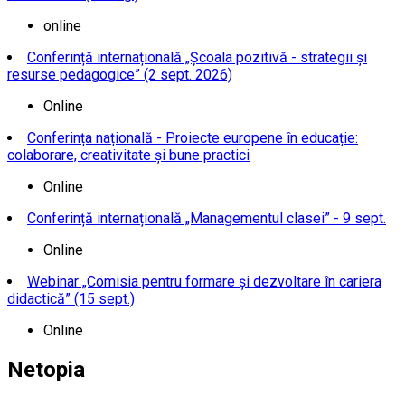
online
Conferință internațională „Școala pozitivă - strategii și
resurse pedagogice” (2 sept. 2026)
Online
Conferința națională - Proiecte europene în educație:
colaborare, creativitate și bune practici
Online
Conferință internațională „Managementul clasei” - 9 sept.
Online
Webinar „Comisia pentru formare și dezvoltare în cariera
didactică” (15 sept.)
Online
Netopia