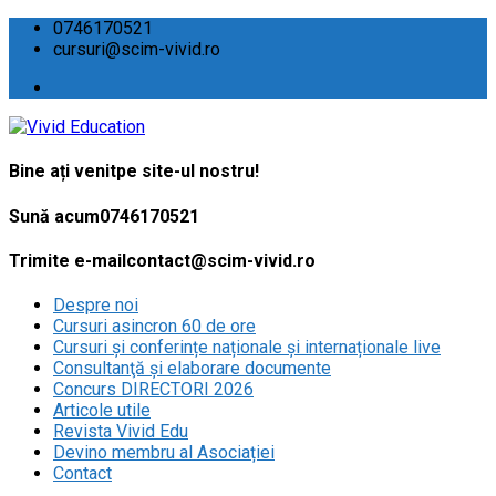
0746170521
cursuri@scim-vivid.ro
Bine ați venit
pe site-ul nostru!
Sună acum
0746170521
Trimite e-mail
contact@scim-vivid.ro
Despre noi
Cursuri asincron 60 de ore
Cursuri și conferințe naționale și internaționale live
Consultanţă și elaborare documente
Concurs DIRECTORI 2026
Articole utile
Revista Vivid Edu
Devino membru al Asociației
Contact