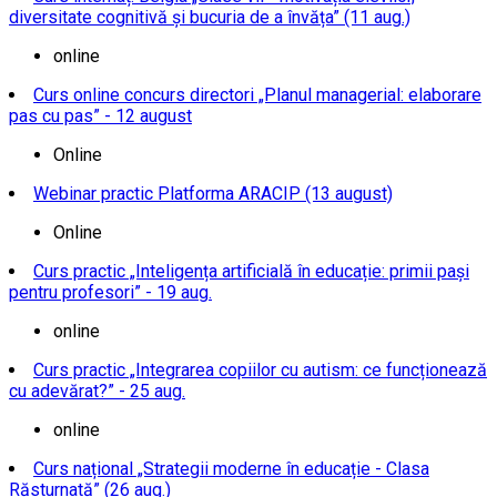
diversitate cognitivă și bucuria de a învăța” (11 aug.)
online
Curs online concurs directori „Planul managerial: elaborare
pas cu pas” - 12 august
Online
Webinar practic Platforma ARACIP (13 august)
Online
Curs practic „Inteligența artificială în educație: primii pași
pentru profesori” - 19 aug.
online
Curs practic „Integrarea copiilor cu autism: ce funcționează
cu adevărat?” - 25 aug.
online
Curs național „Strategii moderne în educație - Clasa
Răsturnată” (26 aug.)