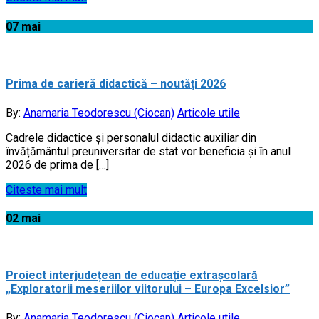
07
mai
Prima de carieră didactică – noutăți 2026
By:
Anamaria Teodorescu (Ciocan)
Articole utile
Cadrele didactice și personalul didactic auxiliar din
învățământul preuniversitar de stat vor beneficia și în anul
2026 de prima de […]
Citeste mai mult
02
mai
Proiect interjudețean de educație extrașcolară
„Exploratorii meseriilor viitorului – Europa Excelsior”
By:
Anamaria Teodorescu (Ciocan)
Articole utile