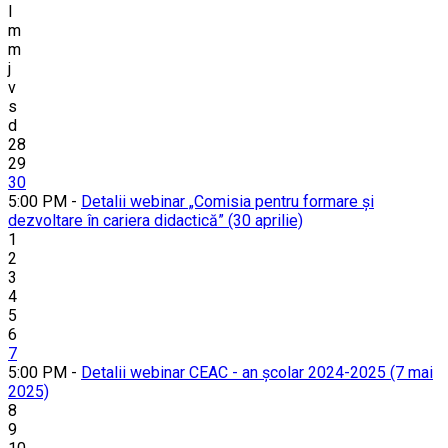
l
m
m
j
v
s
d
28
29
30
5:00 PM -
Detalii webinar „Comisia pentru formare și
dezvoltare în cariera didactică” (30 aprilie)
1
2
3
4
5
6
7
5:00 PM -
Detalii webinar CEAC - an școlar 2024-2025 (7 mai
2025)
8
9