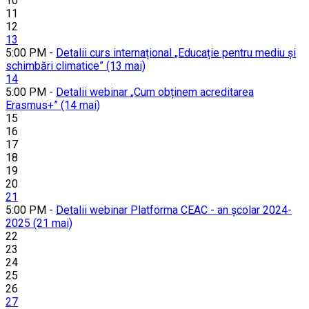
10
11
12
13
5:00 PM -
Detalii curs internațional „Educație pentru mediu și
schimbări climatice” (13 mai)
14
5:00 PM -
Detalii webinar „Cum obținem acreditarea
Erasmus+” (14 mai)
15
16
17
18
19
20
21
5:00 PM -
Detalii webinar Platforma CEAC - an școlar 2024-
2025 (21 mai)
22
23
24
25
26
27