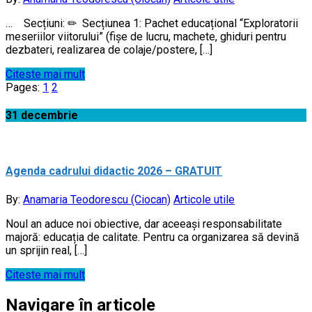
… Secțiuni: ✏ Secțiunea 1: Pachet educațional “Exploratorii
meseriilor viitorului” (fişe de lucru, machete, ghiduri pentru
dezbateri, realizarea de colaje/postere, […]
Citeste mai mult
Pages:
1
2
31
decembrie
Agenda cadrului didactic 2026 – GRATUIT
By:
Anamaria Teodorescu (Ciocan)
Articole utile
Noul an aduce noi obiective, dar aceeași responsabilitate
majoră: educația de calitate. Pentru ca organizarea să devină
un sprijin real, […]
Citeste mai mult
Navigare în articole