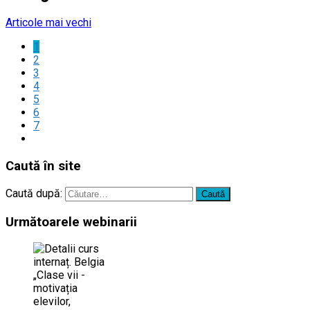
Articole mai vechi
1
2
3
4
5
6
7
Caută în site
Caută după:
Următoarele webinarii