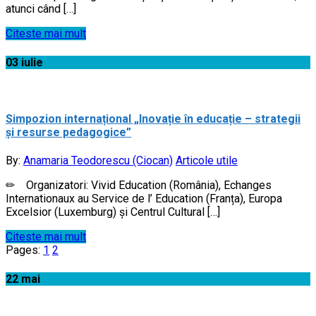
atunci când […]
Citeste mai mult
03
iulie
Simpozion internațional „Inovație în educație – strategii
și resurse pedagogice”
By:
Anamaria Teodorescu (Ciocan)
Articole utile
✏ Organizatori: Vivid Education (România), Echanges
Internationaux au Service de l’ Education (Franța), Europa
Excelsior (Luxemburg) și Centrul Cultural […]
Citeste mai mult
Pages:
1
2
22
mai