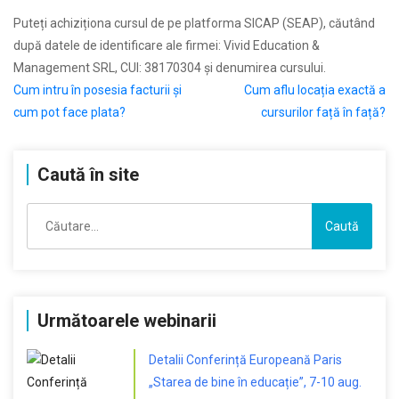
Puteți achiziționa cursul de pe platforma SICAP (SEAP), căutând
după datele de identificare ale firmei: Vivid Education &
Management SRL, CUI: 38170304 și denumirea cursului.
Navigare
Cum intru în posesia facturii și
Cum aflu locația exactă a
cum pot face plata?
cursurilor față în față?
în
articole
Caută în site
Caută
după:
Următoarele webinarii
Detalii Conferință Europeană Paris
„Starea de bine în educație”, 7-10 aug.