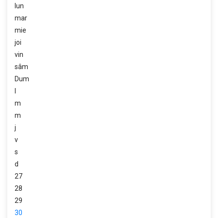
lun
mar
mie
joi
vin
sâm
Dum
l
m
m
j
v
s
d
27
28
29
30